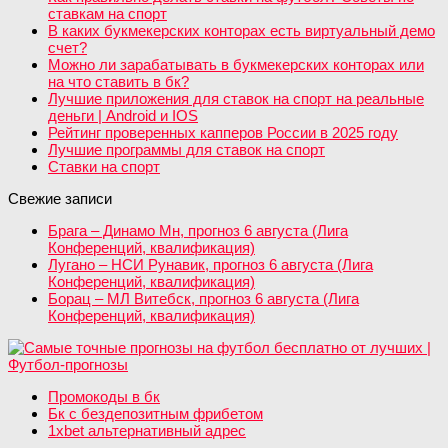
ставкам на спорт
В каких букмекерских конторах есть виртуальный демо
счет?
Можно ли зарабатывать в букмекерских конторах или
на что ставить в бк?
Лучшие приложения для ставок на спорт на реальные
деньги | Android и IOS
Рейтинг проверенных капперов России в 2025 году
Лучшие программы для ставок на спорт
Ставки на спорт
Свежие записи
Брага – Динамо Мн, прогноз 6 августа (Лига
Конференций, квалификация)
Лугано – НСИ Рунавик, прогноз 6 августа (Лига
Конференций, квалификация)
Борац – МЛ Витебск, прогноз 6 августа (Лига
Конференций, квалификация)
Промокоды в бк
Бк с бездепозитным фрибетом
1xbet альтернативный адрес