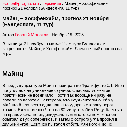
Football-prognozi.ru
›
Германия
›
Майнц – Хоффенхайм,
прогноз 21 ноября (Бундеслига, 11 тур)
Майнц – Хоффенхайм, прогноз 21 ноября
(Бундеслига, 11 тур)
Автор
Георгий Молотов
·
Ноябрь 19, 2025
В пятницу, 21 ноября, в матче 11-го тура Бундеслиги
встречаются Майнц и Хоффенхайм. Даем точный прогноз на
игру.
Майнц
В предыдущем туре Майнц проиграл во Франкфурте 0:1. Игра
получилась на удивление скучной. Опасных моментов
практически не возникало. Гости так вообще ни разу не
попали по воротам Цеттерера, что неудивительно, ибо у
Майнца была всего одна попытка удара в сторону ворот
хозяев. Единственный гол на 80 минуте забил Рицу, блеснув
на правом фланге индивидуальным мастерством. Японец
обыграл двух соперников, и затем с острого угла пробил в
дальний угол, Центнер пытался отбить мяч ногой, но не