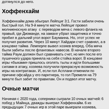
дотянулся до него.
Хоффенхайм
Хоффенхайм дома обыграл Лейпциг 3:1. Гости забили очень
быстрый гол. На 9-й минуте матча Лейпциг провел
молниеносную атаку с переводом мяча с левого фланга на
правый, где Диоманде, на замахе убрал защитника и точно
пробил в дальний угол ворот Бауманна. Но, этот успех не
получил развития. Через 10 минут Хайдари счет сравнял, а в
концовке тайма Лемперле вывел хозяев вперед. Оба мяча
были забиты после фланговых навесов. В начале второго
тайма Раум должен был сравнивать счет, но мяч после его
пушечного удара приняла на себя стойка ворот. В концовке
игры «быками» пришлось оголять тылы и идти большими
силами в атаку, хозяева получили прекрасную возможность
игры на контратаках. И, если гол Асплани отменили по
причине офсайда у его парнтнера, то гол Премеля на 79
минуте был забит по правилам. Он и подвел итог матчу.
Очные матчи
Начиная с 2020 года, соперники сыграли 10 очных матчей: 6
побед у Майнца, дважды выиграл Хоффенхайм. 6 из
предыдущих 7 очных игр в этой паре выиграли хозяева,