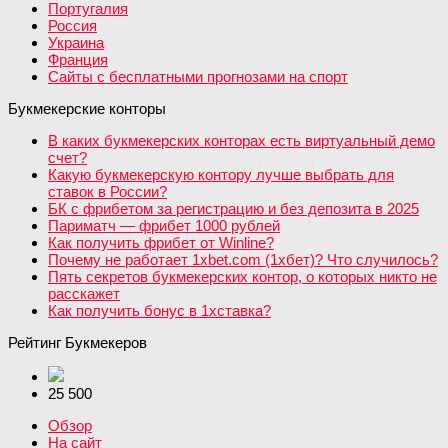
Португалия
Россия
Украина
Франция
Сайты с бесплатными прогнозами на спорт
Букмекерские конторы
В каких букмекерских конторах есть виртуальный демо
счет?
Какую букмекерскую контору лучше выбрать для
ставок в России?
БК с фрибетом за регистрацию и без депозита в 2025
Париматч — фрибет 1000 рублей
Как получить фрибет от Winline?
Почему не работает 1xbet.com (1хбет)? Что случилось?
Пять секретов букмекерских контор, о которых никто не
расскажет
Как получить бонус в 1хставка?
Рейтинг Букмекеров
25 500
Обзор
На сайт