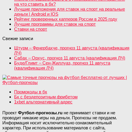
на что ставить в бк?
Лучшие приложения для ставок на спорт на реальные
деньги | Android и IOS
Рейтинг проверенных капперов России в 2025 году
Лучшие программы для ставок на спорт
Ставки на спорт
Свежие записи
Штурм – Фенербахче, прогноз 11 августа (квалификация
ЛЧ)
Сабах – Орхус, прогноз 11 августа (квалификация ЛЧ)
Буде/Глимт – Сен-Жиллуаз, прогноз 11 августа
(квалификация ЛЧ)
Промокоды в бк
Бк с бездепозитным фрибетом
1xbet альтернативный адрес
Проект
Футбол-прогнозы.ru
не принимает ставки и не
проводит никакие игры на деньги. Прогнозы не продаем.
Информация носит исключительно ознакомительный
характер. При использование материалов с сайта,