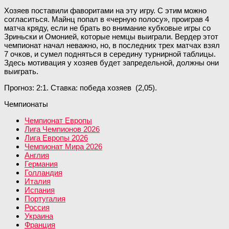
Хозяев поставили фаворитами на эту игру. С этим можно
согласиться. Майнц попал в «черную полосу», проиграв 4
матча кряду, если не брать во внимание кубковые игры со
Зриньски и Омонией, которые немцы выиграли. Вердер этот
чемпионат начал неважно, но, в последних трех матчах взял
7 очков, и сумел подняться в середину турнирной таблицы.
Здесь мотивация у хозяев будет запредельной, должны они
выиграть.
Прогноз: 2:1. Ставка: победа хозяев (2,05).
Чемпионаты
Чемпионат Европы
Лига Чемпионов 2026
Лига Европы 2026
Чемпионат Мира 2026
Англия
Германия
Голландия
Италия
Испания
Португалия
Россия
Украина
Франция