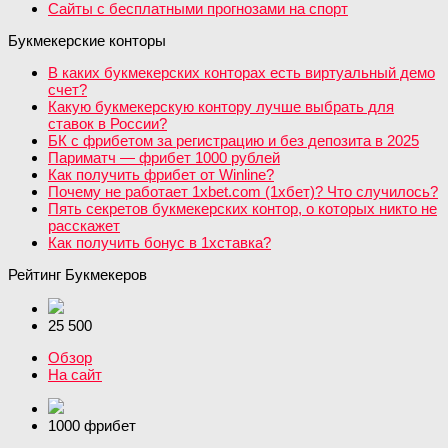
Сайты с бесплатными прогнозами на спорт
Букмекерские конторы
В каких букмекерских конторах есть виртуальный демо
счет?
Какую букмекерскую контору лучше выбрать для
ставок в России?
БК с фрибетом за регистрацию и без депозита в 2025
Париматч — фрибет 1000 рублей
Как получить фрибет от Winline?
Почему не работает 1xbet.com (1хбет)? Что случилось?
Пять секретов букмекерских контор, о которых никто не
расскажет
Как получить бонус в 1хставка?
Рейтинг Букмекеров
25 500
Обзор
На сайт
1000 фрибет