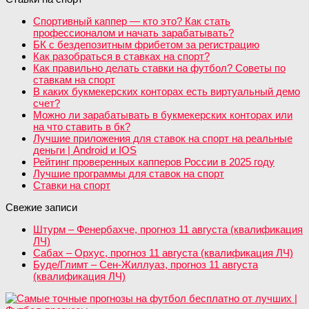
Спортивный каппер — кто это? Как стать
профессионалом и начать зарабатывать?
БК с бездепозитным фрибетом за регистрацию
Как разобраться в ставках на спорт?
Как правильно делать ставки на футбол? Советы по
ставкам на спорт
В каких букмекерских конторах есть виртуальный демо
счет?
Можно ли зарабатывать в букмекерских конторах или
на что ставить в бк?
Лучшие приложения для ставок на спорт на реальные
деньги | Android и IOS
Рейтинг проверенных капперов России в 2025 году
Лучшие программы для ставок на спорт
Ставки на спорт
Свежие записи
Штурм – Фенербахче, прогноз 11 августа (квалификация
ЛЧ)
Сабах – Орхус, прогноз 11 августа (квалификация ЛЧ)
Буде/Глимт – Сен-Жиллуаз, прогноз 11 августа
(квалификация ЛЧ)