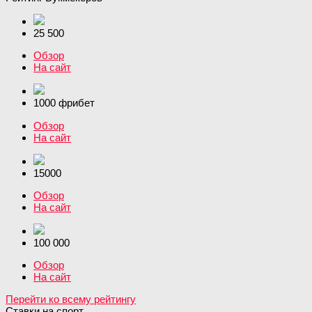
25 500
Обзор
На сайт
1000 фрибет
Обзор
На сайт
15000
Обзор
На сайт
100 000
Обзор
На сайт
Перейти ко всему рейтингу
Ставки на спорт