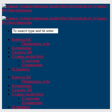
Бонусы БК
Промокоды в бк
Букмекеры
Скачать БК
Ставки на футбол
Стратегии
Справочник
О проекте
Бонусы БК
Промокоды в бк
Букмекеры
Скачать БК
Ставки на футбол
Стратегии
Справочник
О проекте