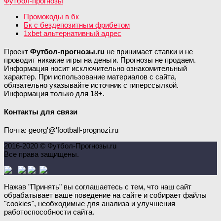
Промокоды в бк
Бк с бездепозитным фрибетом
1xbet альтернативный адрес
Проект
Футбол-прогнозы.ru
не принимает ставки и не
проводит никакие игры на деньги. Прогнозы не продаем.
Информация носит исключительно ознакомительный
характер. При использование материалов с сайта,
обязательно указывайте источник с гиперссылкой.
Информация только для 18+.
Контакты для связи
Почта: georg'@'football-prognozi.ru
2016-2020 © Футбол-Прогнозы.ru
Все права защищены.
Нажав "Принять" вы соглашаетесь с тем, что наш сайт
обрабатывает ваше поведение на сайте и собирает файлы
"cookies", необходимые для анализа и улучшения
работоспособности сайта.