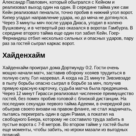
Александр Павлович, который обыгрался с Кейном и
реализовал выход один на один. В середине тайма уже сам
Кейн реализовал пенальти, точно пробив в нижний угол ворот.
Кипер угадал направление удара, но до мяча не дотянулся.
Через 3 минуты мяч после удара Диаса, угодил в колено
Вушковичу, и в четвертый раз оказался в воротах Гамбурга. В
середине второго тайма еще один гол забил Кейн. Гоер-
Фернандеш отбил несколько сильных и опасных ударов, пару
раз за гостей сыграл каркас ворот.
Хайденхайм
Хайденхайм проиграл дома Дортмунду 0:2. Гости очень
мощно начали матч, заставив оборону хозяев трудиться в
полную силу. Гол назревал. А когда на 21 минуте Зивзивзаде
в пылу борьбы опасно сыграл в борьбе за мяч, получив
прямую красную карточку, судьба матча была предрешена.
Через 12 минут Гирасси реализовал численное преимущество
гостей, без помех пробив головой с близкой дистанции. На
последних секундах первого тайма Адееми, в очередной раз
обыграв своего визави на правом фланге, не стал жадничать,
пытаясь переиграть один в один Рамая, а покатил на
свободного Беера, которому не составило труда забить в
пустые ворота с 7-8 метров. Во втором тайме у гостей были
еще моменты, чтобы забить, но игроки мазали из выгодных
позиций.