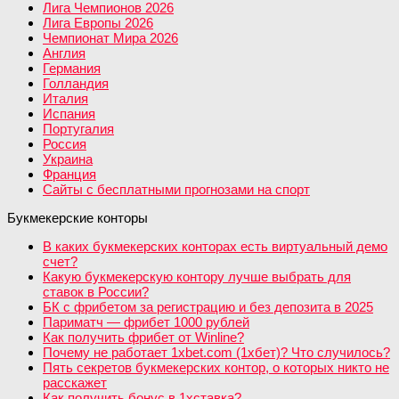
Лига Чемпионов 2026
Лига Европы 2026
Чемпионат Мира 2026
Англия
Германия
Голландия
Италия
Испания
Португалия
Россия
Украина
Франция
Сайты с бесплатными прогнозами на спорт
Букмекерские конторы
В каких букмекерских конторах есть виртуальный демо
счет?
Какую букмекерскую контору лучше выбрать для
ставок в России?
БК с фрибетом за регистрацию и без депозита в 2025
Париматч — фрибет 1000 рублей
Как получить фрибет от Winline?
Почему не работает 1xbet.com (1хбет)? Что случилось?
Пять секретов букмекерских контор, о которых никто не
расскажет
Как получить бонус в 1хставка?