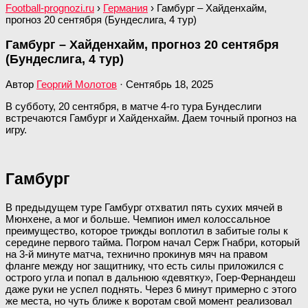
Football-prognozi.ru
›
Германия
›
Гамбург – Хайденхайм,
прогноз 20 сентября (Бундеслига, 4 тур)
Гамбург – Хайденхайм, прогноз 20 сентября
(Бундеслига, 4 тур)
Автор
Георгий Молотов
·
Сентябрь 18, 2025
В субботу, 20 сентября, в матче 4-го тура Бундеслиги
встречаются Гамбург и Хайденхайм. Даем точный прогноз на
игру.
Гамбург
В предыдущем туре Гамбург отхватил пять сухих мячей в
Мюнхене, а мог и больше. Чемпион имел колоссальное
преимущество, которое трижды воплотил в забитые голы к
середине первого тайма. Погром начал Серж Гнабри, который
на 3-й минуте матча, технично прокинув мяч на правом
фланге между ног защитнику, что есть силы приложился с
острого угла и попал в дальнюю «девятку», Гоер-Фернандеш
даже руки не успел поднять. Через 6 минут примерно с этого
же места, но чуть ближе к воротам свой момент реализовал