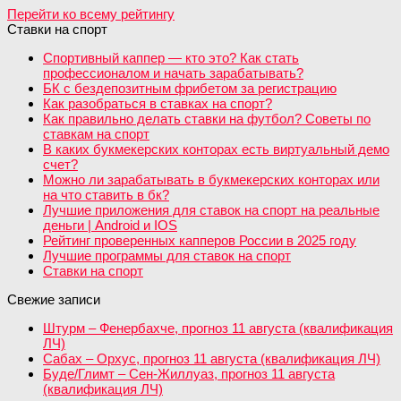
Перейти ко всему рейтингу
Ставки на спорт
Спортивный каппер — кто это? Как стать
профессионалом и начать зарабатывать?
БК с бездепозитным фрибетом за регистрацию
Как разобраться в ставках на спорт?
Как правильно делать ставки на футбол? Советы по
ставкам на спорт
В каких букмекерских конторах есть виртуальный демо
счет?
Можно ли зарабатывать в букмекерских конторах или
на что ставить в бк?
Лучшие приложения для ставок на спорт на реальные
деньги | Android и IOS
Рейтинг проверенных капперов России в 2025 году
Лучшие программы для ставок на спорт
Ставки на спорт
Свежие записи
Штурм – Фенербахче, прогноз 11 августа (квалификация
ЛЧ)
Сабах – Орхус, прогноз 11 августа (квалификация ЛЧ)
Буде/Глимт – Сен-Жиллуаз, прогноз 11 августа
(квалификация ЛЧ)