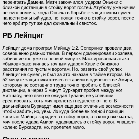
переиграть Дамена. Матч закончился ударом Оньеки с
близкой дистанции в стойку ворот гостей. Атуболу уже ничем
не смог помочь, когда Оньека в борьбе с защитником сумел
нанести сильный удар, но, попал точно в стойку ворот, после
чего арбитр тут же дал финальный свисток.
РБ Лейпциг
Лейпциг дома проиграл Майнцу 1:2. Соперники провели два
совершенно разных тайма. В первом доминировали хозяева,
забившие гол уже на первой минуте. Массированная атака
«быков» закончилась точным ударом Хави с близкого
расстояния по пустым воротам. Но, развить свой успех
Лейпциг не сумел, и был за это наказан в тайме втором. На
52 минуте защитники хозяев оставили в одиночестве Амири,
которому не составило труда точно пробить с близкой
дистанции, а через 5 минут Буркардт пробил между ног
Битшабу, чего явно не ожидал Гулачи, не успевший
среагировать, хоть мяч пролетел недалеко от него. В
дальнейшем Буркардт имел еще две отличные возможности,
чтобы забить, но, увы. Из куда более выгодной позиции
капитан Майнца зарядил в стойку ворот, а в концовке матча,
мяч после удара Амири, ударившись о стойку ворот, «нашел»
колено Буркардта, но, пролетел мимо.