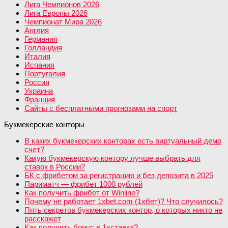
Лига Чемпионов 2026
Лига Европы 2026
Чемпионат Мира 2026
Англия
Германия
Голландия
Италия
Испания
Португалия
Россия
Украина
Франция
Сайты с бесплатными прогнозами на спорт
Букмекерские конторы
В каких букмекерских конторах есть виртуальный демо
счет?
Какую букмекерскую контору лучше выбрать для
ставок в России?
БК с фрибетом за регистрацию и без депозита в 2025
Париматч — фрибет 1000 рублей
Как получить фрибет от Winline?
Почему не работает 1xbet.com (1хбет)? Что случилось?
Пять секретов букмекерских контор, о которых никто не
расскажет
Как получить бонус в 1хставка?