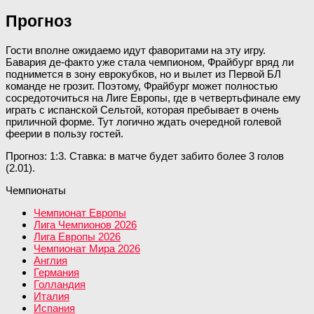
Прогноз
Гости вполне ожидаемо идут фаворитами на эту игру.
Бавария де-факто уже стала чемпионом, Фрайбург вряд ли
поднимется в зону еврокубков, но и вылет из Первой БЛ
команде не грозит. Поэтому, Фрайбург может полностью
сосредоточиться на Лиге Европы, где в четвертьфинале ему
играть с испанской Сельтой, которая пребывает в очень
приличной форме. Тут логично ждать очередной голевой
феерии в пользу гостей.
Прогноз: 1:3. Ставка: в матче будет забито более 3 голов
(2.01).
Чемпионаты
Чемпионат Европы
Лига Чемпионов 2026
Лига Европы 2026
Чемпионат Мира 2026
Англия
Германия
Голландия
Италия
Испания