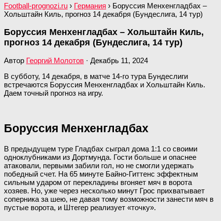
Football-prognozi.ru
›
Германия
›
Боруссия Менхенгладбах –
Хольштайн Киль, прогноз 14 декабря (Бундеслига, 14 тур)
Боруссия Менхенгладбах – Хольштайн Киль,
прогноз 14 декабря (Бундеслига, 14 тур)
Автор
Георгий Молотов
·
Декабрь 11, 2024
В субботу, 14 декабря, в матче 14-го тура Бундеслиги
встречаются Боруссия Менхенгладбах и Хольштайн Киль.
Даем точный прогноз на игру.
Боруссия Менхенгладбах
В предыдущем туре Гладбах сыграл дома 1:1 со своими
одноклубниками из Дортмунда. Гости больше и опаснее
атаковали, первыми забили гол, но не смогли удержать
победный счет. На 65 минуте Байно-Гиттенс эффектным
сильным ударом от перекладины вгоняет мяч в ворота
хозяев. Но, уже через несколько минут Грос прихватывает
соперника за шею, не давая тому возможности занести мяч в
пустые ворота, и Штегер реализует «точку».