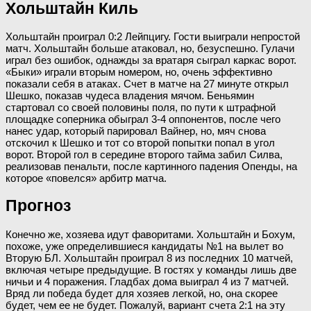
Хольштайн Киль
Хольштайн проиграл 0:2 Лейпцигу. Гости выиграли непростой
матч. Хольштайн больше атаковал, но, безуспешно. Гулачи
играл без ошибок, однажды за вратаря сыграл каркас ворот.
«Быки» играли вторым номером, но, очень эффективно
показали себя в атаках. Счет в матче на 27 минуте открыл
Шешко, показав чудеса владения мячом. Беньямин
стартовал со своей половины поля, по пути к штрафной
площадке соперника обыграл 3-4 оппонентов, после чего
нанес удар, который парировал Вайнер, но, мяч снова
отскочил к Шешко и тот со второй попытки попал в угол
ворот. Второй гол в середине второго тайма забил Силва,
реализовав пенальти, после картинного падения Опенды, на
которое «повелся» арбитр матча.
Прогноз
Конечно же, хозяева идут фаворитами. Хольштайн и Бохум,
похоже, уже определившиеся кандидаты №1 на вылет во
Вторую БЛ. Хольштайн проиграл 8 из последних 10 матчей,
включая четыре предыдущие. В гостях у команды лишь две
ничьи и 4 поражения. Гладбах дома выиграл 4 из 7 матчей.
Вряд ли победа будет для хозяев легкой, но, она скорее
будет, чем ее не будет. Пожалуй, вариант счета 2:1 на эту