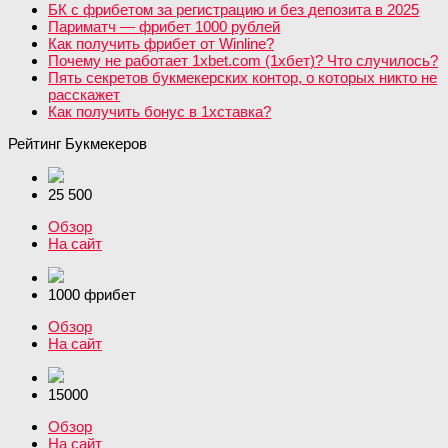
БК с фрибетом за регистрацию и без депозита в 2025
Париматч — фрибет 1000 рублей
Как получить фрибет от Winline?
Почему не работает 1xbet.com (1хбет)? Что случилось?
Пять секретов букмекерских контор, о которых никто не
расскажет
Как получить бонус в 1хставка?
Рейтинг Букмекеров
25 500
Обзор
На сайт
1000 фрибет
Обзор
На сайт
15000
Обзор
На сайт