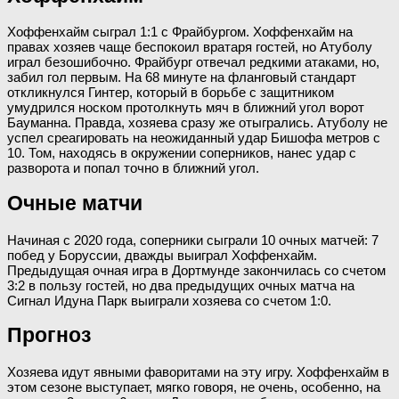
Хоффенхайм сыграл 1:1 с Фрайбургом. Хоффенхайм на
правах хозяев чаще беспокоил вратаря гостей, но Атуболу
играл безошибочно. Фрайбург отвечал редкими атаками, но,
забил гол первым. На 68 минуте на фланговый стандарт
откликнулся Гинтер, который в борьбе с защитником
умудрился носком протолкнуть мяч в ближний угол ворот
Бауманна. Правда, хозяева сразу же отыгрались. Атуболу не
успел среагировать на неожиданный удар Бишофа метров с
10. Том, находясь в окружении соперников, нанес удар с
разворота и попал точно в ближний угол.
Очные матчи
Начиная с 2020 года, соперники сыграли 10 очных матчей: 7
побед у Боруссии, дважды выиграл Хоффенхайм.
Предыдущая очная игра в Дортмунде закончилась со счетом
3:2 в пользу гостей, но два предыдущих очных матча на
Сигнал Идуна Парк выиграли хозяева со счетом 1:0.
Прогноз
Хозяева идут явными фаворитами на эту игру. Хоффенхайм в
этом сезоне выступает, мягко говоря, не очень, особенно, на