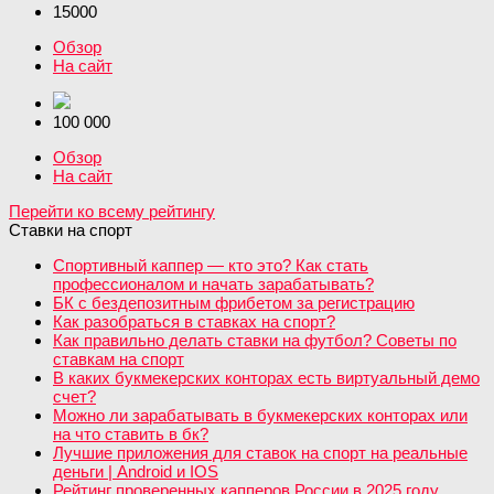
15000
Обзор
На сайт
100 000
Обзор
На сайт
Перейти ко всему рейтингу
Ставки на спорт
Спортивный каппер — кто это? Как стать
профессионалом и начать зарабатывать?
БК с бездепозитным фрибетом за регистрацию
Как разобраться в ставках на спорт?
Как правильно делать ставки на футбол? Советы по
ставкам на спорт
В каких букмекерских конторах есть виртуальный демо
счет?
Можно ли зарабатывать в букмекерских конторах или
на что ставить в бк?
Лучшие приложения для ставок на спорт на реальные
деньги | Android и IOS
Рейтинг проверенных капперов России в 2025 году