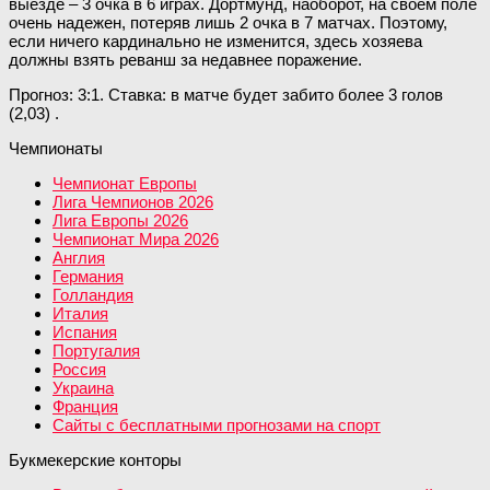
выезде – 3 очка в 6 играх. Дортмунд, наоборот, на своем поле
очень надежен, потеряв лишь 2 очка в 7 матчах. Поэтому,
если ничего кардинально не изменится, здесь хозяева
должны взять реванш за недавнее поражение.
Прогноз: 3:1. Ставка: в матче будет забито более 3 голов
(2,03) .
Чемпионаты
Чемпионат Европы
Лига Чемпионов 2026
Лига Европы 2026
Чемпионат Мира 2026
Англия
Германия
Голландия
Италия
Испания
Португалия
Россия
Украина
Франция
Сайты с бесплатными прогнозами на спорт
Букмекерские конторы