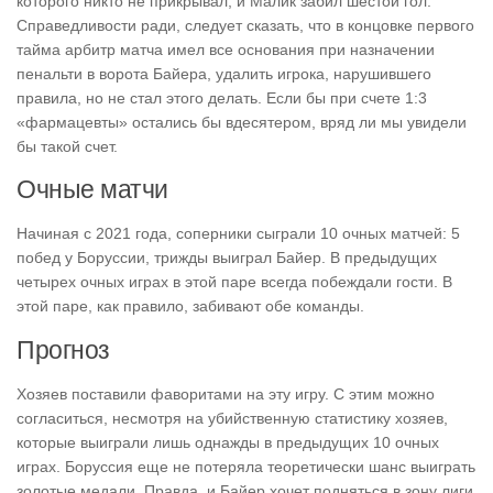
которого никто не прикрывал, и Малик забил шестой гол.
Справедливости ради, следует сказать, что в концовке первого
тайма арбитр матча имел все основания при назначении
пенальти в ворота Байера, удалить игрока, нарушившего
правила, но не стал этого делать. Если бы при счете 1:3
«фармацевты» остались бы вдесятером, вряд ли мы увидели
бы такой счет.
Очные матчи
Начиная с 2021 года, соперники сыграли 10 очных матчей: 5
побед у Боруссии, трижды выиграл Байер. В предыдущих
четырех очных играх в этой паре всегда побеждали гости. В
этой паре, как правило, забивают обе команды.
Прогноз
Хозяев поставили фаворитами на эту игру. С этим можно
согласиться, несмотря на убийственную статистику хозяев,
которые выиграли лишь однажды в предыдущих 10 очных
играх. Боруссия еще не потеряла теоретически шанс выиграть
золотые медали. Правда, и Байер хочет подняться в зону лиги