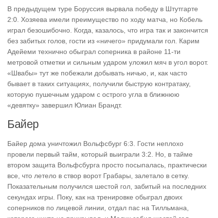
В предыдущем туре Боруссия вырвала победу в Штутгарте
2:0. Хозяева имели преимущество по ходу матча, но Кобель
играл безошибочно. Когда, казалось, что игра так и закончится
без забитых голов, гости из «ничего» придумали гол. Карим
Адейеми технично обыграл соперника в районе 11-ти
метровой отметки и сильным ударом уложил мяч в угол ворот.
«Швабы» тут же побежали добывать ничью, и, как часто
бывает в таких ситуациях, получили быструю контратаку,
которую пушечным ударом с острого угла в ближнюю
«девятку» завершил Юлиан Брандт.
Байер
Байер дома уничтожил Вольфсбург 6:3. Гости неплохо
провели первый тайм, который выиграли 3:2. Но, в тайме
втором защита Вольфсбурга просто посыпалась, практически
все, что летело в створ ворот Грабары, залетало в сетку.
Показательным получился шестой гол, забитый на последних
секундах игры. Поку, как на тренировке обыграл двоих
соперников по лицевой линии, отдал пас на Тилльмана,