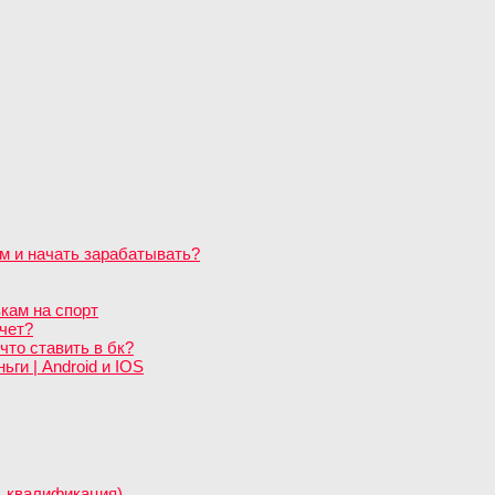
м и начать зарабатывать?
кам на спорт
чет?
что ставить в бк?
ги | Android и IOS
, квалификация)