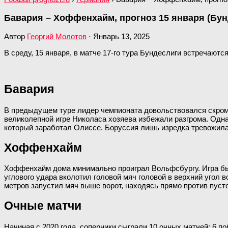
Бавария – Хоффенхайм, прогноз 15 января (Бунд
Автор
Георгий Молотов
·
Январь 13, 2025
В среду, 15 января, в матче 17-го тура Бундеслиги встречаютс
Бавария
В предыдущем туре лидер чемпионата довольствовался скромн
великолепной игре Николаса хозяева избежали разгрома. Однак
который заработал Олиссе. Боруссия лишь изредка тревожила Но
Хоффенхайм
Хоффенхайм дома минимально проиграл Вольфсбургу. Игра была
углового удара вколотил головой мяч головой в верхний угол 
метров запустил мяч выше ворот, находясь прямо против пусто
Очные матчи
Начиная с 2020 года, соперники сыграли 10 очных матчей: 6 