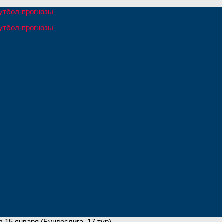
 15 января (Бундеслига, 17 тур)