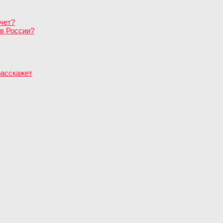
чет?
в России?
расскажет