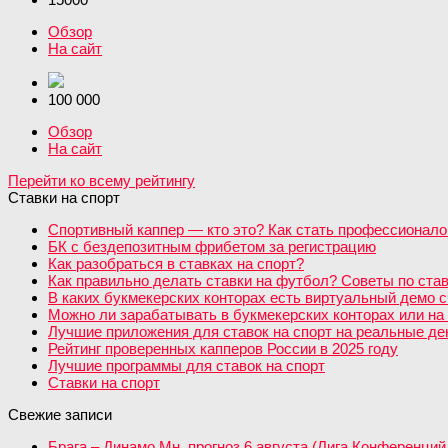
Обзор
На сайт
100 000
Обзор
На сайт
Перейти ко всему рейтингу
Ставки на спорт
Спортивный каппер — кто это? Как стать профессионало
БК с бездепозитным фрибетом за регистрацию
Как разобраться в ставках на спорт?
Как правильно делать ставки на футбол? Советы по став
В каких букмекерских конторах есть виртуальный демо с
Можно ли зарабатывать в букмекерских конторах или на 
Лучшие приложения для ставок на спорт на реальные день
Рейтинг проверенных капперов России в 2025 году
Лучшие программы для ставок на спорт
Ставки на спорт
Свежие записи
Брага – Динамо Мн, прогноз 6 августа (Лига Конференций