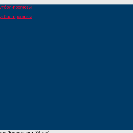
мая (Бундеслига, 34 тур)