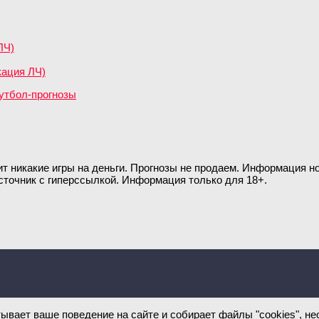
ЛЧ)
кация ЛЧ)
ит никакие игры на деньги. Прогнозы не продаем. Информация 
сточник с гиперссылкой. Информация только для 18+.
тывает ваше поведение на сайте и собирает файлы "cookies", 