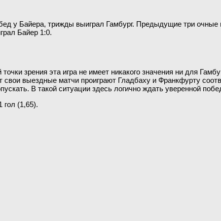
 побед у Байера, трижды выиграл Гамбург. Предыдущие три очн
грал Байер 1:0.
 точки зрения эта игра не имеет никакого значения ни для Гамб
рт свои выездные матчи проиграют Гладбаху и Франкфурту соо
пускать. В такой ситуации здесь логично ждать уверенной побе
 гол (1,65).