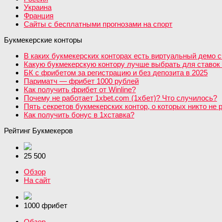
Украина
Франция
Сайты с бесплатными прогнозами на спорт
Букмекерские конторы
В каких букмекерских конторах есть виртуальный демо с
Какую букмекерскую контору лучше выбрать для ставок 
БК с фрибетом за регистрацию и без депозита в 2025
Париматч — фрибет 1000 рублей
Как получить фрибет от Winline?
Почему не работает 1xbet.com (1хбет)? Что случилось?
Пять секретов букмекерских контор, о которых никто не 
Как получить бонус в 1хставка?
Рейтинг Букмекеров
25 500
Обзор
На сайт
1000 фрибет
Обзор