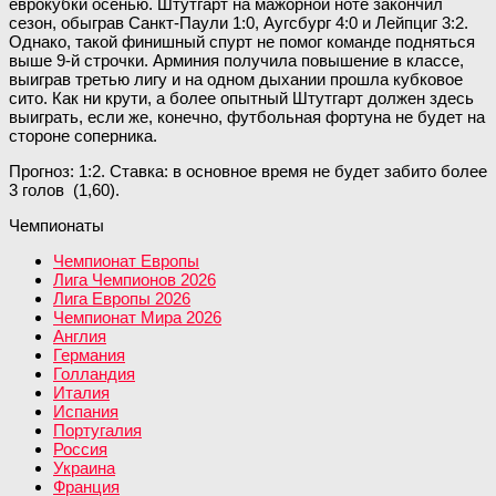
еврокубки осенью. Штутгарт на мажорной ноте закончил
сезон, обыграв Санкт-Паули 1:0, Аугсбург 4:0 и Лейпциг 3:2.
Однако, такой финишный спурт не помог команде подняться
выше 9-й строчки. Арминия получила повышение в классе,
выиграв третью лигу и на одном дыхании прошла кубковое
сито. Как ни крути, а более опытный Штутгарт должен здесь
выиграть, если же, конечно, футбольная фортуна не будет на
стороне соперника.
Прогноз: 1:2. Ставка: в основное время не будет забито более
3 голов (1,60).
Чемпионаты
Чемпионат Европы
Лига Чемпионов 2026
Лига Европы 2026
Чемпионат Мира 2026
Англия
Германия
Голландия
Италия
Испания
Португалия
Россия
Украина
Франция