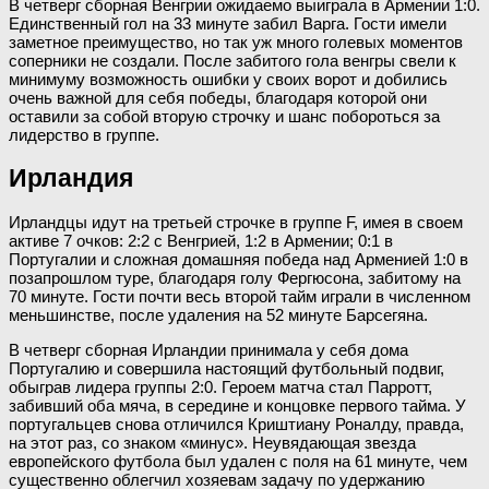
В четверг сборная Венгрии ожидаемо выиграла в Армении 1:0.
Единственный гол на 33 минуте забил Варга. Гости имели
заметное преимущество, но так уж много голевых моментов
соперники не создали. После забитого гола венгры свели к
минимуму возможность ошибки у своих ворот и добились
очень важной для себя победы, благодаря которой они
оставили за собой вторую строчку и шанс побороться за
лидерство в группе.
Ирландия
Ирландцы идут на третьей строчке в группе F, имея в своем
активе 7 очков: 2:2 с Венгрией, 1:2 в Армении; 0:1 в
Португалии и сложная домашняя победа над Арменией 1:0 в
позапрошлом туре, благодаря голу Фергюсона, забитому на
70 минуте. Гости почти весь второй тайм играли в численном
меньшинстве, после удаления на 52 минуте Барсегяна.
В четверг сборная Ирландии принимала у себя дома
Португалию и совершила настоящий футбольный подвиг,
обыграв лидера группы 2:0. Героем матча стал Парротт,
забивший оба мяча, в середине и концовке первого тайма. У
португальцев снова отличился Криштиану Роналду, правда,
на этот раз, со знаком «минус». Неувядающая звезда
европейского футбола был удален с поля на 61 минуте, чем
существенно облегчил хозяевам задачу по удержанию