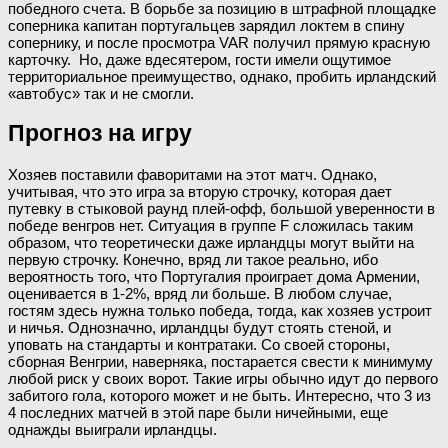
победного счета. В борьбе за позицию в штрафной площадке
соперника капитан португальцев зарядил локтем в спину
сопернику, и после просмотра VAR получил прямую красную
карточку. Но, даже вдесятером, гости имели ощутимое
территориальное преимущество, однако, пробить ирландский
«автобус» так и не смогли.
Прогноз на игру
Хозяев поставили фаворитами на этот матч. Однако,
учитывая, что это игра за вторую строчку, которая дает
путевку в стыковой раунд плей-офф, большой уверенности в
победе венгров нет. Ситуация в группе F сложилась таким
образом, что теоретически даже ирландцы могут выйти на
первую строчку. Конечно, вряд ли такое реально, ибо
вероятность того, что Португалия проиграет дома Армении,
оценивается в 1-2%, вряд ли больше. В любом случае,
гостям здесь нужна только победа, тогда, как хозяев устроит
и ничья. Однозначно, ирландцы будут стоять стеной, и
уповать на стандарты и контратаки. Со своей стороны,
сборная Венгрии, наверняка, постарается свести к минимуму
любой риск у своих ворот. Такие игры обычно идут до первого
забитого гола, которого может и не быть. Интересно, что 3 из
4 последних матчей в этой паре были ничейными, еще
однажды выиграли ирландцы.