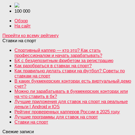
100 000
Обзор
На сайт
Перейти ко всему рейтингу
Ставки на спорт
Спортивный каппер — кто это? Как стать
профессионалом и начать зарабатывать?
БК с бездепозитным фрибетом за регистрацию
Как разобраться в ставках на спорт?
Как правильно делать ставки на футбол? Советы по
ставкам на спорт
В каких букмекерских конторах есть виртуальный демо
счет?
Можно ли зарабатывать в букмекерских конторах или
на что ставить в бк?
Лучшие приложения для ставок на спорт на реальные
деньги | Android и IOS
Рейтинг проверенных капперов России в 2025 году
Лучшие программы для ставок на спорт
Ставки на спорт
Свежие записи