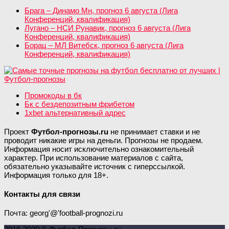
Брага – Динамо Мн, прогноз 6 августа (Лига
Конференций, квалификация)
Лугано – НСИ Рунавик, прогноз 6 августа (Лига
Конференций, квалификация)
Борац – МЛ Витебск, прогноз 6 августа (Лига
Конференций, квалификация)
Промокоды в бк
Бк с бездепозитным фрибетом
1xbet альтернативный адрес
Проект
Футбол-прогнозы.ru
не принимает ставки и не
проводит никакие игры на деньги. Прогнозы не продаем.
Информация носит исключительно ознакомительный
характер. При использование материалов с сайта,
обязательно указывайте источник с гиперссылкой.
Информация только для 18+.
Контакты для связи
Почта: georg'@'football-prognozi.ru