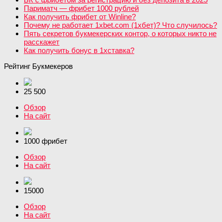
Париматч — фрибет 1000 рублей
Как получить фрибет от Winline?
Почему не работает 1xbet.com (1хбет)? Что случилось?
Пять секретов букмекерских контор, о которых никто не
расскажет
Как получить бонус в 1хставка?
Рейтинг Букмекеров
25 500
Обзор
На сайт
1000 фрибет
Обзор
На сайт
15000
Обзор
На сайт