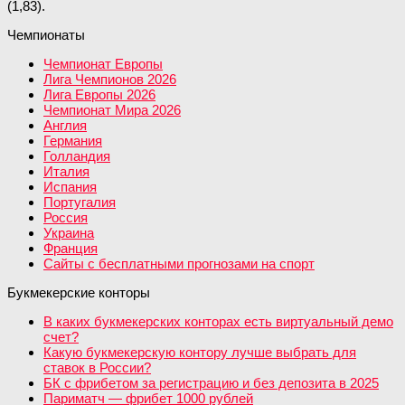
(1,83).
Чемпионаты
Чемпионат Европы
Лига Чемпионов 2026
Лига Европы 2026
Чемпионат Мира 2026
Англия
Германия
Голландия
Италия
Испания
Португалия
Россия
Украина
Франция
Сайты с бесплатными прогнозами на спорт
Букмекерские конторы
В каких букмекерских конторах есть виртуальный демо
счет?
Какую букмекерскую контору лучше выбрать для
ставок в России?
БК с фрибетом за регистрацию и без депозита в 2025
Париматч — фрибет 1000 рублей