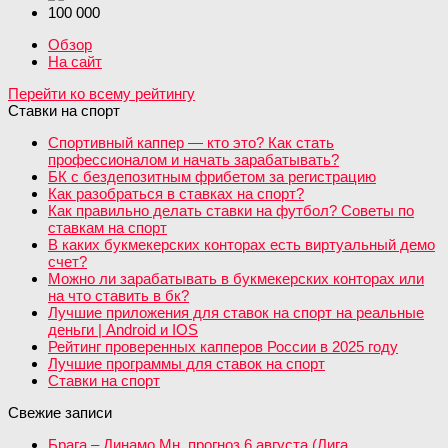
100 000
Обзор
На сайт
Перейти ко всему рейтингу
Ставки на спорт
Спортивный каппер — кто это? Как стать
профессионалом и начать зарабатывать?
БК с бездепозитным фрибетом за регистрацию
Как разобраться в ставках на спорт?
Как правильно делать ставки на футбол? Советы по
ставкам на спорт
В каких букмекерских конторах есть виртуальный демо
счет?
Можно ли зарабатывать в букмекерских конторах или
на что ставить в бк?
Лучшие приложения для ставок на спорт на реальные
деньги | Android и IOS
Рейтинг проверенных капперов России в 2025 году
Лучшие программы для ставок на спорт
Ставки на спорт
Свежие записи
Брага – Динамо Мн, прогноз 6 августа (Лига