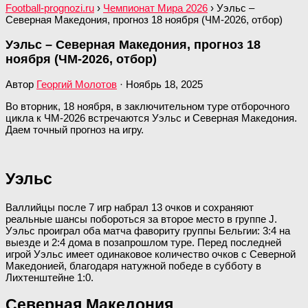
Football-prognozi.ru
›
Чемпионат Мира 2026
›
Уэльс –
Северная Македония, прогноз 18 ноября (ЧМ-2026, отбор)
Уэльс – Северная Македония, прогноз 18
ноября (ЧМ-2026, отбор)
Автор
Георгий Молотов
·
Ноябрь 18, 2025
Во вторник, 18 ноября, в заключительном туре отборочного
цикла к ЧМ-2026 встречаются Уэльс и Северная Македония.
Даем точный прогноз на игру.
Уэльс
Валлийцы после 7 игр набрал 13 очков и сохраняют
реальные шансы побороться за второе место в группе J.
Уэльс проиграл оба матча фавориту группы Бельгии: 3:4 на
выезде и 2:4 дома в позапрошлом туре. Перед последней
игрой Уэльс имеет одинаковое количество очков с Северной
Македонией, благодаря натужной победе в субботу в
Лихтенштейне 1:0.
Северная Македония