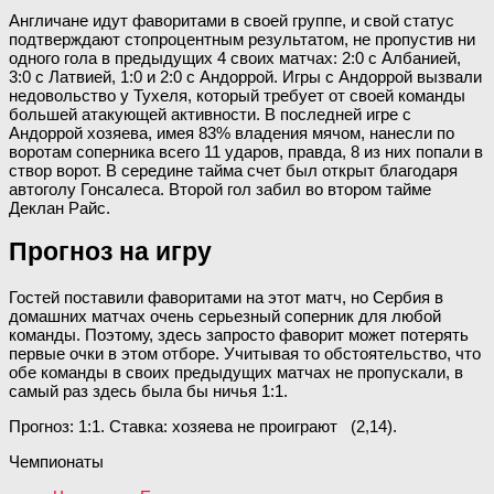
Англичане идут фаворитами в своей группе, и свой статус
подтверждают стопроцентным результатом, не пропустив ни
одного гола в предыдущих 4 своих матчах: 2:0 с Албанией,
3:0 с Латвией, 1:0 и 2:0 с Андоррой. Игры с Андоррой вызвали
недовольство у Тухеля, который требует от своей команды
большей атакующей активности. В последней игре с
Андоррой хозяева, имея 83% владения мячом, нанесли по
воротам соперника всего 11 ударов, правда, 8 из них попали в
створ ворот. В середине тайма счет был открыт благодаря
автоголу Гонсалеса. Второй гол забил во втором тайме
Деклан Райс.
Прогноз на игру
Гостей поставили фаворитами на этот матч, но Сербия в
домашних матчах очень серьезный соперник для любой
команды. Поэтому, здесь запросто фаворит может потерять
первые очки в этом отборе. Учитывая то обстоятельство, что
обе команды в своих предыдущих матчах не пропускали, в
самый раз здесь была бы ничья 1:1.
Прогноз: 1:1. Ставка: хозяева не проиграют (2,14).
Чемпионаты