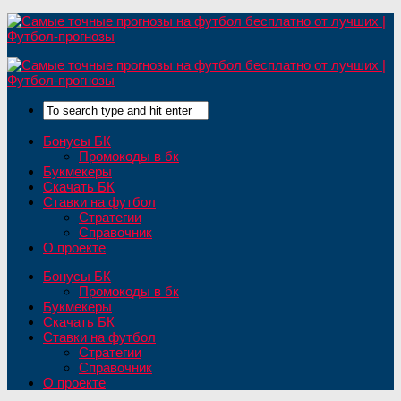
Бонусы БК
Промокоды в бк
Букмекеры
Скачать БК
Ставки на футбол
Стратегии
Справочник
О проекте
Бонусы БК
Промокоды в бк
Букмекеры
Скачать БК
Ставки на футбол
Стратегии
Справочник
О проекте