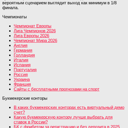
вероятным сценарием выглядит выход как минимум в 1/8
финала.
Чемпионаты
Чемпионат Европы
Лига Чемпионов 2026
Лига Европы 2026
Чемпионат Мира 2026
Англия
Германия
Голландия
Италия
Испания
Португалия
Россия
Украина
Франция
Сайты с бесплатными прогнозами на спорт
Букмекерские конторы
В каких букмекерских конторах есть виртуальный демо
счет?
Какую букмекерскую контору лучше выбрать для
ставок в России?
БК с фрибетом за регистрацию и без депозита в 2025