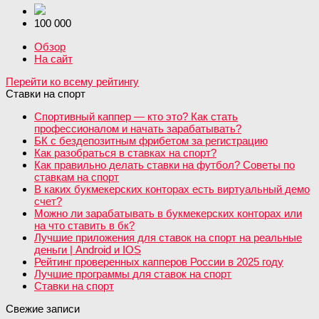
100 000
Обзор
На сайт
Перейти ко всему рейтингу
Ставки на спорт
Спортивный каппер — кто это? Как стать
профессионалом и начать зарабатывать?
БК с бездепозитным фрибетом за регистрацию
Как разобраться в ставках на спорт?
Как правильно делать ставки на футбол? Советы по
ставкам на спорт
В каких букмекерских конторах есть виртуальный демо
счет?
Можно ли зарабатывать в букмекерских конторах или
на что ставить в бк?
Лучшие приложения для ставок на спорт на реальные
деньги | Android и IOS
Рейтинг проверенных капперов России в 2025 году
Лучшие программы для ставок на спорт
Ставки на спорт
Свежие записи