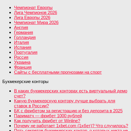
Чемпионат Европы
Лига Чемпионов 2026
Лига Европы 2026
Чемпионат Мира 2026
Англия
Германия
Голландия
Италия
Испания
Португалия
Россия
Украина
Франция
Сайты с бесплатными прогнозами на спорт
Букмекерские конторы
В каких букмекерских конторах есть виртуальный демо
счет?
Какую букмекерскую контору лучше выбрать для
ставок в России?
БК с фрибетом за регистрацию и без депозита в 2025
Париматч — фрибет 1000 рублей
Как получить фрибет от Winline?
Почему не работает 1xbet.com (1хбет)? Что случилось?
Пять секретов букмекерских контор, о которых никто не