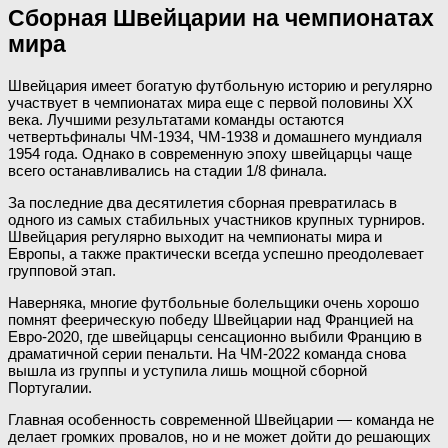
Сборная Швейцарии на чемпионатах
мира
Швейцария имеет богатую футбольную историю и регулярно
участвует в чемпионатах мира еще с первой половины XX
века. Лучшими результатами команды остаются
четвертьфиналы ЧМ-1934, ЧМ-1938 и домашнего мундиаля
1954 года. Однако в современную эпоху швейцарцы чаще
всего останавливались на стадии 1/8 финала.
За последние два десятилетия сборная превратилась в
одного из самых стабильных участников крупных турниров.
Швейцария регулярно выходит на чемпионаты мира и
Европы, а также практически всегда успешно преодолевает
групповой этап.
Наверняка, многие футбольные болельщики очень хорошо
помнят феерическую победу Швейцарии над Францией на
Евро-2020, где швейцарцы сенсационно выбили Францию в
драматичной серии пенальти. На ЧМ-2022 команда снова
вышла из группы и уступила лишь мощной сборной
Португалии.
Главная особенность современной Швейцарии — команда не
делает громких провалов, но и не может дойти до решающих