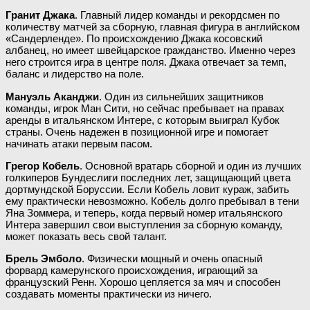
Гранит Джака
. Главный лидер команды и рекордсмен по
количеству матчей за сборную, главная фигура в английском
«Сандерленде». По происхождению Джака косовский
албанец, но имеет швейцарское гражданство. Именно через
него строится игра в центре поля. Джака отвечает за темп,
баланс и лидерство на поле.
Мануэль Аканджи
. Один из сильнейших защитников
команды, игрок Ман Сити, но сейчас пребывает на правах
аренды в итальянском Интере, с которым выиграл Кубок
страны. Очень надежен в позиционной игре и помогает
начинать атаки первым пасом.
Грегор Кобель
. Основной вратарь сборной и один из лучших
голкиперов Бундеслиги последних лет, защищающий цвета
дортмундской Боруссии. Если Кобель ловит кураж, забить
ему практически невозможно. Кобель долго пребывал в тени
Яна Зоммера, и теперь, когда первый номер итальянского
Интера завершил свои выступления за сборную команду,
может показать весь свой талант.
Брель Эмболо
. Физически мощный и очень опасный
форвард камерунского происхождения, играющий за
французский Ренн. Хорошо цепляется за мяч и способен
создавать моменты практически из ничего.