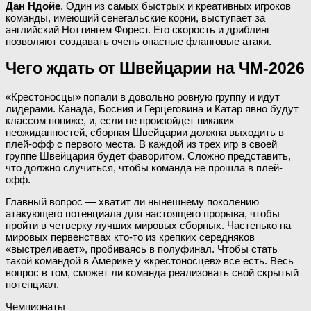
Дан Ндойе
. Один из самых быстрых и креативных игроков
команды, имеющий сенегальские корни, выступает за
английский Ноттингем Форест. Его скорость и дриблинг
позволяют создавать очень опасные фланговые атаки.
Чего ждать от Швейцарии на ЧМ-2026
«Крестоносцы» попали в довольно ровную группу и идут
лидерами. Канада, Босния и Герцеговина и Катар явно будут
классом пониже, и, если не произойдет никаких
неожиданностей, сборная Швейцарии должна выходить в
плей-офф с первого места. В каждой из трех игр в своей
группе Швейцария будет фаворитом. Сложно представить,
что должно случиться, чтобы команда не прошла в плей-
офф.
Главный вопрос — хватит ли нынешнему поколению
атакующего потенциала для настоящего прорыва, чтобы
пройти в четверку лучших мировых сборных. Частенько на
мировых первенствах кто-то из крепких середняков
«выстреливает», пробиваясь в полуфинал. Чтобы стать
такой командой в Америке у «крестоносцев» все есть. Весь
вопрос в том, сможет ли команда реализовать свой скрытый
потенциал.
Чемпионаты