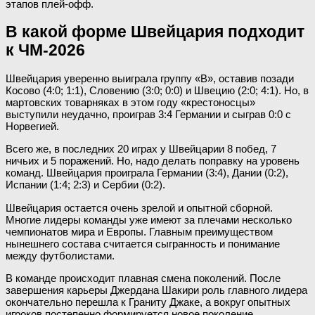
этапов плей-офф.
В какой форме Швейцария подходит
к ЧМ-2026
Швейцария уверенно выиграла группу «В», оставив позади
Косово (4:0; 1:1), Словению (3:0; 0:0) и Швецию (2:0; 4:1). Но, в
мартовских товарняках в этом году «крестоносцы»
выступили неудачно, проиграв 3:4 Германии и сыграв 0:0 с
Норвегией.
Всего же, в последних 20 играх у Швейцарии 8 побед, 7
ничьих и 5 поражений. Но, надо делать поправку на уровень
команд. Швейцария проиграла Германии (3:4), Дании (0:2),
Испании (1:4; 2:3) и Сербии (0:2).
Швейцария остается очень зрелой и опытной сборной.
Многие лидеры команды уже имеют за плечами несколько
чемпионатов мира и Европы. Главным преимуществом
нынешнего состава считается сыгранность и понимание
между футболистами.
В команде происходит плавная смена поколений. После
завершения карьеры Джердана Шакири роль главного лидера
окончательно перешла к Граниту Джаке, а вокруг опытных
игроков постепенно формируется новое поколение.