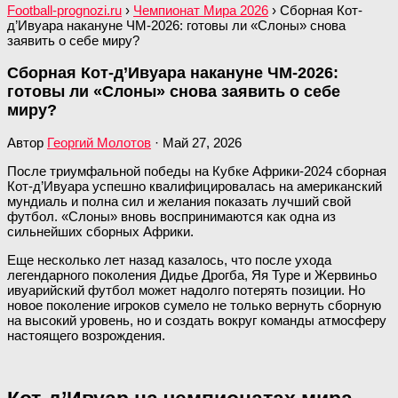
Football-prognozi.ru
›
Чемпионат Мира 2026
›
Сборная Кот-
д’Ивуара накануне ЧМ-2026: готовы ли «Слоны» снова
заявить о себе миру?
Сборная Кот-д’Ивуара накануне ЧМ-2026:
готовы ли «Слоны» снова заявить о себе
миру?
Автор
Георгий Молотов
·
Май 27, 2026
После триумфальной победы на Кубке Африки-2024 сборная
Кот-д’Ивуара успешно квалифицировалась на американский
мундиаль и полна сил и желания показать лучший свой
футбол. «Слоны» вновь воспринимаются как одна из
сильнейших сборных Африки.
Еще несколько лет назад казалось, что после ухода
легендарного поколения Дидье Дрогба, Яя Туре и Жервиньо
ивуарийский футбол может надолго потерять позиции. Но
новое поколение игроков сумело не только вернуть сборную
на высокий уровень, но и создать вокруг команды атмосферу
настоящего возрождения.