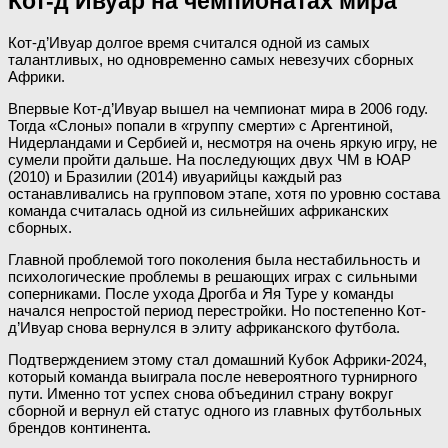
Кот-д’Ивуар на чемпионатах мира
Кот-д’Ивуар долгое время считался одной из самых
талантливых, но одновременно самых невезучих сборных
Африки.
Впервые Кот-д’Ивуар вышел на чемпионат мира в 2006 году.
Тогда «Слоны» попали в «группу смерти» с Аргентиной,
Нидерландами и Сербией и, несмотря на очень яркую игру, не
сумели пройти дальше. На последующих двух ЧМ в ЮАР
(2010) и Бразилии (2014) ивуарийцы каждый раз
останавливались на групповом этапе, хотя по уровню состава
команда считалась одной из сильнейших африканских
сборных.
Главной проблемой того поколения была нестабильность и
психологические проблемы в решающих играх с сильными
соперниками. После ухода Дрогба и Яя Туре у команды
начался непростой период перестройки. Но постепенно Кот-
д’Ивуар снова вернулся в элиту африканского футбола.
Подтверждением этому стал домашний Кубок Африки-2024,
который команда выиграла после невероятного турнирного
пути. Именно тот успех снова объединил страну вокруг
сборной и вернул ей статус одного из главных футбольных
брендов континента.