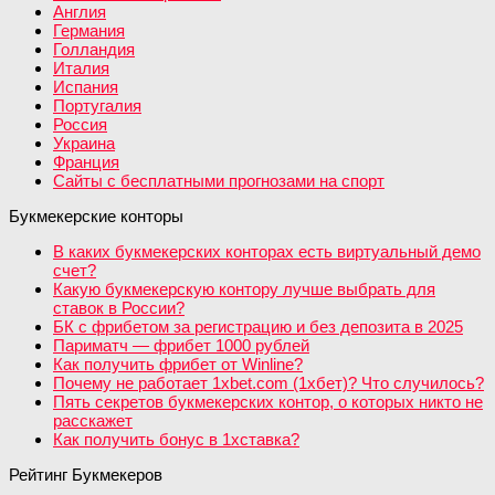
Англия
Германия
Голландия
Италия
Испания
Португалия
Россия
Украина
Франция
Сайты с бесплатными прогнозами на спорт
Букмекерские конторы
В каких букмекерских конторах есть виртуальный демо
счет?
Какую букмекерскую контору лучше выбрать для
ставок в России?
БК с фрибетом за регистрацию и без депозита в 2025
Париматч — фрибет 1000 рублей
Как получить фрибет от Winline?
Почему не работает 1xbet.com (1хбет)? Что случилось?
Пять секретов букмекерских контор, о которых никто не
расскажет
Как получить бонус в 1хставка?
Рейтинг Букмекеров