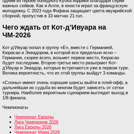
одним из героев победного Кубка Африки благодаря серии
важных сейвов. Как и Алле, в юности играл за французскую
молодежку. С 2023 года Фофана защищает цвета ивуарийской
сборной, пропустив в 33 матчах 21 гол.
Чего ждать от Кот-д’Ивуара на
ЧМ-2026
Кот-д’Ивуар попал в группу «Е», вместе с Германией,
Кюрасао и Эквадором, в которой все предельно ясно –
Германия, скорее всего, возьмет первое место, Кюрасао
будет последним. Второе-третье место разыграют Кот-
д’Ивуар и Эквадор, которые встречаются уже в первом туре.
Велика вероятность, что из этой группы выйдут 3 команды.
«Слоны» имеют очень хорошие шансы выйти в плей-офф, а
дальнейшая их судьба во многом будет зависеть от сетки
турнира. Наиболее вероятным сценарием выглядит выход в
1/8 финала.
Чемпионаты
Чемпионат Европы
Лига Чемпионов 2026
Лига Европы 2026
Чемпионат Мира 2026