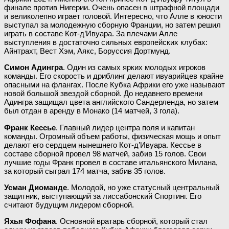
финале против Нигерии. Очень опасен в штрафной площади
и великолепно играет головой. Интересно, что Алле в юности
выступал за молодежную сборную Франции, но затем решил
играть в составе Кот-д’Ивуара. За плечами Алле
выступления в достаточно сильных европейских клубах:
Айнтрахт, Вест Хэм, Аякс, Боруссия Дортмунд.
Симон Адингра
. Один из самых ярких молодых игроков
команды. Его скорость и дриблинг делают ивуарийцев крайне
опасными на флангах. После Кубка Африки его уже называют
новой большой звездой сборной. До недавнего времени
Адингра защищал цвета английского Сандерленда, но затем
был отдан в аренду в Монако (14 матчей, 3 гола).
Франк Кессье
. Главный лидер центра поля и капитан
команды. Огромный объем работы, физическая мощь и опыт
делают его сердцем нынешнего Кот-д’Ивуара. Кессье в
составе сборной провел 98 матчей, забив 15 голов. Свои
лучшие годы Франк провел в составе итальянского Милана,
за который сыграл 174 матча, забив 35 голов.
Усман Диоманде
. Молодой, но уже статусный центральный
защитник, выступающий за лиссабонский Спортинг. Его
считают будущим лидером сборной.
Яхья Фофана
. Основной вратарь сборной, который стал