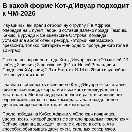
В какой форме Кот-д’Ивуар подходит
к ЧМ-2026
Ивуарийцы выиграли отборочную группу F в Африке,
опередив на 1 пункт Габон, и оставив далеко позади Гамбию,
Кению, Бурунди и Сейшельские Острова. Команда
установила абсолютный рекорд, который невозможно
превзойти, только повторить – ни одного пропущенного гола в
10 играх!
С конца позапрошлого года Кот-д’Ивуар провел 20 матчей: 14
побед; 3 ничьих; 3 поражения (0:1 от Новой Зеландии и
Саудовской Аравии; 2:3 от Египта). В 14 из 20 игр ивуарийцы
не пропускали голов.
Главная особенность нынешнего Кот-д’Ивуара — сочетание
физической мощи, скорости и высокого индивидуального
мастерства. Многие лидеры сборной играют в сильнейших
европейских лигах, а сама команда стала гораздо более
дисциплинированной в тактическом плане.
После победы на Кубке Африки у «Слонов» появилась
уверенность, которой долго не хватало прошлым поколениям.
Сейчас команда выходит на поле с уверенностью, что
способна обыгрывать даже очень сильных соперников.