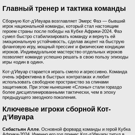
Главный тренер и тактика команды
Сборную Кот-д’Ивуара возглавляет Эмерс Фаэ — бывший
игрок национальной команды, который стал настоящим
героем страны после победы на Кубке Африки-2024. Фаэ
сумел быстро стабилизировать команду и вернуть ей
эмоциональную устойчивость, сделав акцент на быструю
фланговую игру, мощный прессинг и физические кондиции
игроков. Индивидуальное мастерство отдельных игроков
позволяет команде успешно решать в свою пользу эпизоды
игры «один в один».
Кот-д’Ивуар старается играть смело и агрессивно. Команда
очень эффективна в быстрых контратаках и любит
использовать свободное пространство за спинами
защитников. При этом нынешние «Слоны» стали гораздо
более дисциплинированными тактически, чем в эпоху
предыдущего звездного поколения.
Ключевые игроки сборной Кот-
д’Ивуара
Себастьян Алле
. Основной форвард команды и герой Кубка
Африки-2024. Именно его гол принес Кот-д’Ивуару титул в