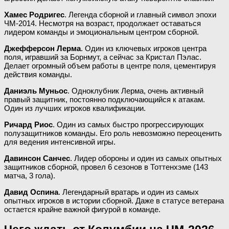
Хамес Родригес
. Легенда сборной и главный символ эпохи
ЧМ-2014. Несмотря на возраст, продолжает оставаться
лидером команды и эмоциональным центром сборной.
Джефферсон Лерма
. Один из ключевых игроков центра
поля, игравший за Борнмут, а сейчас за Кристал Пэлас.
Делает огромный объем работы в центре поля, цементируя
действия команды.
Даниэль Муньос
. Одноклубник Лерма, очень активный
правый защитник, постоянно подключающийся к атакам.
Один из лучших игроков квалификации.
Ричард Риос
. Один из самых быстро прогрессирующих
полузащитников команды. Его роль невозможно переоценить
для ведения интенсивной игры.
Давинсон Санчес
. Лидер обороны и один из самых опытных
защитников сборной, провел 6 сезонов в Тоттенхэме (143
матча, 3 гола).
Давид Оспина
. Легендарный вратарь и один из самых
опытных игроков в истории сборной. Даже в статусе ветерана
остается крайне важной фигурой в команде.