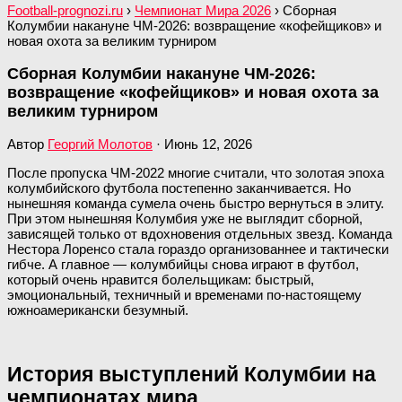
Football-prognozi.ru
›
Чемпионат Мира 2026
›
Сборная
Колумбии накануне ЧМ-2026: возвращение «кофейщиков» и
новая охота за великим турниром
Сборная Колумбии накануне ЧМ-2026:
возвращение «кофейщиков» и новая охота за
великим турниром
Автор
Георгий Молотов
·
Июнь 12, 2026
После пропуска ЧМ-2022 многие считали, что золотая эпоха
колумбийского футбола постепенно заканчивается. Но
нынешняя команда сумела очень быстро вернуться в элиту.
При этом нынешняя Колумбия уже не выглядит сборной,
зависящей только от вдохновения отдельных звезд. Команда
Нестора Лоренсо стала гораздо организованнее и тактически
гибче. А главное — колумбийцы снова играют в футбол,
который очень нравится болельщикам: быстрый,
эмоциональный, техничный и временами по-настоящему
южноамерикански безумный.
История выступлений Колумбии на
чемпионатах мира