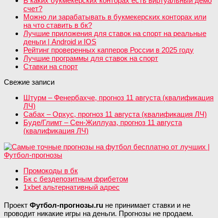
В каких букмекерских конторах есть виртуальный демо
счет?
Можно ли зарабатывать в букмекерских конторах или
на что ставить в бк?
Лучшие приложения для ставок на спорт на реальные
деньги | Android и IOS
Рейтинг проверенных капперов России в 2025 году
Лучшие программы для ставок на спорт
Ставки на спорт
Свежие записи
Штурм – Фенербахче, прогноз 11 августа (квалификация
ЛЧ)
Сабах – Орхус, прогноз 11 августа (квалификация ЛЧ)
Буде/Глимт – Сен-Жиллуаз, прогноз 11 августа
(квалификация ЛЧ)
Промокоды в бк
Бк с бездепозитным фрибетом
1xbet альтернативный адрес
Проект
Футбол-прогнозы.ru
не принимает ставки и не
проводит никакие игры на деньги. Прогнозы не продаем.