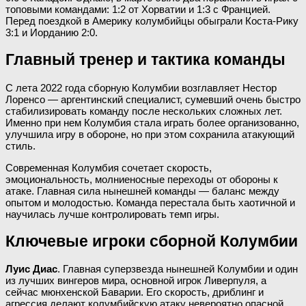
топовыми командами: 1:2 от Хорватии и 1:3 с Францией.
Перед поездкой в Америку колумбийцы обыграли Коста-Рику
3:1 и Иорданию 2:0.
Главный тренер и тактика команды
С лета 2022 года сборную Колумбии возглавляет Нестор
Лоренсо — аргентинский специалист, сумевший очень быстро
стабилизировать команду после нескольких сложных лет.
Именно при нем Колумбия стала играть более организованно,
улучшила игру в обороне, но при этом сохранила атакующий
стиль.
Современная Колумбия сочетает скорость,
эмоциональность, молниеносные переходы от обороны к
атаке. Главная сила нынешней команды — баланс между
опытом и молодостью. Команда перестала быть хаотичной и
научилась лучше контролировать темп игры.
Ключевые игроки сборной Колумбии
Луис Диас
. Главная суперзвезда нынешней Колумбии и один
из лучших вингеров мира, основной игрок Ливерпуля, а
сейчас мюнхенской Баварии. Его скорость, дриблинг и
агрессия делают колумбийскую атаку невероятно опасной.