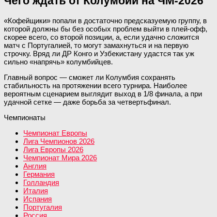
Чего ждать от Колумбии на ЧМ-2026
«Кофейщики» попали в достаточно предсказуемую группу, в
которой должны бы без особых проблем выйти в плей-офф,
скорее всего, со второй позиции, а, если удачно сложится
матч с Португалией, то могут замахнуться и на первую
строчку. Вряд ли ДР Конго и Узбекистану удастся так уж
сильно «напрячь» колумбийцев.
Главный вопрос — сможет ли Колумбия сохранять
стабильность на протяжении всего турнира. Наиболее
вероятным сценарием выглядит выход в 1/8 финала, а при
удачной сетке — даже борьба за четвертьфинал.
Чемпионаты
Чемпионат Европы
Лига Чемпионов 2026
Лига Европы 2026
Чемпионат Мира 2026
Англия
Германия
Голландия
Италия
Испания
Португалия
Россия