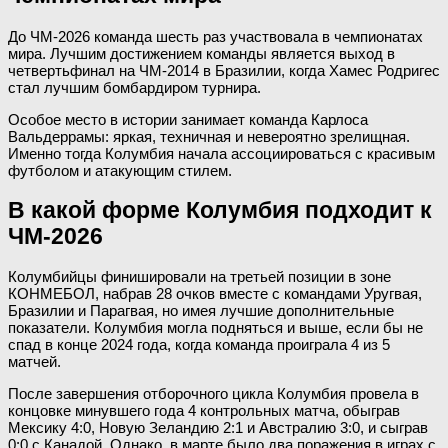
До ЧМ-2026 команда шесть раз участвовала в чемпионатах
мира. Лучшим достижением команды является выход в
четвертьфинал на ЧМ-2014 в Бразилии, когда Хамес Родригес
стал лучшим бомбардиром турнира.
Особое место в истории занимает команда Карлоса
Вальдеррамы: яркая, техничная и невероятно зрелищная.
Именно тогда Колумбия начала ассоциироваться с красивым
футболом и атакующим стилем.
В какой форме Колумбия подходит к
ЧМ-2026
Колумбийцы финишировали на третьей позиции в зоне
КОНМЕБОЛ, набрав 28 очков вместе с командами Уругвая,
Бразилии и Парагвая, но имея лучшие дополнительные
показатели. Колумбия могла подняться и выше, если бы не
спад в конце 2024 года, когда команда проиграла 4 из 5
матчей.
После завершения отборочного цикла Колумбия провела в
концовке минувшего года 4 контрольных матча, обыграв
Мексику 4:0, Новую Зеландию 2:1 и Австралию 3:0, и сыграв
0:0 с Канадой. Однако, в марте было два поражения в играх с