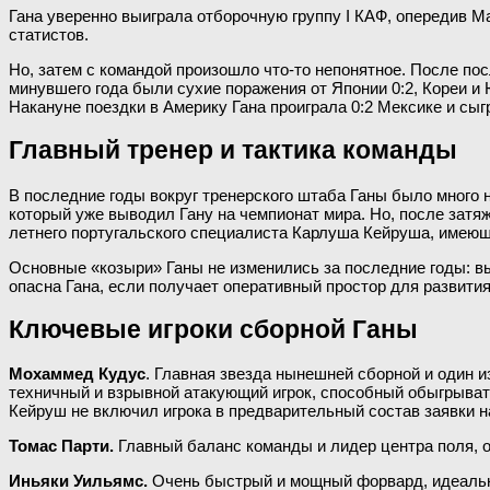
Гана уверенно выиграла отборочную группу I КАФ, опередив М
статистов.
Но, затем с командой произошло что-то непонятное. После пос
минувшего года были сухие поражения от Японии 0:2, Кореи и 
Накануне поездки в Америку Гана проиграла 0:2 Мексике и сыг
Главный тренер и тактика команды
В последние годы вокруг тренерского штаба Ганы было много
который уже выводил Гану на чемпионат мира. Но, после затя
летнего португальского специалиста Карлуша Кейруша, имеющ
Основные «козыри» Ганы не изменились за последние годы: в
опасна Гана, если получает оперативный простор для развития
Ключевые игроки сборной Ганы
Мохаммед Кудус
. Главная звезда нынешней сборной и один 
техничный и взрывной атакующий игрок, способный обыгрыват
Кейруш не включил игрока в предварительный состав заявки н
Томас Парти.
Главный баланс команды и лидер центра поля, о
Иньяки Уильямс.
Очень быстрый и мощный форвард, идеально