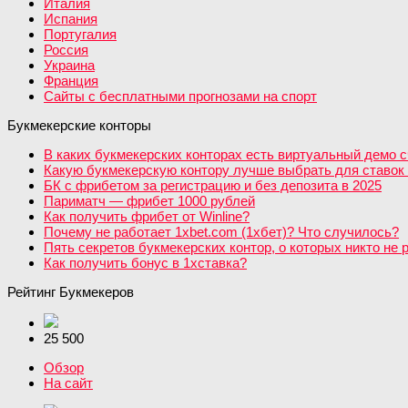
Италия
Испания
Португалия
Россия
Украина
Франция
Сайты с бесплатными прогнозами на спорт
Букмекерские конторы
В каких букмекерских конторах есть виртуальный демо с
Какую букмекерскую контору лучше выбрать для ставок 
БК с фрибетом за регистрацию и без депозита в 2025
Париматч — фрибет 1000 рублей
Как получить фрибет от Winline?
Почему не работает 1xbet.com (1хбет)? Что случилось?
Пять секретов букмекерских контор, о которых никто не 
Как получить бонус в 1хставка?
Рейтинг Букмекеров
25 500
Обзор
На сайт