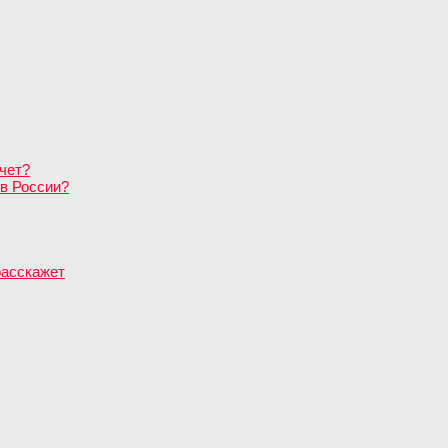
чет?
в России?
расскажет