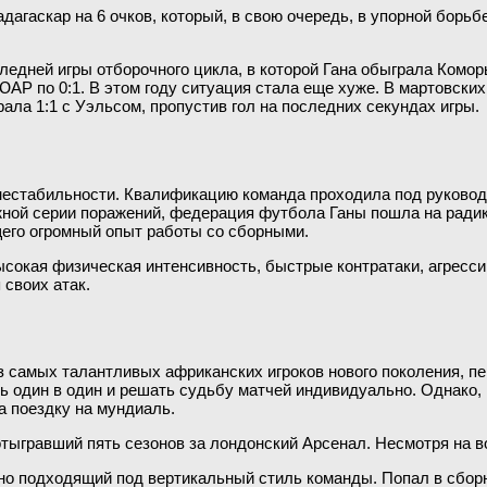
адагаскар на 6 очков, который, в свою очередь, в упорной бор
ледней игры отборочного цикла, в которой Гана обыграла Комор
ЮАР по 0:1. В этом году ситуация стала еще хуже. В мартовских
рала 1:1 с Уэльсом, пропустив гол на последних секундах игры.
 нестабильности. Квалификацию команда проходила под руковод
жной серии поражений, федерация футбола Ганы пошла на радик
его огромный опыт работы со сборными.
ысокая физическая интенсивность, быстрые контратаки, агресс
 своих атак.
из самых талантливых африканских игроков нового поколения, п
ь один в один и решать судьбу матчей индивидуально. Однако,
а поездку на мундиаль.
тыгравший пять сезонов за лондонский Арсенал. Несмотря на во
 подходящий под вертикальный стиль команды. Попал в сборную