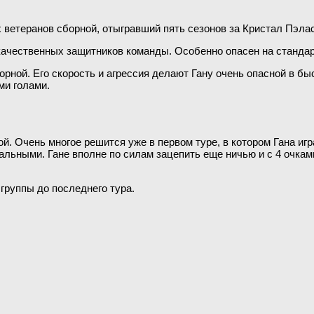
 ветеранов сборной, отыгравший пять сезонов за Кристал Пэлас
качественных защитников команды. Особенно опасен на стандар
орной. Его скорость и агрессия делают Гану очень опасной в б
ми голами.
ой. Очень многое решится уже в первом туре, в котором Гана и
льными. Гане вполне по силам зацепить еще ничью и с 4 очками
группы до последнего тура.