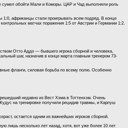
ьбе сумел обойти Мали и Коморы. ЦАР и Чад выполняли роль
ы 1:0, африканцы стали проигрывать всем подряд. В конце
 контрольных матчах поражения 1:5 от Австрии и Германии 1:2.
ством Отто Аддо — бывшего игрока сборной и человека,
альный шаг, назначив в конце марта главным тренером 73-
ивные фланги, силовая борьба по всему полю. Особенно
ерешедший недавно из Вест Хэма в Тоттенхэм. Очень
 Кудус на тренировке получили рецидив травмы, и Карлуш
зраст, остается одним из важнейших игроков сборной.
 лишь несколько лет назад, хотя, вот уже более 10 лет