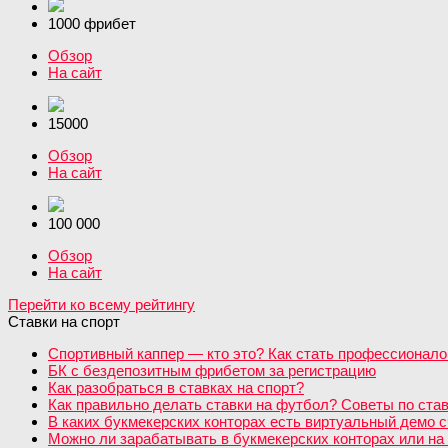
1000 фрибет
Обзор
На сайт
15000
Обзор
На сайт
100 000
Обзор
На сайт
Перейти ко всему рейтингу
Ставки на спорт
Спортивный каппер — кто это? Как стать профессионало
БК с бездепозитным фрибетом за регистрацию
Как разобраться в ставках на спорт?
Как правильно делать ставки на футбол? Советы по став
В каких букмекерских конторах есть виртуальный демо с
Можно ли зарабатывать в букмекерских конторах или на 