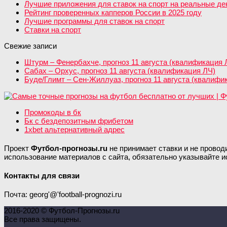
Лучшие приложения для ставок на спорт на реальные день
Рейтинг проверенных капперов России в 2025 году
Лучшие программы для ставок на спорт
Ставки на спорт
Свежие записи
Штурм – Фенербахче, прогноз 11 августа (квалификация 
Сабах – Орхус, прогноз 11 августа (квалификация ЛЧ)
Буде/Глимт – Сен-Жиллуаз, прогноз 11 августа (квалифи
Промокоды в бк
Бк с бездепозитным фрибетом
1xbet альтернативный адрес
Проект
Футбол-прогнозы.ru
не принимает ставки и не провод
использование материалов с сайта, обязательно указывайте и
Контакты для связи
Почта: georg'@'football-prognozi.ru
2016-2020 © Футбол-Прогнозы.ru
Все права защищены.