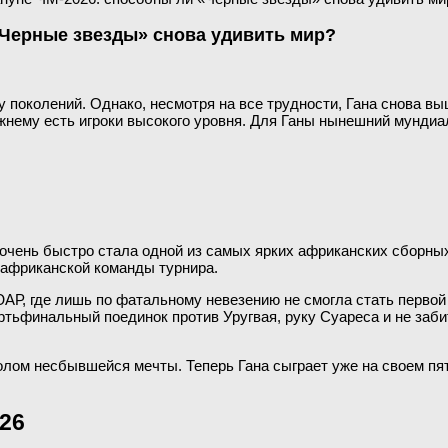
«Черные звезды» снова удивить мир?
поколений. Однако, несмотря на все трудности, Гана снова вы
нему есть игроки высокого уровня. Для Ганы нынешний мундиа
о очень быстро стала одной из самых ярких африканских сборн
 африканской команды турнира.
АР, где лишь по фатальному невезению не смогла стать первой
ртьфинальный поединок против Уругвая, руку Суареса и не заб
олом несбывшейся мечты. Теперь Гана сыграет уже на своем пя
26