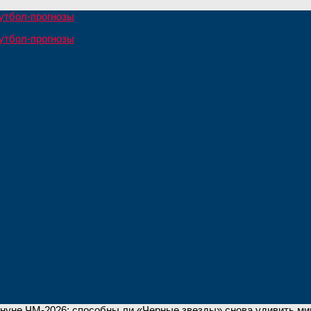
нуне ЧМ-2026: способны ли «Черные звезды» снова удивить ми