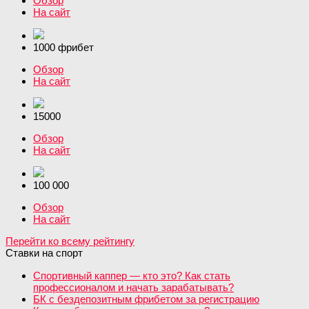
Обзор
На сайт
1000 фрибет
Обзор
На сайт
15000
Обзор
На сайт
100 000
Обзор
На сайт
Перейти ко всему рейтингу
Ставки на спорт
Спортивный каппер — кто это? Как стать
профессионалом и начать зарабатывать?
БК с бездепозитным фрибетом за регистрацию