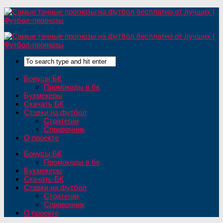
Бонусы БК
Промокоды в бк
Букмекеры
Скачать БК
Ставки на футбол
Стратегии
Справочник
О проекте
Бонусы БК
Промокоды в бк
Букмекеры
Скачать БК
Ставки на футбол
Стратегии
Справочник
О проекте