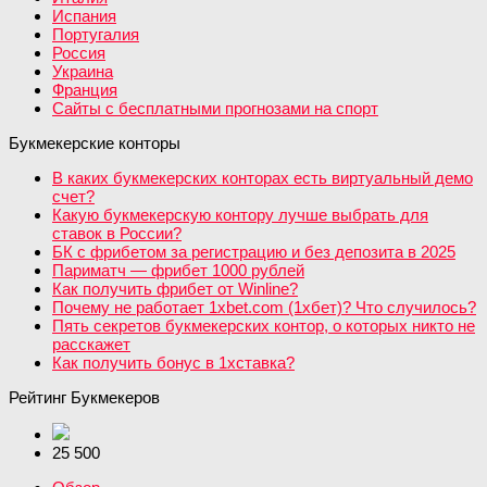
Испания
Португалия
Россия
Украина
Франция
Сайты с бесплатными прогнозами на спорт
Букмекерские конторы
В каких букмекерских конторах есть виртуальный демо
счет?
Какую букмекерскую контору лучше выбрать для
ставок в России?
БК с фрибетом за регистрацию и без депозита в 2025
Париматч — фрибет 1000 рублей
Как получить фрибет от Winline?
Почему не работает 1xbet.com (1хбет)? Что случилось?
Пять секретов букмекерских контор, о которых никто не
расскажет
Как получить бонус в 1хставка?
Рейтинг Букмекеров
25 500