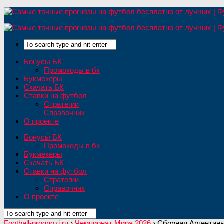
Бонусы БК
Промокоды в бк
Букмекеры
Скачать БК
Ставки на футбол
Стратегии
Справочник
О проекте
Бонусы БК
Промокоды в бк
Букмекеры
Скачать БК
Ставки на футбол
Стратегии
Справочник
О проекте
Football-prognozi.ru
›
Чемпионат Мира 2026
›
Сборная Аргентины