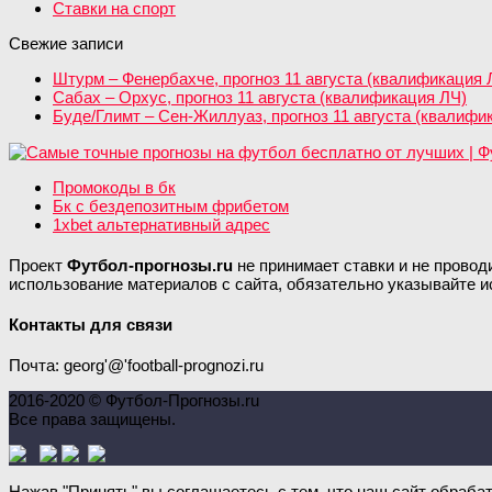
Ставки на спорт
Свежие записи
Штурм – Фенербахче, прогноз 11 августа (квалификация 
Сабах – Орхус, прогноз 11 августа (квалификация ЛЧ)
Буде/Глимт – Сен-Жиллуаз, прогноз 11 августа (квалифи
Промокоды в бк
Бк с бездепозитным фрибетом
1xbet альтернативный адрес
Проект
Футбол-прогнозы.ru
не принимает ставки и не провод
использование материалов с сайта, обязательно указывайте и
Контакты для связи
Почта: georg'@'football-prognozi.ru
2016-2020 © Футбол-Прогнозы.ru
Все права защищены.
Нажав "Принять" вы соглашаетесь с тем, что наш сайт обраба