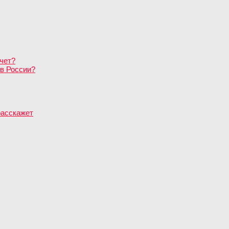
чет?
в России?
расскажет