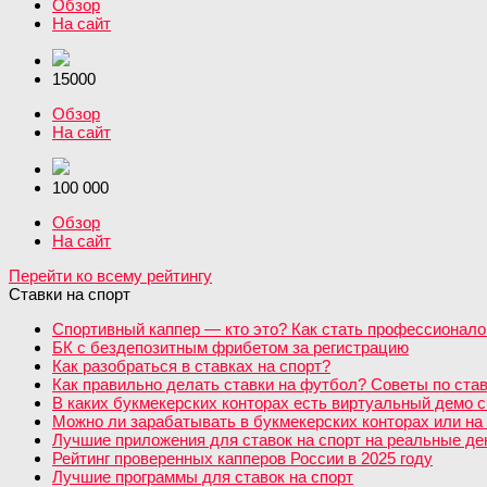
Обзор
На сайт
15000
Обзор
На сайт
100 000
Обзор
На сайт
Перейти ко всему рейтингу
Ставки на спорт
Спортивный каппер — кто это? Как стать профессионало
БК с бездепозитным фрибетом за регистрацию
Как разобраться в ставках на спорт?
Как правильно делать ставки на футбол? Советы по став
В каких букмекерских конторах есть виртуальный демо с
Можно ли зарабатывать в букмекерских конторах или на 
Лучшие приложения для ставок на спорт на реальные день
Рейтинг проверенных капперов России в 2025 году
Лучшие программы для ставок на спорт