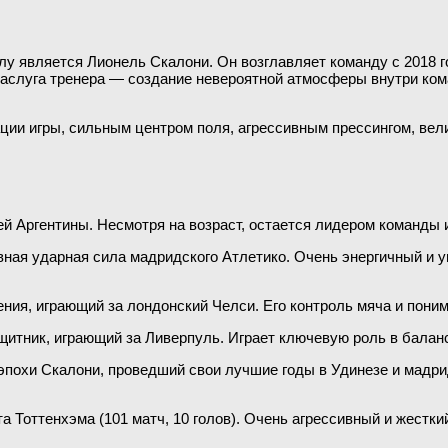
 является Лионель Скалони. Он возглавляет команду с 2018 го
я заслуга тренера — создание невероятной атмосферы внутри ком
ии игры, сильным центром поля, агрессивным прессингом, вели
ы
й Аргентины. Несмотря на возраст, остается лидером команды
лавная ударная сила мадридского Атлетико. Очень энергичный и
ния, играющий за лондонский Челси. Его контроль мяча и поним
итник, играющий за Ливерпуль. Играет ключевую роль в баланс
эпохи Скалони, проведший свои лучшие годы в Удинезе и мадри
 Тоттенхэма (101 матч, 10 голов). Очень агрессивный и жестк