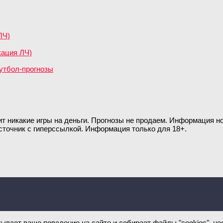
ЛЧ)
кация ЛЧ)
ит никакие игры на деньги. Прогнозы не продаем. Информация 
сточник с гиперссылкой. Информация только для 18+.
тывает ваше поведение на сайте и собирает файлы "cookies", 