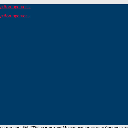
 накануне ЧМ-2026: сможет ли Месси привести «альбиселесте»