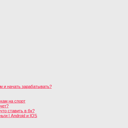
м и начать зарабатывать?
кам на спорт
чет?
что ставить в бк?
ги | Android и IOS