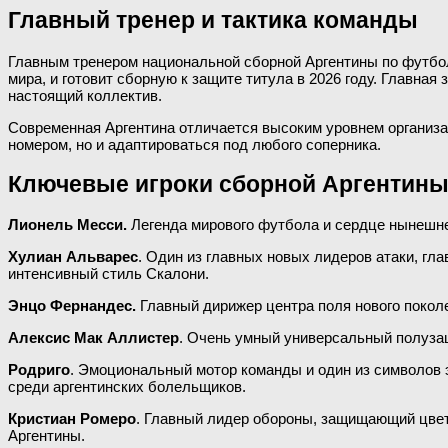
Главный тренер и тактика команды
Главным тренером национальной сборной Аргентины по футболу
мира, и готовит сборную к защите титула в 2026 году. Главна
настоящий коллектив.
Современная Аргентина отличается высоким уровнем организац
номером, но и адаптироваться под любого соперника.
Ключевые игроки сборной Аргентин
Лионель Месси.
Легенда мирового футбола и сердце нынешне
Хулиан Альварес
. Один из главных новых лидеров атаки, г
интенсивный стиль Скалони.
Энцо Фернандес.
Главный дирижер центра поля нового поколе
Алексис Мак Аллистер
. Очень умный универсальный полузащ
Родриго
. Эмоциональный мотор команды и один из символов 
среди аргентинских болельщиков.
Кристиан Ромеро
. Главный лидер обороны, защищающий цвета
Аргентины.