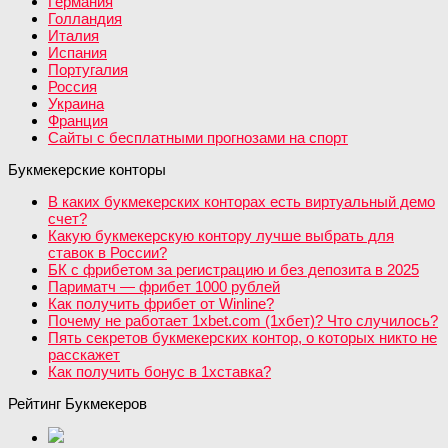
Германия
Голландия
Италия
Испания
Португалия
Россия
Украина
Франция
Сайты с бесплатными прогнозами на спорт
Букмекерские конторы
В каких букмекерских конторах есть виртуальный демо
счет?
Какую букмекерскую контору лучше выбрать для
ставок в России?
БК с фрибетом за регистрацию и без депозита в 2025
Париматч — фрибет 1000 рублей
Как получить фрибет от Winline?
Почему не работает 1xbet.com (1хбет)? Что случилось?
Пять секретов букмекерских контор, о которых никто не
расскажет
Как получить бонус в 1хставка?
Рейтинг Букмекеров