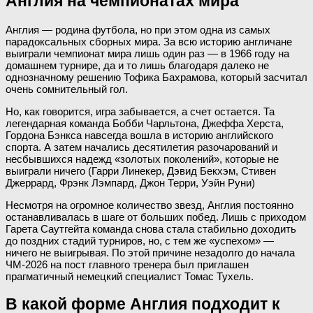
Англия на чемпионатах мира
Англия — родина футбола, но при этом одна из самых
парадоксальных сборных мира. За всю историю англичане
выиграли чемпионат мира лишь один раз — в 1966 году на
домашнем турнире, да и то лишь благодаря далеко не
однозначному решению Тофика Бахрамова, который засчитал
очень сомнительный гол.
Но, как говорится, игра забывается, а счет остается. Та
легендарная команда Бобби Чарльтона, Джеффа Херста,
Гордона Бэнкса навсегда вошла в историю английского
спорта. А затем начались десятилетия разочарований и
несбывшихся надежд «золотых поколений», которые не
выиграли ничего (Гарри Линекер, Дэвид Бекхэм, Стивен
Джеррард, Фрэнк Лэмпард, Джон Терри, Уэйн Руни)
Несмотря на огромное количество звезд, Англия постоянно
останавливалась в шаге от больших побед. Лишь с приходом
Гарета Саутгейта команда снова стала стабильно доходить
до поздних стадий турниров, но, с тем же «успехом» —
ничего не выигрывая. По этой причине незадолго до начала
ЧМ-2026 на пост главного тренера был приглашен
прагматичный немецкий специалист Томас Тухель.
В какой форме Англия подходит к