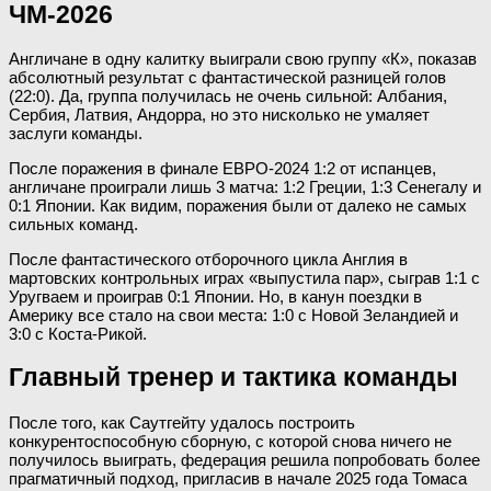
ЧМ-2026
Англичане в одну калитку выиграли свою группу «К», показав
абсолютный результат с фантастической разницей голов
(22:0). Да, группа получилась не очень сильной: Албания,
Сербия, Латвия, Андорра, но это нисколько не умаляет
заслуги команды.
После поражения в финале ЕВРО-2024 1:2 от испанцев,
англичане проиграли лишь 3 матча: 1:2 Греции, 1:3 Сенегалу и
0:1 Японии. Как видим, поражения были от далеко не самых
сильных команд.
После фантастического отборочного цикла Англия в
мартовских контрольных играх «выпустила пар», сыграв 1:1 с
Уругваем и проиграв 0:1 Японии. Но, в канун поездки в
Америку все стало на свои места: 1:0 с Новой Зеландией и
3:0 с Коста-Рикой.
Главный тренер и тактика команды
После того, как Саутгейту удалось построить
конкурентоспособную сборную, с которой снова ничего не
получилось выиграть, федерация решила попробовать более
прагматичный подход, пригласив в начале 2025 года Томаса