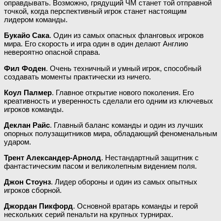
оправдывать. Возможно, грядущий ЧМ станет той отправной
точкой, когда перспективный игрок станет настоящим
лидером команды.
Букайо Сака
. Один из самых опасных фланговых игроков
мира. Его скорость и игра один в один делают Англию
невероятно опасной справа.
Фил Фоден
. Очень техничный и умный игрок, способный
создавать моменты практически из ничего.
Коул Палмер
. Главное открытие нового поколения. Его
креативность и уверенность сделали его одним из ключевых
игроков команды.
Деклан Райс
. Главный баланс команды и один из лучших
опорных полузащитников мира, обладающий феноменальным
ударом.
Трент Александер-Арнолд
. Нестандартный защитник с
фантастическим пасом и великолепным видением поля.
Джон Стоунз
. Лидер обороны и один из самых опытных
игроков сборной.
Джордан Пикфорд
. Основной вратарь команды и герой
нескольких серий пенальти на крупных турнирах.