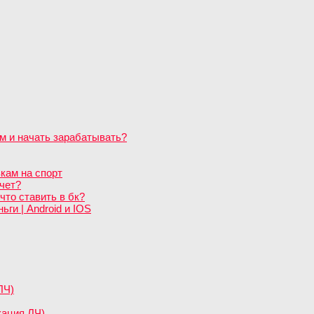
м и начать зарабатывать?
кам на спорт
чет?
что ставить в бк?
ги | Android и IOS
ЛЧ)
кация ЛЧ)