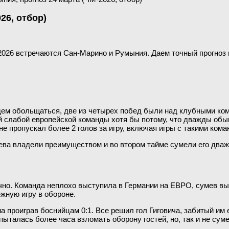
26, отбор)
-2026 встречаются Сан-Марино и Румыния. Даем точный прогноз н
удем обольщаться, две из четырех побед были над клубными ко
 слабой европейской команды хотя бы потому, что дважды обыгра
е пропускал более 2 голов за игру, включая игры с такими коман
яева владели преимуществом и во втором тайме сумели его два
но. Команда неплохо выступила в Германии на ЕВРО, сумев вы
жную игру в обороне.
 проиграв боснийцам 0:1. Все решил гол Гиговича, забитый им е
ыталась более часа взломать оборону гостей, но, так и не суме