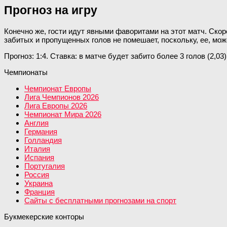
Прогноз на игру
Конечно же, гости идут явными фаворитами на этот матч. Ско
забитых и пропущенных голов не помешает, поскольку, ее, мож
Прогноз: 1:4. Ставка: в матче будет забито более 3 голов (2,03)
Чемпионаты
Чемпионат Европы
Лига Чемпионов 2026
Лига Европы 2026
Чемпионат Мира 2026
Англия
Германия
Голландия
Италия
Испания
Португалия
Россия
Украина
Франция
Сайты с бесплатными прогнозами на спорт
Букмекерские конторы