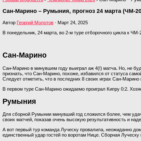
Сан-Марино – Румыния, прогноз 24 марта (ЧМ-20
Автор
Георгий Молотов
·
Март 24, 2025
В понедельник, 24 марта, во 2-м туре отборочного цикла к ЧМ
Сан-Марино
Сан-Марино в минувшем году выиграл аж 4(!) матча. Но, не б
признать, что Сан-Марино, похоже, избавился от статуса самой
Следует отметить, что в последних 8 своих играх Сан-Марино н
В первом туре Сан-Марино ожидаемо проиграл Кипру 0:2. Хоз
Румыния
Для сборной Румынии минувший год сложился более, чем удач
своих матчей, показав очень высокую результативность и наде
А вот первый тур команда Луческу провалила, неожиданно дома
единственный удар гостей по воротам Нице. Сборная Луческу п