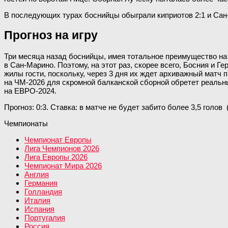
В последующих турах боснийцы обыграли киприотов 2:1 и Сан-
Прогноз на игру
Три месяца назад боснийцы, имея тотальное преимущество на с
в Сан-Марино. Поэтому, на этот раз, скорее всего, Босния и Г
жилы гости, поскольку, через 3 дня их ждет архиважный матч 
на ЧМ-2026 для скромной балканской сборной обретет реальны
на ЕВРО-2024.
Прогноз: 0:3. Ставка: в матче не будет забито более 3,5 голов (
Чемпионаты
Чемпионат Европы
Лига Чемпионов 2026
Лига Европы 2026
Чемпионат Мира 2026
Англия
Германия
Голландия
Италия
Испания
Португалия
Россия