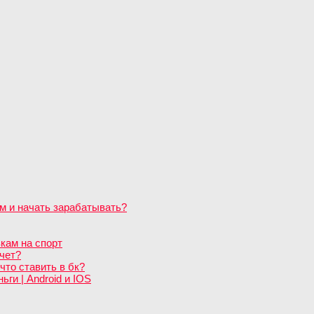
м и начать зарабатывать?
кам на спорт
чет?
что ставить в бк?
ги | Android и IOS