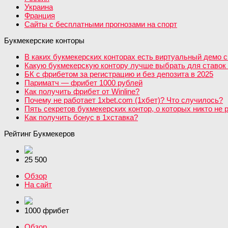
Украина
Франция
Сайты с бесплатными прогнозами на спорт
Букмекерские конторы
В каких букмекерских конторах есть виртуальный демо с
Какую букмекерскую контору лучше выбрать для ставок 
БК с фрибетом за регистрацию и без депозита в 2025
Париматч — фрибет 1000 рублей
Как получить фрибет от Winline?
Почему не работает 1xbet.com (1хбет)? Что случилось?
Пять секретов букмекерских контор, о которых никто не 
Как получить бонус в 1хставка?
Рейтинг Букмекеров
25 500
Обзор
На сайт
1000 фрибет
Обзор