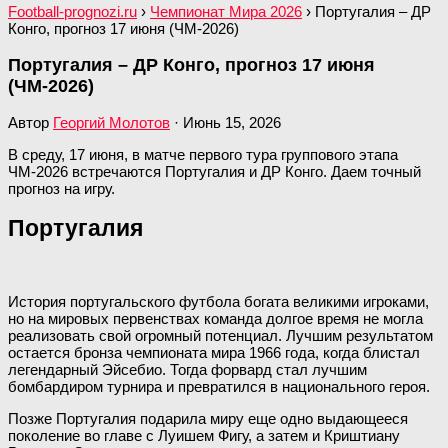
Football-prognozi.ru
›
Чемпионат Мира 2026
›
Португалия – ДР
Конго, прогноз 17 июня (ЧМ-2026)
Португалия – ДР Конго, прогноз 17 июня
(ЧМ-2026)
Автор
Георгий Молотов
·
Июнь 15, 2026
В среду, 17 июня, в матче первого тура группового этапа
ЧМ-2026 встречаются Португалия и ДР Конго. Даем точный
прогноз на игру.
Португалия
История португальского футбола богата великими игроками,
но на мировых первенствах команда долгое время не могла
реализовать свой огромный потенциал. Лучшим результатом
остается бронза чемпионата мира 1966 года, когда блистал
легендарный Эйсебио. Тогда форвард стал лучшим
бомбардиром турнира и превратился в национального героя.
Позже Португалия подарила миру еще одно выдающееся
поколение во главе с Луишем Фигу, а затем и Криштиану