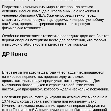
Подготовка к чемпионату мира также прошла весьма
успешно. Весной команда сыграла вничью с Мексикой и
уверенно обыграла США. Уже непосредственно перед
стартом турнира португальцы одержали непростую победу
над Чили, продемонстрировав характер и хорошую
физическую готовность.
Особенно впечатляет статистика последних двух лет. За этот
период сборная потерпела всего два поражения, что говорит
о высокой стабильности и качестве игры команды.
ДР Конго
Впервые за пятьдесят два года «Леопарды» возвращаются
на мировое первенство, прервав одну из самых
продолжительных пауз среди участников мундиаля. Для
миллионов болельщиков в стране это событие стало
настоящим праздником, которого ждали несколько поколений.
Последний раз конголезцы играли на чемпионате мира еще в
1974 году, когда страна выступала под названием Заир.
Именно та команда вошла в историю как первая сборная из
стран Тропической Африки, сумевшая пробиться на мировой