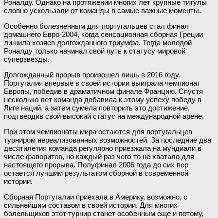
Роналду. Однако на протяжении многих лет крупные титулы
словно ускользали от команды в самые важные моменты.
Особенно болезненным для португальцев стал финал
домашнего Евро-2004, когда сенсационная сборная Греции
лишила хозяев долгожданного триумфа. Тогда молодой
Роналду только начинал свой путь к статусу мировой
суперзвезды.
Долгожданный прорыв произошел лишь в 2016 году.
Португалия впервые в своей истории выиграла чемпионат
Европы, победив в драматичном финале Францию. Спустя
несколько лет команда добавила к этому успеху победу в
Лиге наций, а затем сумела повторить это достижение,
подтвердив свой высокий статус на международной арене.
При этом чемпионаты мира остаются для португальцев
турниром нереализованных возможностей. За последние два
десятилетия команда регулярно приезжала на мундиали в
числе фаворитов, но каждый раз чего-то не хватало для
настоящего прорыва. Полуфинал 2006 года до сих пор
остается лучшим результатом сборной в современной
истории.
Сборная Португалии приехала в Америку, возможно, с
сильнейшим составом в своей истории. Для многих
болельщиков этот турнир станет особенным еще и потому,