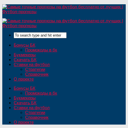
Бонусы БК
Промокоды в бк
Букмекеры
Скачать БК
Ставки на футбол
Стратегии
Справочник
О проекте
Бонусы БК
Промокоды в бк
Букмекеры
Скачать БК
Ставки на футбол
Стратегии
Справочник
О проекте