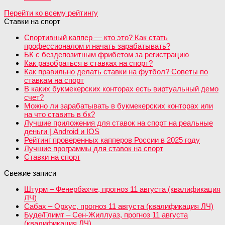
Перейти ко всему рейтингу
Ставки на спорт
Спортивный каппер — кто это? Как стать
профессионалом и начать зарабатывать?
БК с бездепозитным фрибетом за регистрацию
Как разобраться в ставках на спорт?
Как правильно делать ставки на футбол? Советы по
ставкам на спорт
В каких букмекерских конторах есть виртуальный демо
счет?
Можно ли зарабатывать в букмекерских конторах или
на что ставить в бк?
Лучшие приложения для ставок на спорт на реальные
деньги | Android и IOS
Рейтинг проверенных капперов России в 2025 году
Лучшие программы для ставок на спорт
Ставки на спорт
Свежие записи
Штурм – Фенербахче, прогноз 11 августа (квалификация
ЛЧ)
Сабах – Орхус, прогноз 11 августа (квалификация ЛЧ)
Буде/Глимт – Сен-Жиллуаз, прогноз 11 августа
(квалификация ЛЧ)