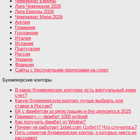
Чемпионат Европы
Лига Чемпионов 2026
Лига Европы 2026
Чемпионат Мира 2026
Англия
Германия
Голландия
Италия
Испания
Португалия
Россия
Украина
Франция
Сайты с бесплатными прогнозами на спорт
Букмекерские конторы
В каких букмекерских конторах есть виртуальный демо
счет?
Какую букмекерскую контору лучше выбрать для
ставок в России?
БК с фрибетом за регистрацию и без депозита в 2025
Париматч — фрибет 1000 рублей
Как получить фрибет от Winline?
Почему не работает 1xbet.com (1хбет)? Что случилось?
Пять секретов букмекерских контор, о которых никто не
расскажет