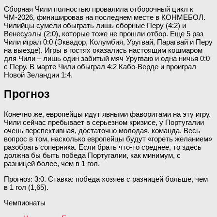
Сборная Чили полностью провалила отборочный цикл к
ЧМ-2026, финишировав на последнем месте в КОНМЕБОЛ.
Чилийцы сумели обыграть лишь сборные Перу (4:2) и
Венесуэлы (2:0), которые тоже не прошли отбор. Еще 5 раз
Чили играл 0:0 (Эквадор, Колумбия, Уругвай, Парагвай и Перу
на выезде). Игры в гостях оказались настоящим кошмаром
для Чили – лишь один забитый мяч Уругваю и одна ничья 0:0
с Перу. В марте Чили обыграл 4:2 Кабо-Верде и проиграл
Новой Зеландии 1:4.
Прогноз
Конечно же, европейцы идут явными фаворитами на эту игру.
Чили сейчас пребывает в серьезном кризисе, у Португалии
очень перспективная, достаточно молодая, команда. Весь
вопрос в том, насколько европейцы будут «гореть желанием»
разобрать соперника. Если брать что-то среднее, то здесь
должна бы быть победа Португалии, как минимум, с
разницей более, чем в 1 гол.
Прогноз: 3:0. Ставка: победа хозяев с разницей больше, чем
в 1 гол (1,65).
Чемпионаты