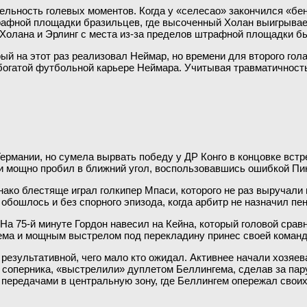
тельность голевых моментов. Когда у «селесао» закончился «бе
ной площадки бразильцев, где высоченный Холан выигрывает «в
Холана и Эрлинг с места из-за пределов штрафной площадки бье
й на этот раз реализовал Неймар, но времени для второго гола
богатой футбольной карьере Неймара. Учитывая травматичность 
ермании, но сумела вырвать победу у ДР Конго в концовке встр
и мощно пробил в ближний угол, воспользовавшись ошибкой Пи
ко блестяще играл голкипер Мпаси, которого не раз выручали и
 обошлось и без спорного эпизода, когда арбитр не назначил пе
а 75-й минуте Гордон навесил на Кейна, который головой сравн
ема и мощным выстрелом под перекладину принес своей команд
 результативной, чего мало кто ожидал. Активнее начали хозяе
 соперника, «выстрелили» дуплетом Беллингема, сделав за пару
передачами в центральную зону, где Беллингем опережал своих 