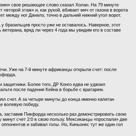
нзин» свое решающее слово сказал Холан. На 79 минуте
торой этаж» и, как рукой, вбивает мяч от газона в ворота
т между ног Данило, точно в дальний нижний угол ворот.
 у бразильцев просто уже не оставалось. Наверное, этот
ветерана, вряд ли через 4 года мы увидим его в составе
ечи. Уже на 7-й минуте африканцы открыли счет: после
кфорда.
 защитники. Более того, ДР Конго едва не удвоил
нальти после падения Кейна в борьбе с вратарем.
ял счет. А за четыре минуты до конца именно капитан
е волевую победу.
ва, заставив Пикфорда несколько раз демонстрировать свою
 минут счет 2:0 в свою пользу. Мексиканцы «проспали» две
оппонентов и забивал голы. Но, Киньонес тут же один гол