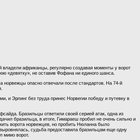
й владели африканцы, регулярно создавая моменты у ворот
юю «девятку», не оставив Фофана ни единого шанса.
а норвежцы опасно отвечали после стандартов. На 74-й
.
и, и Эрлинг без труда принес Норвегии победу и путевку в
офсайда. Бразильцы ответили своей серией атак, одна из
ачил бразильца, в итоге, Гимараеш пробил не очень сильно и
южить ворота норвежцев, но пробить Нюланна было
а выровнялась, судьба предоставила бразильцам еще одну
л мимо ворот.