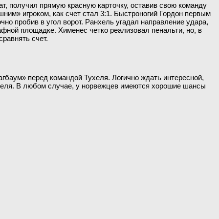
кат, получил прямую красную карточку, оставив свою команду
шним» игроком, как счет стал 3:1. Быстроногий Гордон первым
очно пробив в угол ворот. Ранхель угадал направление удара,
афной площадке. Хименес четко реализовал пенальти, но, в
сравнять счет.
лагбаум» перед командой Тухеля. Логично ждать интересной,
дителя. В любом случае, у норвежцев имеются хорошие шансы