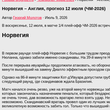
Норвегия – Англия, прогноз 12 июля (ЧМ-2026)
Автор
Георгий Молотов
·
Июль 9, 2026
В воскресенье, 12 июля, в матче 1/4 плей-офф ЧМ-2026 встреч
Норвегия
В первом раунде плей-офф Норвегия с большим трудом преодо
Нюланна, однако забили именно скандинавы. На 39-й минуте Н
После перерыва ивуарийцы продолжили атаковать, но оборона
минуте вышедший на замену Диалло эффектным проходом сравн
Однако на 86-й минуте защитники Кот-д’Ивуара допустили груб
следующий раунд, где скандинавов ждала Бразилия.
Матч начался очень резво, уже на второй минуте норвежцы заб
которых закончилась назначением пенальти, который бездарно
не очень точно, дав возможность вратарю легко взять удар. 
невозможно. Скандинавский вратарь провел один из лучших ма
великолепную возможность забить гол. Только что вышедший н