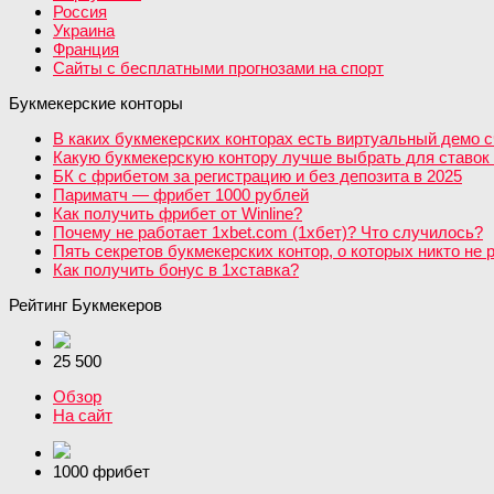
Россия
Украина
Франция
Сайты с бесплатными прогнозами на спорт
Букмекерские конторы
В каких букмекерских конторах есть виртуальный демо с
Какую букмекерскую контору лучше выбрать для ставок 
БК с фрибетом за регистрацию и без депозита в 2025
Париматч — фрибет 1000 рублей
Как получить фрибет от Winline?
Почему не работает 1xbet.com (1хбет)? Что случилось?
Пять секретов букмекерских контор, о которых никто не 
Как получить бонус в 1хставка?
Рейтинг Букмекеров
25 500
Обзор
На сайт
1000 фрибет