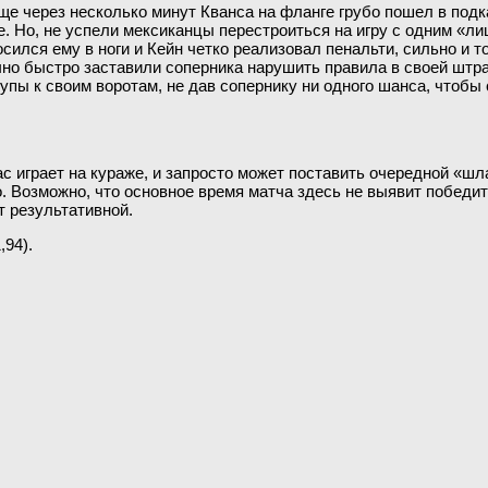
еще через несколько минут Кванса на фланге грубо пошел в под
. Но, не успели мексиканцы перестроиться на игру с одним «ли
сился ему в ноги и Кейн четко реализовал пенальти, сильно и т
очно быстро заставили соперника нарушить правила в своей штр
пы к своим воротам, не дав сопернику ни одного шанса, чтобы 
ас играет на кураже, и запросто может поставить очередной «ш
дно. Возможно, что основное время матча здесь не выявит побе
т результативной.
,94).