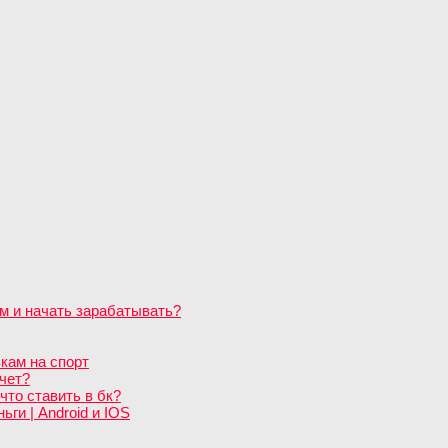
м и начать зарабатывать?
кам на спорт
чет?
что ставить в бк?
ги | Android и IOS