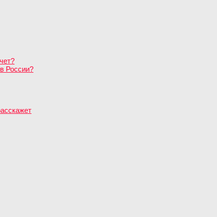
чет?
в России?
расскажет