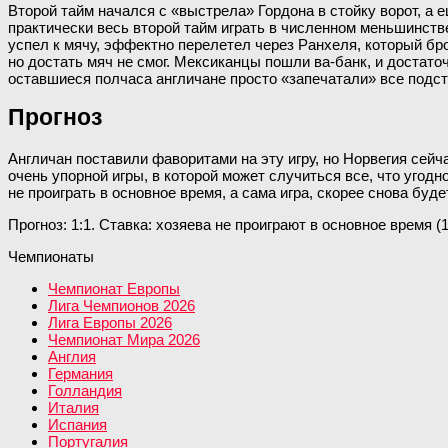
Второй тайм начался с «выстрела» Гордона в стойку ворот, а 
практически весь второй тайм играть в численном меньшинстве
успел к мячу, эффектно перелетел через Ранхеля, который бро
но достать мяч не смог. Мексиканцы пошли ва-банк, и достат
оставшиеся полчаса англичане просто «запечатали» все подсту
Прогноз
Англичан поставили фаворитами на эту игру, но Норвегия сейч
очень упорной игры, в которой может случиться все, что уго
не проиграть в основное время, а сама игра, скорее снова буде
Прогноз: 1:1. Ставка: хозяева не проиграют в основное время (1
Чемпионаты
Чемпионат Европы
Лига Чемпионов 2026
Лига Европы 2026
Чемпионат Мира 2026
Англия
Германия
Голландия
Италия
Испания
Португалия