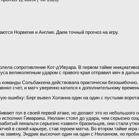
аются Норвегия и Англия. Даем точный прогноз на игру.
лела сопротивление Кот-д’Ивуара. В первом тайме инициативо
уса великолепным ударом с правого края отправил мяч в дальн
 команды Сольбаккена действовала практически безошибочно, 
ял счет, и матч уверенно катился к дополнительному времени
ую ошибку: Берг вывел Холанна один на один с пустыми воротам
ивают гол в своей первой атаке, но делают это из небольшого 
 исполнил Гимараеш. Нюланн стоял до удара, чем серьезно озад
Незабитый пенальти серьезно «завел» бразильцев, они стали ут
тчей в своей карьере, став героем матча. Во втором тайме игр
а замену, Эндрик выскочил один на один с Нюланном, но проби