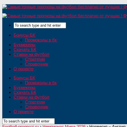
Бонусы БК
Промокоды в бк
Букмекеры
Скачать БК
Ставки на футбол
Стратегии
Справочник
О проекте
Бонусы БК
Промокоды в бк
Букмекеры
Скачать БК
Ставки на футбол
Стратегии
Справочник
О проекте
Football-prognozi.ru
›
Чемпионат Мира 2026
›
Норвегия – Англия,