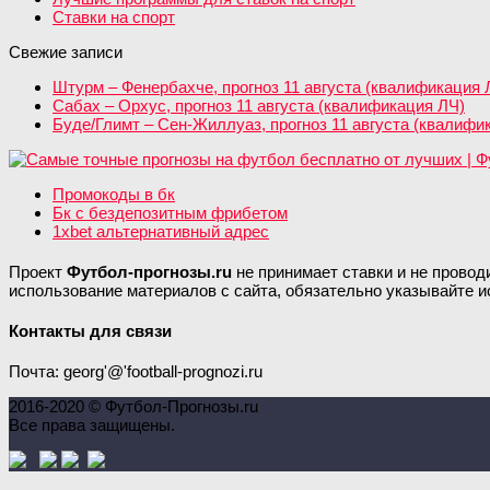
Ставки на спорт
Свежие записи
Штурм – Фенербахче, прогноз 11 августа (квалификация 
Сабах – Орхус, прогноз 11 августа (квалификация ЛЧ)
Буде/Глимт – Сен-Жиллуаз, прогноз 11 августа (квалифи
Промокоды в бк
Бк с бездепозитным фрибетом
1xbet альтернативный адрес
Проект
Футбол-прогнозы.ru
не принимает ставки и не провод
использование материалов с сайта, обязательно указывайте и
Контакты для связи
Почта: georg'@'football-prognozi.ru
2016-2020 © Футбол-Прогнозы.ru
Все права защищены.