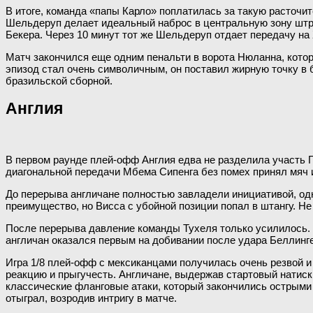
В итоге, команда «папы Карло» поплатилась за такую расточи
Шельдеруп делает идеальный наброс в центральную зону штраф
Бекера. Через 10 минут тот же Шельдеруп отдает передачу на 
Матч закончился еще одним пенальти в ворота Нюланна, которы
эпизод стал очень символичным, он поставил жирную точку в 
бразильской сборной.
Англия
В первом раунде плей-офф Англия едва не разделила участь Г
диагональной передачи Мбема Сипенга без помех принял мяч 
До перерыва англичане полностью завладели инициативой, одна
преимущество, но Висса с убойной позиции попал в штангу. Не
После перерыва давление команды Тухеля только усилилось. Н
англичан оказался первым на добивании после удара Беллинг
Игра 1/8 плей-офф с мексиканцами получилась очень резвой и
реакцию и прыгучесть. Англичане, выдержав стартовый натиск
классические фланговые атаки, который закончились острыми 
отыграл, возродив интригу в матче.