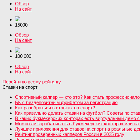
Обзор
На сайт
15000
Обзор
На сайт
100 000
Обзор
На сайт
Перейти ко всему рейтингу
Ставки на спорт
Спортивный каппер — кто это? Как стать профессионало
БК с бездепозитным фрибетом за регистрацию
Как разобраться в ставках на спорт?
Как правильно делать ставки на футбол? Советы по став
В каких букмекерских конторах есть виртуальный демо с
Можно ли зарабатывать в букмекерских конторах или на 
Лучшие приложения для ставок на спорт на реальные день
Рейтинг проверенных капперов России в 2025 году
Лучшие программы для ставок на спорт