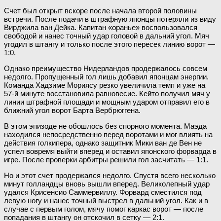
Счет был открыт вскоре после начала второй половины
встречи. После подачи в штрафную японцы потеряли из виду
Вирджила ван Дейка. Капитан «оранье» воспользовался
свободой и нанес точный удар головой в дальний угол. Мяч
угодил в штангу и только после этого пересек линию ворот —
1:0.
Однако преимущество Нидерландов продержалось совсем
недолго. Пропущенный гол лишь добавил японцам энергии.
Команда Хадзиме Мориясу резко увеличила темп и уже на
57-й минуте восстановила равновесие. Кейто получил мяч у
линии штрафной площади и мощным ударом отправил его в
ближний угол ворот Барта Вербрюггена.
В этом эпизоде не обошлось без спорного момента. Маэда
находился непосредственно перед воротами и мог влиять на
действия голкипера, однако защитник Мики ван де Вен не
успел вовремя выйти вперед и оставил японского форварда в
игре. После проверки арбитры решили гол засчитать — 1:1.
Но и этот счет продержался недолго. Спустя всего несколько
минут голландцы вновь вышли вперед. Великолепный удар
удался Крисенсио Саммервиллу. Форвард сместился под
левую ногу и нанес точный выстрел в дальний угол. Как и в
случае с первым голом, мячу помог каркас ворот — после
попадания в штангу он отскочил в сетку — 2:1.