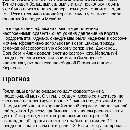
Тунис пошел большими силами в атаку, поскольку, терять
уже было нечего и перед перерывом сумел отквитать один
гол. Рекик технично головой срезал мяч в угол ворот после
фланговой передачи Межбри.
На второй тайм африканцы вышли решительно
настроенными сравнять счет, усилив давление на ворота
Нордфельдта. Однако, скандинавы были надежны в обороне
и очень эффективно использовали свои шансы, трижды
взломав обескровленную оборону соперника. Дьокереш,
Сванберг и Аяри довели счет до разгромного. Используй
шведы все свои моменты, они могли бы запросто
«переплюнуть» достижение сборной Германии в игре с
Кюрасао.
Прогноз
Голландцы вполне ожидаемо идут фаворитами на
предстоящий матч. С этим, в общем, можно согласиться, но
это вовсе не гарантирует оранье 3 очка в предстоящей игре.
Шведы пребывают в хорошей игровой форме и после крупной
победы над Тунисом, пребывают в отличном расположении
духа. Интересно, что в контрольных играх перед ЧМ
голландцы обыграли далеко не слабых норвежцев 2:1, а
шведы без шансов им проиграли 1:3. Если экстраполировать