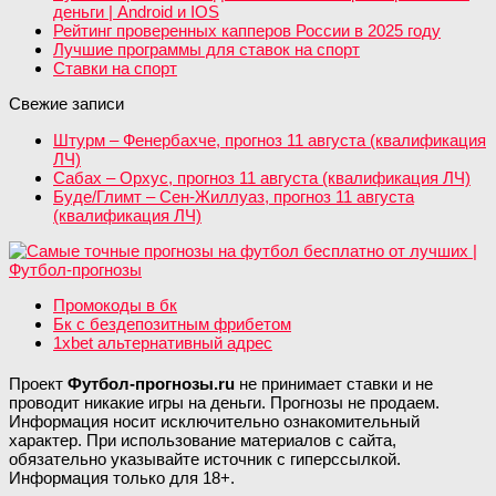
деньги | Android и IOS
Рейтинг проверенных капперов России в 2025 году
Лучшие программы для ставок на спорт
Ставки на спорт
Свежие записи
Штурм – Фенербахче, прогноз 11 августа (квалификация
ЛЧ)
Сабах – Орхус, прогноз 11 августа (квалификация ЛЧ)
Буде/Глимт – Сен-Жиллуаз, прогноз 11 августа
(квалификация ЛЧ)
Промокоды в бк
Бк с бездепозитным фрибетом
1xbet альтернативный адрес
Проект
Футбол-прогнозы.ru
не принимает ставки и не
проводит никакие игры на деньги. Прогнозы не продаем.
Информация носит исключительно ознакомительный
характер. При использование материалов с сайта,
обязательно указывайте источник с гиперссылкой.
Информация только для 18+.