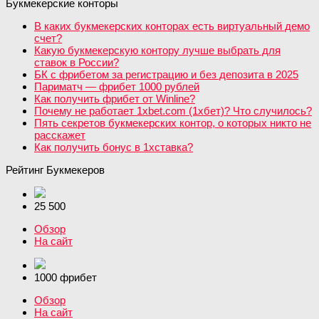
Букмекерские конторы
В каких букмекерских конторах есть виртуальный демо
счет?
Какую букмекерскую контору лучше выбрать для
ставок в России?
БК с фрибетом за регистрацию и без депозита в 2025
Париматч — фрибет 1000 рублей
Как получить фрибет от Winline?
Почему не работает 1xbet.com (1хбет)? Что случилось?
Пять секретов букмекерских контор, о которых никто не
расскажет
Как получить бонус в 1хставка?
Рейтинг Букмекеров
25 500
Обзор
На сайт
1000 фрибет
Обзор
На сайт