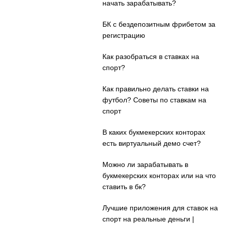
начать зарабатывать?
БК с бездепозитным фрибетом за
регистрацию
Как разобраться в ставках на
спорт?
Как правильно делать ставки на
футбол? Советы по ставкам на
спорт
В каких букмекерских конторах
есть виртуальный демо счет?
Можно ли зарабатывать в
букмекерских конторах или на что
ставить в бк?
Лучшие приложения для ставок на
спорт на реальные деньги |