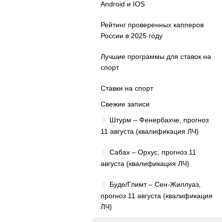
Android и IOS
Рейтинг проверенных капперов
России в 2025 году
Лучшие программы для ставок на
спорт
Ставки на спорт
Свежие записи
Штурм – Фенербахче, прогноз
11 августа (квалификация ЛЧ)
Сабах – Орхус, прогноз 11
августа (квалификация ЛЧ)
Буде/Глимт – Сен-Жиллуаз,
прогноз 11 августа (квалификация
ЛЧ)