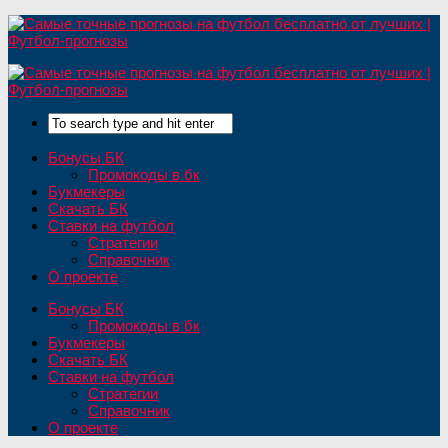
Бонусы БК
Промокоды в бк
Букмекеры
Скачать БК
Ставки на футбол
Стратегии
Справочник
О проекте
Бонусы БК
Промокоды в бк
Букмекеры
Скачать БК
Ставки на футбол
Стратегии
Справочник
О проекте