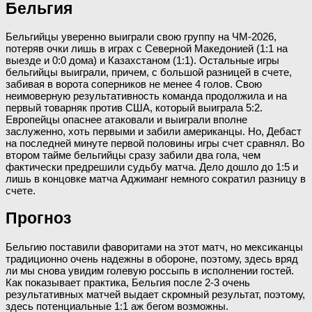
Бельгия
Бельгийцы уверенно выиграли свою группу на ЧМ-2026,
потеряв очки лишь в играх с Северной Македонией (1:1 на
выезде и 0:0 дома) и Казахстаном (1:1). Остальные игры
бельгийцы выиграли, причем, с большой разницей в счете,
забивая в ворота соперников не менее 4 голов. Свою
неимоверную результативность команда продолжила и на
первый товарняк против США, который выиграла 5:2.
Европейцы опаснее атаковали и выиграли вполне
заслуженно, хоть первыми и забили американцы. Но, Дебаст
на последней минуте первой половины игры счет сравнял. Во
втором тайме бельгийцы сразу забили два гола, чем
фактически предрешили судьбу матча. Дело дошло до 1:5 и
лишь в концовке матча Аджиманг немного сократил разницу в
счете.
Прогноз
Бельгию поставили фаворитами на этот матч, но мексиканцы
традиционно очень надежны в обороне, поэтому, здесь вряд
ли мы снова увидим голевую россыпь в исполнении гостей.
Как показывает практика, Бельгия после 2-3 очень
результативных матчей выдает скромный результат, поэтому,
здесь потенциальные 1:1 аж бегом возможны.