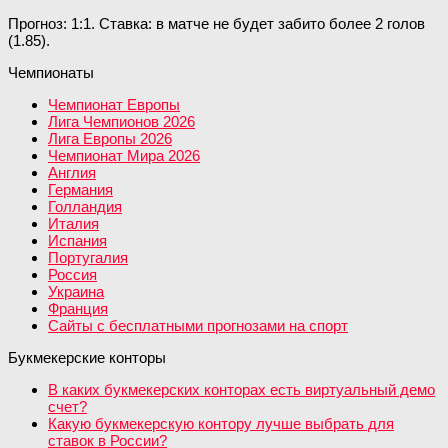
Прогноз: 1:1. Ставка: в матче не будет забито более 2 голов
(1.85).
Чемпионаты
Чемпионат Европы
Лига Чемпионов 2026
Лига Европы 2026
Чемпионат Мира 2026
Англия
Германия
Голландия
Италия
Испания
Португалия
Россия
Украина
Франция
Сайты с бесплатными прогнозами на спорт
Букмекерские конторы
В каких букмекерских конторах есть виртуальный демо
счет?
Какую букмекерскую контору лучше выбрать для
ставок в России?