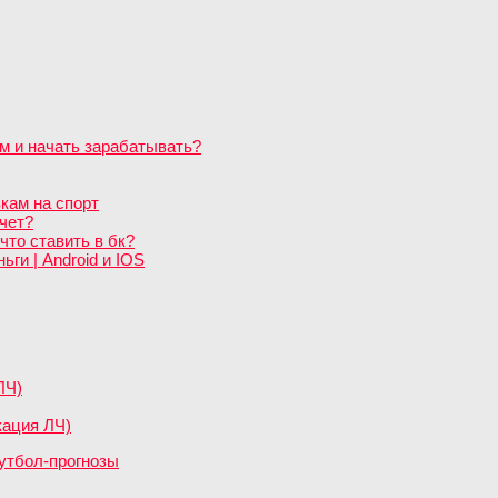
м и начать зарабатывать?
кам на спорт
чет?
что ставить в бк?
ги | Android и IOS
ЛЧ)
кация ЛЧ)