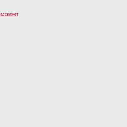
расскажет