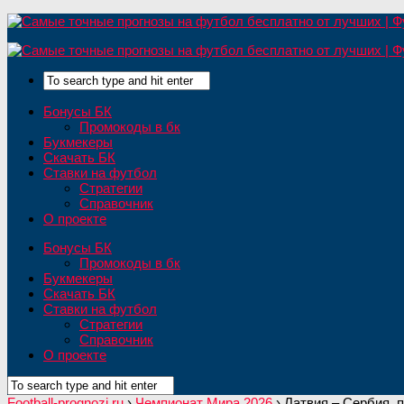
Бонусы БК
Промокоды в бк
Букмекеры
Скачать БК
Ставки на футбол
Стратегии
Справочник
О проекте
Бонусы БК
Промокоды в бк
Букмекеры
Скачать БК
Ставки на футбол
Стратегии
Справочник
О проекте
Football-prognozi.ru
›
Чемпионат Мира 2026
›
Латвия – Сербия, п