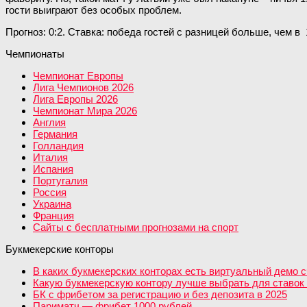
гости выиграют без особых проблем.
Прогноз: 0:2. Ставка: победа гостей с разницей больше, чем в 1
Чемпионаты
Чемпионат Европы
Лига Чемпионов 2026
Лига Европы 2026
Чемпионат Мира 2026
Англия
Германия
Голландия
Италия
Испания
Португалия
Россия
Украина
Франция
Сайты с бесплатными прогнозами на спорт
Букмекерские конторы
В каких букмекерских конторах есть виртуальный демо с
Какую букмекерскую контору лучше выбрать для ставок 
БК с фрибетом за регистрацию и без депозита в 2025
Париматч — фрибет 1000 рублей