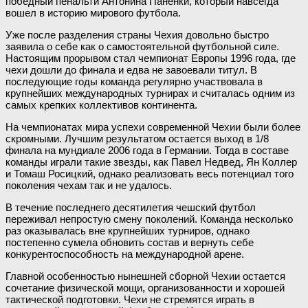
победный пенальти Антонина Паненки, который навсегда
вошел в историю мирового футбола.
Уже после разделения страны Чехия довольно быстро
заявила о себе как о самостоятельной футбольной силе.
Настоящим прорывом стал чемпионат Европы 1996 года, где
чехи дошли до финала и едва не завоевали титул. В
последующие годы команда регулярно участвовала в
крупнейших международных турнирах и считалась одним из
самых крепких коллективов континента.
На чемпионатах мира успехи современной Чехии были более
скромными. Лучшим результатом остается выход в 1/8
финала на мундиале 2006 года в Германии. Тогда в составе
команды играли такие звезды, как Павел Недвед, Ян Коллер
и Томаш Росицкий, однако реализовать весь потенциал того
поколения чехам так и не удалось.
В течение последнего десятилетия чешский футбол
переживал непростую смену поколений. Команда несколько
раз оказывалась вне крупнейших турниров, однако
постепенно сумела обновить состав и вернуть себе
конкурентоспособность на международной арене.
Главной особенностью нынешней сборной Чехии остается
сочетание физической мощи, организованности и хорошей
тактической подготовки. Чехи не стремятся играть в