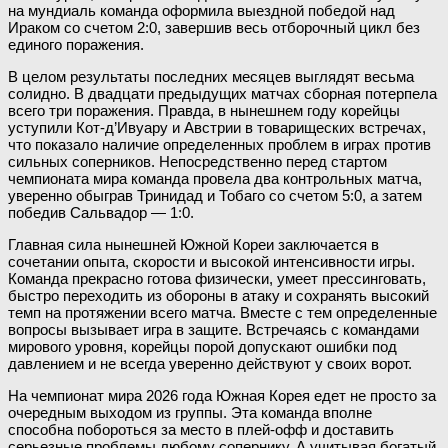
на мундиаль команда оформила выездной победой над
Ираком со счетом 2:0, завершив весь отборочный цикл без
единого поражения.
В целом результаты последних месяцев выглядят весьма
солидно. В двадцати предыдущих матчах сборная потерпела
всего три поражения. Правда, в нынешнем году корейцы
уступили Кот-д’Ивуару и Австрии в товарищеских встречах,
что показало наличие определенных проблем в играх против
сильных соперников. Непосредственно перед стартом
чемпионата мира команда провела два контрольных матча,
уверенно обыграв Тринидад и Тобаго со счетом 5:0, а затем
победив Сальвадор — 1:0.
Главная сила нынешней Южной Кореи заключается в
сочетании опыта, скорости и высокой интенсивности игры.
Команда прекрасно готова физически, умеет прессинговать,
быстро переходить из обороны в атаку и сохранять высокий
темп на протяжении всего матча. Вместе с тем определенные
вопросы вызывает игра в защите. Встречаясь с командами
мирового уровня, корейцы порой допускают ошибки под
давлением и не всегда уверенно действуют у своих ворот.
На чемпионат мира 2026 года Южная Корея едет не просто за
очередным выходом из группы. Эта команда вполне
способна побороться за место в плей-офф и доставить
серьезные проблемы любому сопернику. А учитывая богатый