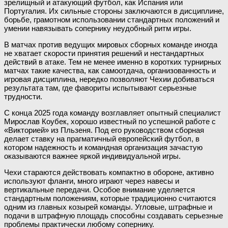
зрелищный и атакующий футбол, как Испания или
Португалия. Их сильные стороны заключаются в дисциплине,
борьбе, грамотном использовании стандартных положений и
умении навязывать сопернику неудобный ритм игры.
В матчах против ведущих мировых сборных команде иногда
не хватает скорости принятия решений и нестандартных
действий в атаке. Тем не менее именно в коротких турнирных
матчах такие качества, как самоотдача, организованность и
игровая дисциплина, нередко позволяют Чехии добиваться
результата там, где фавориты испытывают серьезные
трудности.
С конца 2025 года команду возглавляет опытный специалист
Мирослав Коубек, хорошо известный по успешной работе с
«Викторией» из Пльзеня. Под его руководством сборная
делает ставку на прагматичный европейский футбол, в
котором надежность и командная организация зачастую
оказываются важнее яркой индивидуальной игры.
Чехи стараются действовать компактно в обороне, активно
используют фланги, много играют через навесы и
вертикальные передачи. Особое внимание уделяется
стандартным положениям, которые традиционно считаются
одним из главных козырей команды. Угловые, штрафные и
подачи в штрафную площадь способны создавать серьезные
проблемы практически любому сопернику.