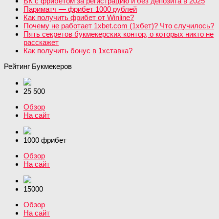
БК с фрибетом за регистрацию и без депозита в 2025
Париматч — фрибет 1000 рублей
Как получить фрибет от Winline?
Почему не работает 1xbet.com (1хбет)? Что случилось?
Пять секретов букмекерских контор, о которых никто не
расскажет
Как получить бонус в 1хставка?
Рейтинг Букмекеров
25 500
Обзор
На сайт
1000 фрибет
Обзор
На сайт
15000
Обзор
На сайт