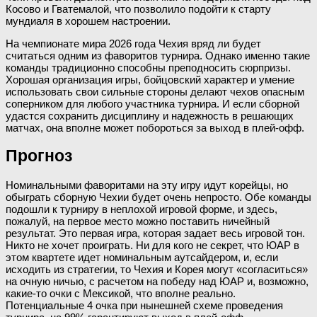
Косово и Гватемалой, что позволило подойти к старту
мундиаля в хорошем настроении.
На чемпионате мира 2026 года Чехия вряд ли будет
считаться одним из фаворитов турнира. Однако именно такие
команды традиционно способны преподносить сюрпризы.
Хорошая организация игры, бойцовский характер и умение
использовать свои сильные стороны делают чехов опасным
соперником для любого участника турнира. И если сборной
удастся сохранить дисциплину и надежность в решающих
матчах, она вполне может побороться за выход в плей-офф.
Прогноз
Номинальными фаворитами на эту игру идут корейцы, но
обыграть сборную Чехии будет очень непросто. Обе команды
подошли к турниру в неплохой игровой форме, и здесь,
пожалуй, на первое место можно поставить ничейный
результат. Это первая игра, которая задает весь игровой тон.
Никто не хочет проиграть. Ни для кого не секрет, что ЮАР в
этом квартете идет номинальным аутсайдером, и, если
исходить из стратегии, то Чехия и Корея могут «согласиться»
на очную ничью, с расчетом на победу над ЮАР и, возможно,
какие-то очки с Мексикой, что вполне реально.
Потенциальные 4 очка при нынешней схеме проведения