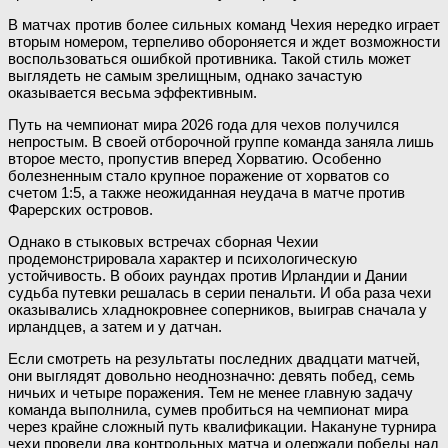
В матчах против более сильных команд Чехия нередко играет
вторым номером, терпеливо обороняется и ждет возможности
воспользоваться ошибкой противника. Такой стиль может
выглядеть не самым зрелищным, однако зачастую
оказывается весьма эффективным.
Путь на чемпионат мира 2026 года для чехов получился
непростым. В своей отборочной группе команда заняла лишь
второе место, пропустив вперед Хорватию. Особенно
болезненным стало крупное поражение от хорватов со
счетом 1:5, а также неожиданная неудача в матче против
Фарерских островов.
Однако в стыковых встречах сборная Чехии
продемонстрировала характер и психологическую
устойчивость. В обоих раундах против Ирландии и Дании
судьба путевки решалась в серии пенальти. И оба раза чехи
оказывались хладнокровнее соперников, выиграв сначала у
ирландцев, а затем и у датчан.
Если смотреть на результаты последних двадцати матчей,
они выглядят довольно неоднозначно: девять побед, семь
ничьих и четыре поражения. Тем не менее главную задачу
команда выполнила, сумев пробиться на чемпионат мира
через крайне сложный путь квалификации. Накануне турнира
чехи провели два контрольных матча и одержали победы над