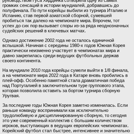
руководством Гуса Хиддинка сотворила одну из самых
громких сенсаций в истории мундиалей, добравшись до
полуфинала. По пути корейцы выбили из турнира Италию и
Испанию, став первой азиатской сборной, сумевшей
пробиться так далеко на чемпионате мира. Впрочем, тот
успех до сих пор вызывает споры из-за ряда неоднозначных
судейских решений в ключевых матчах.
Однако достижение 2002 года не осталось единичной
вспышкой. Начиная с середины 1980-х годов Южная Корея
практически неизменно участвует в чемпионатах мира и
давно закрепилась среди ведущих футбольных держав
своего континента.
На мундиале 2010 года корейцы сумели выйти в 1/8 финала,
а на чемпионате мира 2022 года в Катаре вновь пробились в
плей-офф. Особенно памятной стала драматичная победа
над Португалией в заключительном туре группового этапа,
которая позволила оставить за бортом турнира сборную
Уругвая.
За последние годы Южная Корея заметно изменилась. Если
раньше команду воспринимали как исключительно
трудолюбивую и дисциплинированную сборную, то сегодня
это уже современный коллектив с большим количеством
игроков, выступающих в ведущих европейских чемпионатах.
Корейский футбол стал быстрее, интенсивнее и значительно