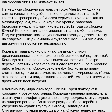
разнообразнее в тактическом плане.
Нынешнюю сборную возглавляет Хон Мен Бо — один из
самых известных футбольных специалистов страны. В
качестве тренера он добивался серьезных успехов как на
международном, так и на клубном уровне, завоевав
бронзовые медали Олимпийских игр 2012 года со сборной
Южной Кореи и выиграв чемпионат страны с «Ульсаном».
Под его руководством национальная команда делает ставку
на современный динамичный футбол с большим объемом
движения и высокой интенсивностью.
Корейцы традиционно отличаются дисциплиной,
организованностью и великолепной физической подготовкой.
Команда активно использует высокий прессинг, быстро
перемещает мяч через фланги и уделяет большое внимание
работе без мяча. Южнокорейские футболисты по праву
считаются одними из самых выносливых в мировом футболе,
что позволяет им поддерживать высокий темп практически на
протяжении всей встречи.
К чемпионату мира 2026 года Южная Корея подходит в
хорошем игровом состоянии. Команда уверенно преодолела
азиатскую квалификацию и вновь подтвердила статус одного
из лидеров региона. Во втором раунде отбора корейцы
уверенно выиграли группу с Китаем, Таиландом и
Сингапуром, потеряв всего два очка. Окончательно путевку