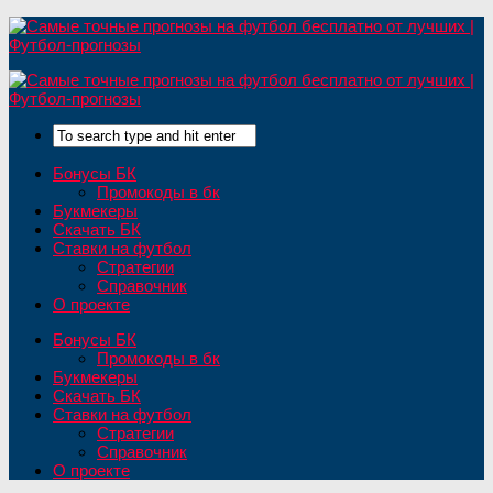
Бонусы БК
Промокоды в бк
Букмекеры
Скачать БК
Ставки на футбол
Стратегии
Справочник
О проекте
Бонусы БК
Промокоды в бк
Букмекеры
Скачать БК
Ставки на футбол
Стратегии
Справочник
О проекте