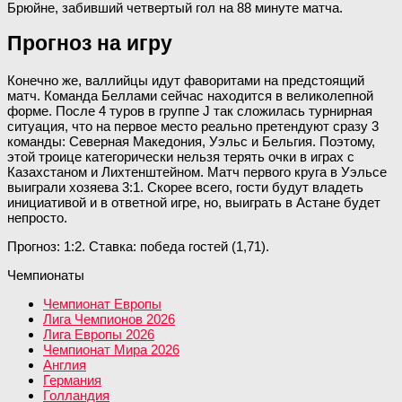
Брюйне, забивший четвертый гол на 88 минуте матча.
Прогноз на игру
Конечно же, валлийцы идут фаворитами на предстоящий
матч. Команда Беллами сейчас находится в великолепной
форме. После 4 туров в группе J так сложилась турнирная
ситуация, что на первое место реально претендуют сразу 3
команды: Северная Македония, Уэльс и Бельгия. Поэтому,
этой троице категорически нельзя терять очки в играх с
Казахстаном и Лихтенштейном. Матч первого круга в Уэльсе
выиграли хозяева 3:1. Скорее всего, гости будут владеть
инициативой и в ответной игре, но, выиграть в Астане будет
непросто.
Прогноз: 1:2. Ставка: победа гостей (1,71).
Чемпионаты
Чемпионат Европы
Лига Чемпионов 2026
Лига Европы 2026
Чемпионат Мира 2026
Англия
Германия
Голландия