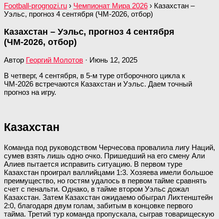
Football-prognozi.ru
›
Чемпионат Мира 2026
›
Казахстан –
Уэльс, прогноз 4 сентября (ЧМ-2026, отбор)
Казахстан – Уэльс, прогноз 4 сентября
(ЧМ-2026, отбор)
Автор
Георгий Молотов
·
Июнь 12, 2025
В четверг, 4 сентября, в 5-м туре отборочного цикла к
ЧМ-2026 встречаются Казахстан и Уэльс. Даем точный
прогноз на игру.
Казахстан
Команда под руководством Черчесова провалила лигу Наций,
сумев взять лишь одно очко. Пришедший на его смену Али
Алиев пытается исправить ситуацию. В первом туре
Казахстан проиграл валлийцами 1:3. Хозяева имели большое
преимущество, но гостям удалось в первом тайме сравнять
счет с пенальти. Однако, в тайме втором Уэльс дожал
Казахстан. Затем Казахстан ожидаемо обыграл Лихтенштейн
2:0, благодаря двум голам, забитым в концовке первого
тайма. Третий тур команда пропускала, сыграв товарищескую