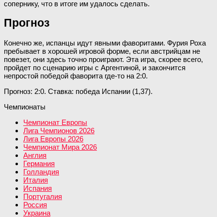
сопернику, что в итоге им удалось сделать.
Прогноз
Конечно же, испанцы идут явными фаворитами. Фурия Роха
пребывает в хорошей игровой форме, если австрийцам не
повезет, они здесь точно проиграют. Эта игра, скорее всего,
пройдет по сценарию игры с Аргентиной, и закончится
непростой победой фаворита где-то на 2:0.
Прогноз: 2:0. Ставка: победа Испании (1,37).
Чемпионаты
Чемпионат Европы
Лига Чемпионов 2026
Лига Европы 2026
Чемпионат Мира 2026
Англия
Германия
Голландия
Италия
Испания
Португалия
Россия
Украина