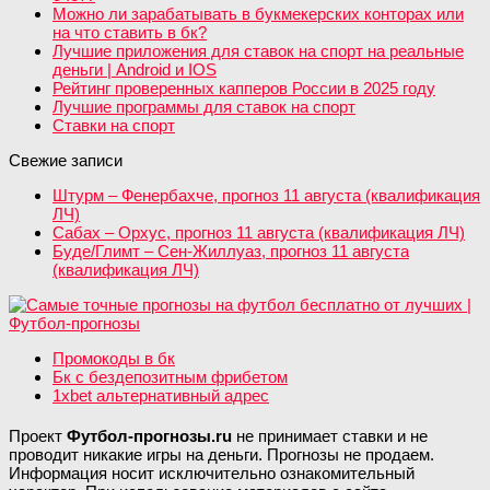
Можно ли зарабатывать в букмекерских конторах или
на что ставить в бк?
Лучшие приложения для ставок на спорт на реальные
деньги | Android и IOS
Рейтинг проверенных капперов России в 2025 году
Лучшие программы для ставок на спорт
Ставки на спорт
Свежие записи
Штурм – Фенербахче, прогноз 11 августа (квалификация
ЛЧ)
Сабах – Орхус, прогноз 11 августа (квалификация ЛЧ)
Буде/Глимт – Сен-Жиллуаз, прогноз 11 августа
(квалификация ЛЧ)
Промокоды в бк
Бк с бездепозитным фрибетом
1xbet альтернативный адрес
Проект
Футбол-прогнозы.ru
не принимает ставки и не
проводит никакие игры на деньги. Прогнозы не продаем.
Информация носит исключительно ознакомительный