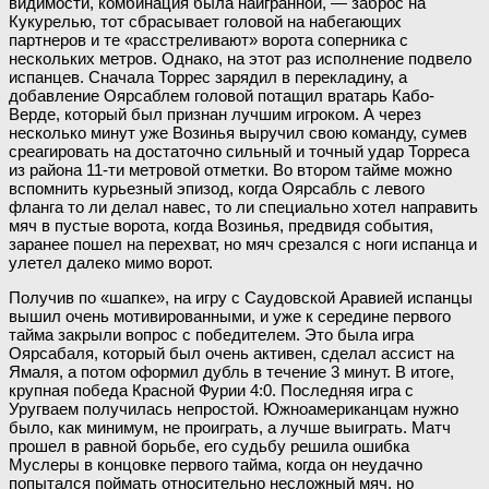
видимости, комбинация была наигранной, — заброс на
Кукурелью, тот сбрасывает головой на набегающих
партнеров и те «расстреливают» ворота соперника с
нескольких метров. Однако, на этот раз исполнение подвело
испанцев. Сначала Торрес зарядил в перекладину, а
добавление Оярсаблем головой потащил вратарь Кабо-
Верде, который был признан лучшим игроком. А через
несколько минут уже Возинья выручил свою команду, сумев
среагировать на достаточно сильный и точный удар Торреса
из района 11-ти метровой отметки. Во втором тайме можно
вспомнить курьезный эпизод, когда Оярсабль с левого
фланга то ли делал навес, то ли специально хотел направить
мяч в пустые ворота, когда Возинья, предвидя события,
заранее пошел на перехват, но мяч срезался с ноги испанца и
улетел далеко мимо ворот.
Получив по «шапке», на игру с Саудовской Аравией испанцы
вышил очень мотивированными, и уже к середине первого
тайма закрыли вопрос с победителем. Это была игра
Оярсабаля, который был очень активен, сделал ассист на
Ямаля, а потом оформил дубль в течение 3 минут. В итоге,
крупная победа Красной Фурии 4:0. Последняя игра с
Уругваем получилась непростой. Южноамериканцам нужно
было, как минимум, не проиграть, а лучше выиграть. Матч
прошел в равной борьбе, его судьбу решила ошибка
Муслеры в концовке первого тайма, когда он неудачно
попытался поймать относительно несложный мяч, но