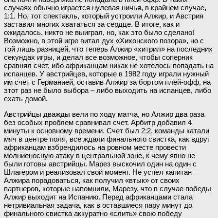
случаях обычно играется нулевая ничья, в крайнем случае,
1:1. Но, тот спектакль, который устроили Алжир, и Австрия
заставил многих хвататься за сердце. В итоге, как и
ожидалось, никто не выиграл, но, как это было сделано!
Возможно, в этой игре витал дух «Хихонского позора», но с
той лишь разницей, что теперь Алжир «хитрил» на последних
секундах игры, и делал все возможное, чтобы соперник
сравнял счет, ибо африканцам никак не хотелось попадать на
испанцев. У австрийцев, которые в 1982 году играли нужный
им счет с Германией, оставив Алжир за бортом плей-офф, на
этот раз не было выбора – либо выходить на испанцев, либо
ехать домой.
Австрийцы дважды вели по ходу матча, но Алжир два раза
без особых проблем сравнивал счет. Арбитр добавил 4
минуты к основному времени. Счет был 2:2, команды катали
мяч в центре поля, все ждали финального свистка, как вдруг
африканцам взбрендилось на ровном месте провести
молниеносную атаку в центральной зоне, к чему явно не
были готовы австрийцы. Марез выскочил один на один с
Шлагером и реализовал свой момент. Не успел капитан
Алжира порадоваться, как получил «втык» от своих
партнеров, которые напомнили, Марезу, что в случае победы
Алжир выходит на Испанию. Перед африканцами стала
нетривиальная задача, как в оставшиеся пару минут до
финального свистка аккуратно «слить» свою победу