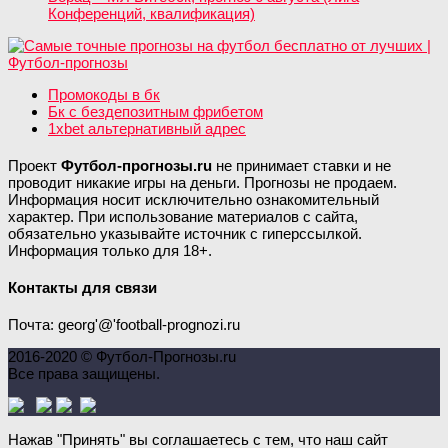
Конференций, квалификация)
Промокоды в бк
Бк с бездепозитным фрибетом
1xbet альтернативный адрес
Проект
Футбол-прогнозы.ru
не принимает ставки и не
проводит никакие игры на деньги. Прогнозы не продаем.
Информация носит исключительно ознакомительный
характер. При использование материалов с сайта,
обязательно указывайте источник с гиперссылкой.
Информация только для 18+.
Контакты для связи
Почта: georg'@'football-prognozi.ru
2016-2020 © Футбол-Прогнозы.ru
Все права защищены.
Нажав "Принять" вы соглашаетесь с тем, что наш сайт