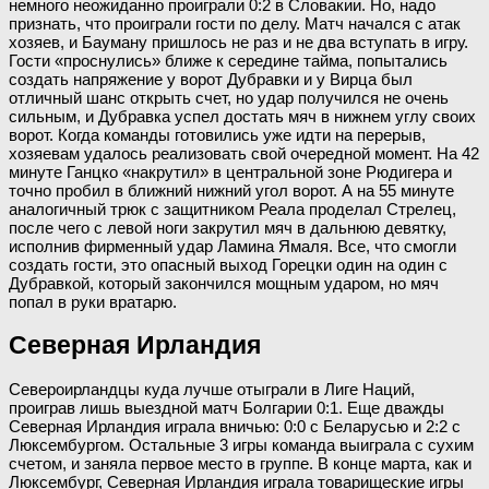
немного неожиданно проиграли 0:2 в Словакии. Но, надо
признать, что проиграли гости по делу. Матч начался с атак
хозяев, и Бауману пришлось не раз и не два вступать в игру.
Гости «проснулись» ближе к середине тайма, попытались
создать напряжение у ворот Дубравки и у Вирца был
отличный шанс открыть счет, но удар получился не очень
сильным, и Дубравка успел достать мяч в нижнем углу своих
ворот. Когда команды готовились уже идти на перерыв,
хозяевам удалось реализовать свой очередной момент. На 42
минуте Ганцко «накрутил» в центральной зоне Рюдигера и
точно пробил в ближний нижний угол ворот. А на 55 минуте
аналогичный трюк с защитником Реала проделал Стрелец,
после чего с левой ноги закрутил мяч в дальнюю девятку,
исполнив фирменный удар Ламина Ямаля. Все, что смогли
создать гости, это опасный выход Горецки один на один с
Дубравкой, который закончился мощным ударом, но мяч
попал в руки вратарю.
Северная Ирландия
Североирландцы куда лучше отыграли в Лиге Наций,
проиграв лишь выездной матч Болгарии 0:1. Еще дважды
Северная Ирландия играла вничью: 0:0 с Беларусью и 2:2 с
Люксембургом. Остальные 3 игры команда выиграла с сухим
счетом, и заняла первое место в группе. В конце марта, как и
Люксембург, Северная Ирландия играла товарищеские игры