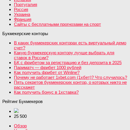
Португалия
Россия
Украина
Франция
Сайты с бесплатными прогнозами на спорт
Букмекерские конторы
В каких букмекерских конторах есть виртуальный демо
счет?
Какую букмекерскую контору лучше выбрать для
ставок в России?
БК с фрибетом за регистрацию и без депозита в 2025
Париматч — фрибет 1000 рублей
Как получить фрибет от Winline?
Почему не работает 1xbet.com (1хбет)? Что случилось?
Пять секретов букмекерских контор, о которых никто не
расскажет
Как получить бонус в 1хставка?
Рейтинг Букмекеров
25 500
Обзор