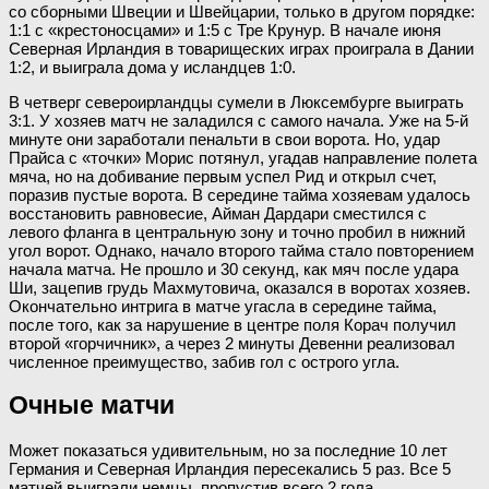
со сборными Швеции и Швейцарии, только в другом порядке:
1:1 с «крестоносцами» и 1:5 с Тре Крунур. В начале июня
Северная Ирландия в товарищеских играх проиграла в Дании
1:2, и выиграла дома у исландцев 1:0.
В четверг североирландцы сумели в Люксембурге выиграть
3:1. У хозяев матч не заладился с самого начала. Уже на 5-й
минуте они заработали пенальти в свои ворота. Но, удар
Прайса с «точки» Морис потянул, угадав направление полета
мяча, но на добивание первым успел Рид и открыл счет,
поразив пустые ворота. В середине тайма хозяевам удалось
восстановить равновесие, Айман Дардари сместился с
левого фланга в центральную зону и точно пробил в нижний
угол ворот. Однако, начало второго тайма стало повторением
начала матча. Не прошло и 30 секунд, как мяч после удара
Ши, зацепив грудь Махмутовича, оказался в воротах хозяев.
Окончательно интрига в матче угасла в середине тайма,
после того, как за нарушение в центре поля Корач получил
второй «горчичник», а через 2 минуты Девенни реализовал
численное преимущество, забив гол с острого угла.
Очные матчи
Может показаться удивительным, но за последние 10 лет
Германия и Северная Ирландия пересекались 5 раз. Все 5
матчей выиграли немцы, пропустив всего 2 гола.