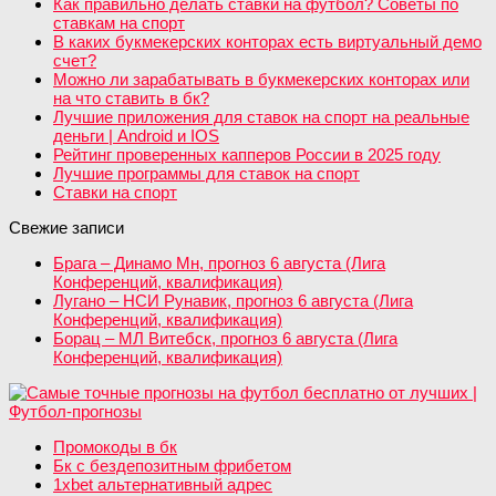
Как правильно делать ставки на футбол? Советы по
ставкам на спорт
В каких букмекерских конторах есть виртуальный демо
счет?
Можно ли зарабатывать в букмекерских конторах или
на что ставить в бк?
Лучшие приложения для ставок на спорт на реальные
деньги | Android и IOS
Рейтинг проверенных капперов России в 2025 году
Лучшие программы для ставок на спорт
Ставки на спорт
Свежие записи
Брага – Динамо Мн, прогноз 6 августа (Лига
Конференций, квалификация)
Лугано – НСИ Рунавик, прогноз 6 августа (Лига
Конференций, квалификация)
Борац – МЛ Витебск, прогноз 6 августа (Лига
Конференций, квалификация)
Промокоды в бк
Бк с бездепозитным фрибетом
1xbet альтернативный адрес