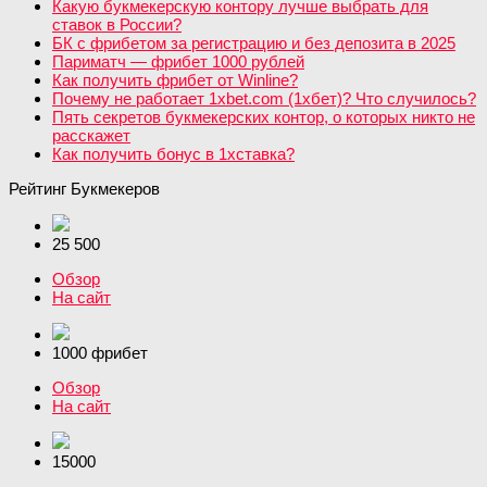
Какую букмекерскую контору лучше выбрать для
ставок в России?
БК с фрибетом за регистрацию и без депозита в 2025
Париматч — фрибет 1000 рублей
Как получить фрибет от Winline?
Почему не работает 1xbet.com (1хбет)? Что случилось?
Пять секретов букмекерских контор, о которых никто не
расскажет
Как получить бонус в 1хставка?
Рейтинг Букмекеров
25 500
Обзор
На сайт
1000 фрибет
Обзор
На сайт
15000