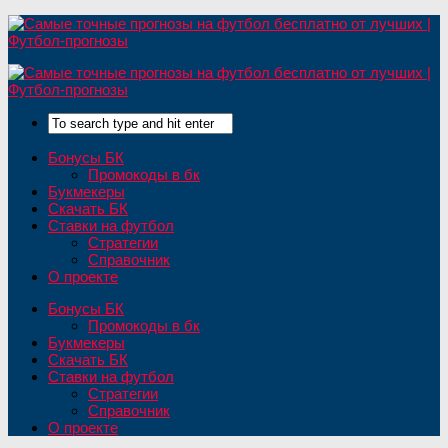
Бонусы БК
Промокоды в бк
Букмекеры
Скачать БК
Ставки на футбол
Стратегии
Справочник
О проекте
Бонусы БК
Промокоды в бк
Букмекеры
Скачать БК
Ставки на футбол
Стратегии
Справочник
О проекте