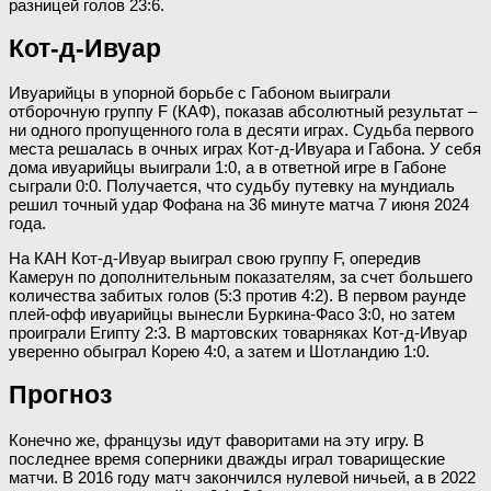
разницей голов 23:6.
Кот-д-Ивуар
Ивуарийцы в упорной борьбе с Габоном выиграли
отборочную группу F (КАФ), показав абсолютный результат –
ни одного пропущенного гола в десяти играх. Судьба первого
места решалась в очных играх Кот-д-Ивуара и Габона. У себя
дома ивуарийцы выиграли 1:0, а в ответной игре в Габоне
сыграли 0:0. Получается, что судьбу путевку на мундиаль
решил точный удар Фофана на 36 минуте матча 7 июня 2024
года.
На КАН Кот-д-Ивуар выиграл свою группу F, опередив
Камерун по дополнительным показателям, за счет большего
количества забитых голов (5:3 против 4:2). В первом раунде
плей-офф ивуарийцы вынесли Буркина-Фасо 3:0, но затем
проиграли Египту 2:3. В мартовских товарняках Кот-д-Ивуар
уверенно обыграл Корею 4:0, а затем и Шотландию 1:0.
Прогноз
Конечно же, французы идут фаворитами на эту игру. В
последнее время соперники дважды играл товарищеские
матчи. В 2016 году матч закончился нулевой ничьей, а в 2022