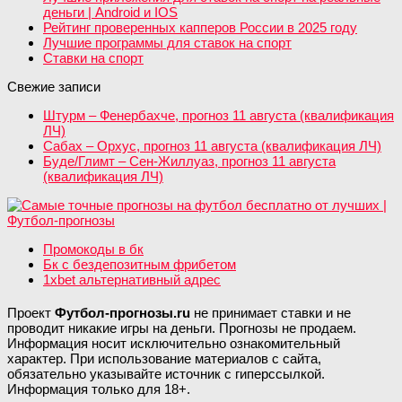
деньги | Android и IOS
Рейтинг проверенных капперов России в 2025 году
Лучшие программы для ставок на спорт
Ставки на спорт
Свежие записи
Штурм – Фенербахче, прогноз 11 августа (квалификация
ЛЧ)
Сабах – Орхус, прогноз 11 августа (квалификация ЛЧ)
Буде/Глимт – Сен-Жиллуаз, прогноз 11 августа
(квалификация ЛЧ)
Промокоды в бк
Бк с бездепозитным фрибетом
1xbet альтернативный адрес
Проект
Футбол-прогнозы.ru
не принимает ставки и не
проводит никакие игры на деньги. Прогнозы не продаем.
Информация носит исключительно ознакомительный
характер. При использование материалов с сайта,
обязательно указывайте источник с гиперссылкой.
Информация только для 18+.