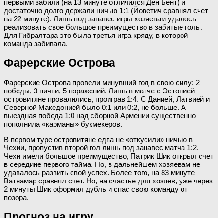
первыми забили (на 13 минуте отличился Ден Бент) и
достаточно долго держали ничью 1:1 (Йоветич сравнял счет
на 22 минуте). Лишь под занавес игры хозяевам удалось
реализовать свое большое преимущество в забитые голы.
Для Гибралтара это была третья игра кряду, в которой
команда забивала.
Фарерские Острова
Фарерские Острова провели минувший год в свою силу: 2
победы, 3 ничьи, 5 поражений. Лишь в матче с Эстонией
островитяне провалились, проиграв 1:4. С Данией, Латвией и
Северной Македонией было 0:1 или 0:2, не больше. А
выездная победа 1:0 над сборной Армении существенно
пополнила «карманы» букмекеров.
В первом туре островитяне едва не «откусили» ничью в
Чехии, пропустив второй гол лишь под занавес матча 1:2.
Чехи имели большое преимущество, Патрик Шик открыл счет
в середине первого тайма. Но, в дальнейшем хозяевам не
удавалось развить свой успех. Более того, на 83 минуте
Ватнамар сравнял счет. Но, на счастье для хозяев, уже через
2 минуты Шик оформил дубль и спас свою команду от
позора.
Прогноз на игру