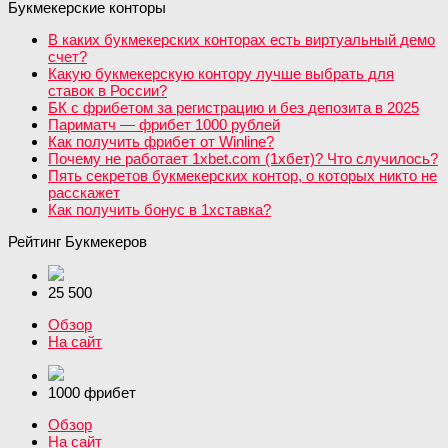
Букмекерские конторы
В каких букмекерских конторах есть виртуальный демо
счет?
Какую букмекерскую контору лучше выбрать для
ставок в России?
БК с фрибетом за регистрацию и без депозита в 2025
Париматч — фрибет 1000 рублей
Как получить фрибет от Winline?
Почему не работает 1xbet.com (1хбет)? Что случилось?
Пять секретов букмекерских контор, о которых никто не
расскажет
Как получить бонус в 1хставка?
Рейтинг Букмекеров
25 500
Обзор
На сайт
1000 фрибет
Обзор
На сайт