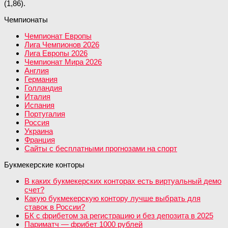
(1,86).
Чемпионаты
Чемпионат Европы
Лига Чемпионов 2026
Лига Европы 2026
Чемпионат Мира 2026
Англия
Германия
Голландия
Италия
Испания
Португалия
Россия
Украина
Франция
Сайты с бесплатными прогнозами на спорт
Букмекерские конторы
В каких букмекерских конторах есть виртуальный демо
счет?
Какую букмекерскую контору лучше выбрать для
ставок в России?
БК с фрибетом за регистрацию и без депозита в 2025
Париматч — фрибет 1000 рублей