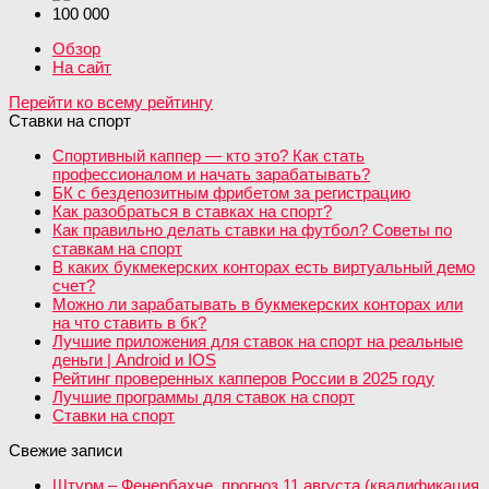
100 000
Обзор
На сайт
Перейти ко всему рейтингу
Ставки на спорт
Спортивный каппер — кто это? Как стать
профессионалом и начать зарабатывать?
БК с бездепозитным фрибетом за регистрацию
Как разобраться в ставках на спорт?
Как правильно делать ставки на футбол? Советы по
ставкам на спорт
В каких букмекерских конторах есть виртуальный демо
счет?
Можно ли зарабатывать в букмекерских конторах или
на что ставить в бк?
Лучшие приложения для ставок на спорт на реальные
деньги | Android и IOS
Рейтинг проверенных капперов России в 2025 году
Лучшие программы для ставок на спорт
Ставки на спорт
Свежие записи
Штурм – Фенербахче, прогноз 11 августа (квалификация