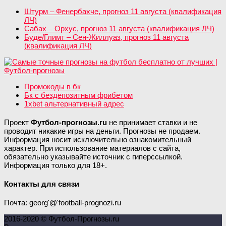
Штурм – Фенербахче, прогноз 11 августа (квалификация
ЛЧ)
Сабах – Орхус, прогноз 11 августа (квалификация ЛЧ)
Буде/Глимт – Сен-Жиллуаз, прогноз 11 августа
(квалификация ЛЧ)
Промокоды в бк
Бк с бездепозитным фрибетом
1xbet альтернативный адрес
Проект
Футбол-прогнозы.ru
не принимает ставки и не
проводит никакие игры на деньги. Прогнозы не продаем.
Информация носит исключительно ознакомительный
характер. При использование материалов с сайта,
обязательно указывайте источник с гиперссылкой.
Информация только для 18+.
Контакты для связи
Почта: georg'@'football-prognozi.ru
2016-2020 © Футбол-Прогнозы.ru