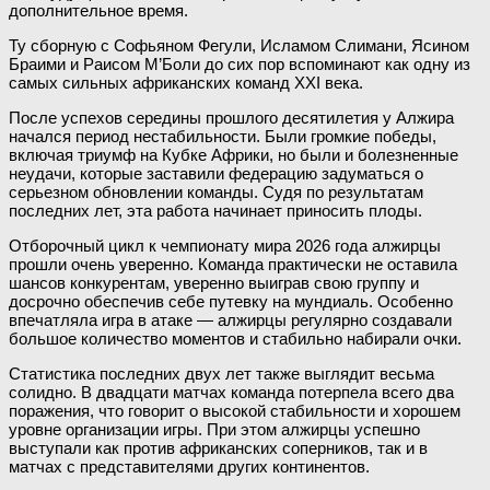
дополнительное время.
Ту сборную с Софьяном Фегули, Исламом Слимани, Ясином
Браими и Раисом М’Боли до сих пор вспоминают как одну из
самых сильных африканских команд XXI века.
После успехов середины прошлого десятилетия у Алжира
начался период нестабильности. Были громкие победы,
включая триумф на Кубке Африки, но были и болезненные
неудачи, которые заставили федерацию задуматься о
серьезном обновлении команды. Судя по результатам
последних лет, эта работа начинает приносить плоды.
Отборочный цикл к чемпионату мира 2026 года алжирцы
прошли очень уверенно. Команда практически не оставила
шансов конкурентам, уверенно выиграв свою группу и
досрочно обеспечив себе путевку на мундиаль. Особенно
впечатляла игра в атаке — алжирцы регулярно создавали
большое количество моментов и стабильно набирали очки.
Статистика последних двух лет также выглядит весьма
солидно. В двадцати матчах команда потерпела всего два
поражения, что говорит о высокой стабильности и хорошем
уровне организации игры. При этом алжирцы успешно
выступали как против африканских соперников, так и в
матчах с представителями других континентов.