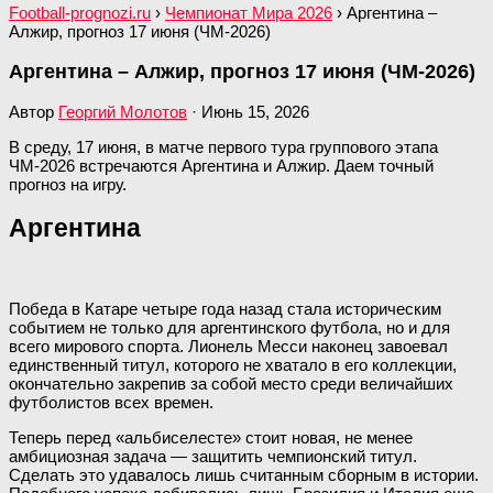
Football-prognozi.ru
›
Чемпионат Мира 2026
›
Аргентина –
Алжир, прогноз 17 июня (ЧМ-2026)
Аргентина – Алжир, прогноз 17 июня (ЧМ-2026)
Автор
Георгий Молотов
·
Июнь 15, 2026
В среду, 17 июня, в матче первого тура группового этапа
ЧМ-2026 встречаются Аргентина и Алжир. Даем точный
прогноз на игру.
Аргентина
Победа в Катаре четыре года назад стала историческим
событием не только для аргентинского футбола, но и для
всего мирового спорта. Лионель Месси наконец завоевал
единственный титул, которого не хватало в его коллекции,
окончательно закрепив за собой место среди величайших
футболистов всех времен.
Теперь перед «альбиселесте» стоит новая, не менее
амбициозная задача — защитить чемпионский титул.
Сделать это удавалось лишь считанным сборным в истории.