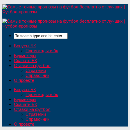
Бонусы БК
Промокоды в бк
Букмекеры
Скачать БК
Ставки на футбол
Стратегии
Справочник
О проекте
Бонусы БК
Промокоды в бк
Букмекеры
Скачать БК
Ставки на футбол
Стратегии
Справочник
О проекте