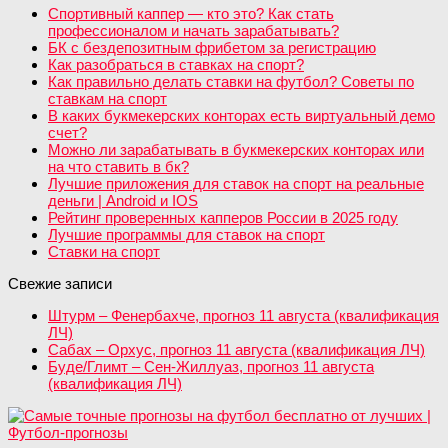
Спортивный каппер — кто это? Как стать
профессионалом и начать зарабатывать?
БК с бездепозитным фрибетом за регистрацию
Как разобраться в ставках на спорт?
Как правильно делать ставки на футбол? Советы по
ставкам на спорт
В каких букмекерских конторах есть виртуальный демо
счет?
Можно ли зарабатывать в букмекерских конторах или
на что ставить в бк?
Лучшие приложения для ставок на спорт на реальные
деньги | Android и IOS
Рейтинг проверенных капперов России в 2025 году
Лучшие программы для ставок на спорт
Ставки на спорт
Свежие записи
Штурм – Фенербахче, прогноз 11 августа (квалификация
ЛЧ)
Сабах – Орхус, прогноз 11 августа (квалификация ЛЧ)
Буде/Глимт – Сен-Жиллуаз, прогноз 11 августа
(квалификация ЛЧ)