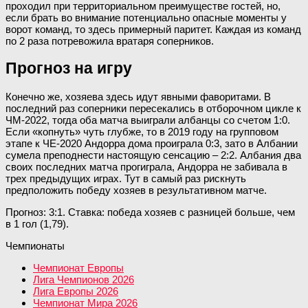
проходил при территориальном преимуществе гостей, но,
если брать во внимание потенциально опасные моменты у
ворот команд, то здесь примерный паритет. Каждая из команд
по 2 раза потревожила вратаря соперников.
Прогноз на игру
Конечно же, хозяева здесь идут явными фаворитами. В
последний раз соперники пересекались в отборочном цикле к
ЧМ-2022, тогда оба матча выиграли албанцы со счетом 1:0.
Если «копнуть» чуть глубже, то в 2019 году на групповом
этапе к ЧЕ-2020 Андорра дома проиграла 0:3, зато в Албании
сумела преподнести настоящую сенсацию – 2:2. Албания два
своих последних матча прогиграла, Андорра не забивала в
трех предыдущих играх. Тут в самый раз рискнуть
предположить победу хозяев в результативном матче.
Прогноз: 3:1. Ставка: победа хозяев с разницей больше, чем
в 1 гол (1,79).
Чемпионаты
Чемпионат Европы
Лига Чемпионов 2026
Лига Европы 2026
Чемпионат Мира 2026