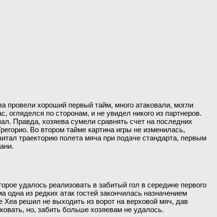
а провели хороший первый тайм, много атаковали, могли
, огляделся по сторонам, и не увидел никого из партнеров.
пал. Правда, хозяева сумели сравнять счет на последних
Грегорио. Во втором тайме картина игры не изменилась,
считал траекторию полета мяча при подаче стандарта, первым
ани.
орое удалось реализовать в забитый гол в середине первого
ма одна из редких атак гостей закончилась назначением
е Хеа решил не выходить из ворот на верховой мяч, дав
овать, но, забить больше хозяевам не удалось.