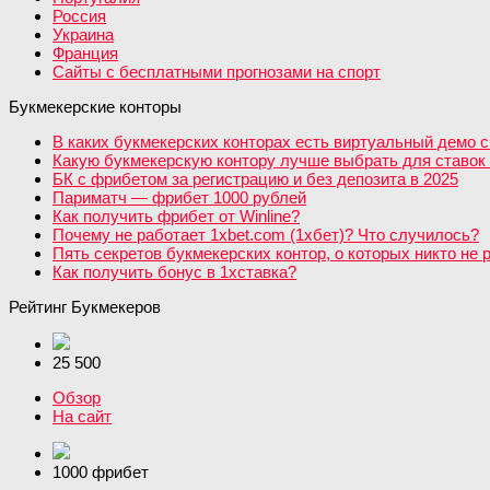
Россия
Украина
Франция
Сайты с бесплатными прогнозами на спорт
Букмекерские конторы
В каких букмекерских конторах есть виртуальный демо с
Какую букмекерскую контору лучше выбрать для ставок 
БК с фрибетом за регистрацию и без депозита в 2025
Париматч — фрибет 1000 рублей
Как получить фрибет от Winline?
Почему не работает 1xbet.com (1хбет)? Что случилось?
Пять секретов букмекерских контор, о которых никто не 
Как получить бонус в 1хставка?
Рейтинг Букмекеров
25 500
Обзор
На сайт
1000 фрибет