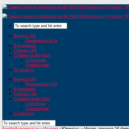
Бонусы БК
Промокоды в бк
Букмекеры
Скачать БК
Ставки на футбол
Стратегии
Справочник
О проекте
Бонусы БК
Промокоды в бк
Букмекеры
Скачать БК
Ставки на футбол
Стратегии
Справочник
О проекте
Football-prognozi.ru
›
Италия
›
Ювентус – Интер, прогноз 16 февр