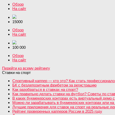
Обзор
На сайт
15000
Обзор
На сайт
100 000
Обзор
На сайт
Перейти ко всему рейтингу
Ставки на спорт
Спортивный каппер — кто это? Как стать профессионало
БК с бездепозитным фрибетом за регистрацию
Как разобраться в ставках на спорт?
Как правильно делать ставки на футбол? Советы по став
В каких букмекерских конторах есть виртуальный демо с
Можно ли зарабатывать в букмекерских конторах или на 
Лучшие приложения для ставок на спорт на реальные день
Рейтинг проверенных капперов России в 2025 году