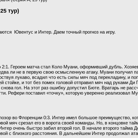
25 тур)
чаются Ювентус и Интер. Даем точный прогноз на игру.
2:1. Героем матча стал Коло Муани, оформивший дубль. Хозяев
едва ли не в первую свою осмысленную атаку. Муани получил пас
ствуя лукаво, всадил что есть силы мяч под перекладину, и по
й стойке, и тот без помех головой отправил мяч над руками Ди 
 снова гол. На этот раз ошибку допустил Бюте. Вратарь не рас
атти. Рефери поставил «точку», которую уверенно реализовал Му
позор во Флоренции 0:3. Интер имел большое преимущество, кот
вой мяч срезал его в ворота своей команды. Но, в концовке тай
нтер очень быстро забил второй гол. В начале второго тайма Д
вой с близкого расстояния. В дальнейшем Интер продолжал атак