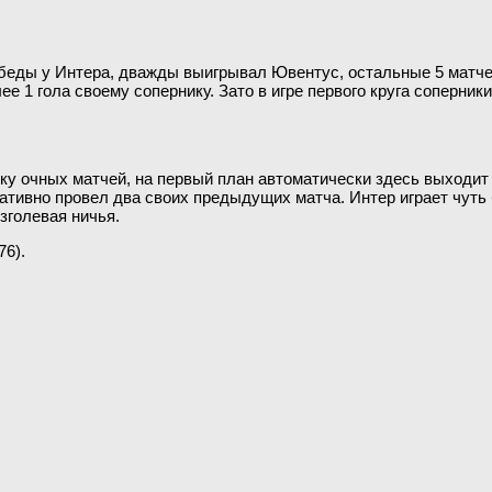
победы у Интера, дважды выигрывал Ювентус, остальные 5 матч
ее 1 гола своему сопернику. Зато в игре первого круга соперник
тику очных матчей, на первый план автоматически здесь выходи
ьтативно провел два своих предыдущих матча. Интер играет чуть
езголевая ничья.
76).