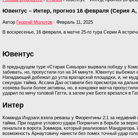
Ювентус – Интер, прогноз 16 февраля (Серия А, 
Автор
Георгий Молотов
·
Февраль 11, 2025
В воскресенье, 16 февраля, в матче 25-го тура Серии А встре
Ювентус
В предыдущем туре «Старая Синьора» вырвала победу у Комо 
забивать, но, пропустили гол на 34 минуте. Ювентус выбежал 
Нападающий добежал до угла вратарской площадки, и, не мудр
секундах тайма. Ассана Дао оставили без присмотра на дальне
хозяева были более активны, но, в концовке матча пропустили
ударил по мячу головой Гатти, а затем уже Бюте врезался в Г
Интер
Команда Индзаги взяла реванш у Фиорентины 2:1 за недавний 
тайма. При подаче углового удара Погранчич в борьбе за верхо
пенальти в ворота Зоммера, который реализовал Мандрагора. И
возможность Арнаутовичу нанести без помех точный удар голо