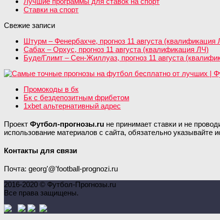
Лучшие программы для ставок на спорт
Ставки на спорт
Свежие записи
Штурм – Фенербахче, прогноз 11 августа (квалификация 
Сабах – Орхус, прогноз 11 августа (квалификация ЛЧ)
Буде/Глимт – Сен-Жиллуаз, прогноз 11 августа (квалифи
Промокоды в бк
Бк с бездепозитным фрибетом
1xbet альтернативный адрес
Проект
Футбол-прогнозы.ru
не принимает ставки и не провод
использование материалов с сайта, обязательно указывайте и
Контакты для связи
Почта: georg'@'football-prognozi.ru
2016-2020 © Футбол-Прогнозы.ru
Все права защищены.