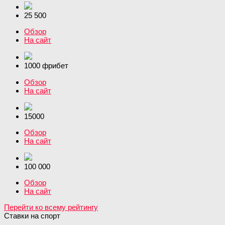
25 500
Обзор
На сайт
1000 фрибет
Обзор
На сайт
15000
Обзор
На сайт
100 000
Обзор
На сайт
Перейти ко всему рейтингу
Ставки на спорт