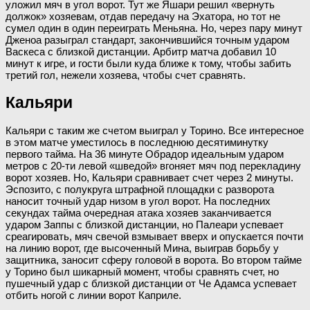
уложил мяч в угол ворот. Тут же Яшари решил «вернуть
должок» хозяевам, отдав передачу на Эхатора, но тот не
сумел один в один переиграть Меньяна. Но, через пару минут
Дженоа разыграл стандарт, закончившийся точным ударом
Васкеса с близкой дистанции. Арбитр матча добавил 10
минут к игре, и гости были куда ближе к тому, чтобы забить
третий гол, нежели хозяева, чтобы счет сравнять.
Кальяри
Кальяри с таким же счетом выиграл у Торино. Все интересное
в этом матче уместилось в последнюю десятиминутку
первого тайма. На 36 минуте Обрадор идеальным ударом
метров с 20-ти левой «шведой» вгоняет мяч под перекладину
ворот хозяев. Но, Кальяри сравнивает счет через 2 минуты.
Эспозито, с полукруга штрафной площадки с разворота
наносит точный удар низом в угол ворот. На последних
секундах тайма очередная атака хозяев заканчивается
ударом Заппы с близкой дистанции, но Палеари успевает
среагировать, мяч свечой взмывает вверх и опускается почти
на линию ворот, где высоченный Мина, выиграв борьбу у
защитника, заносит сферу головой в ворота. Во втором тайме
у Торино был шикарный момент, чтобы сравнять счет, но
пушечный удар с близкой дистанции от Че Адамса успевает
отбить ногой с линии ворот Каприле.