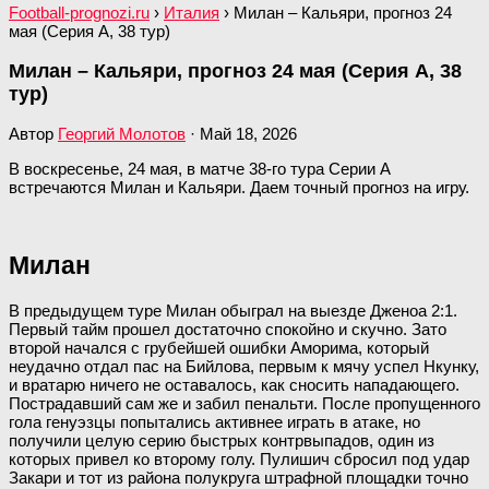
Football-prognozi.ru
›
Италия
›
Милан – Кальяри, прогноз 24
мая (Серия А, 38 тур)
Милан – Кальяри, прогноз 24 мая (Серия А, 38
тур)
Автор
Георгий Молотов
·
Май 18, 2026
В воскресенье, 24 мая, в матче 38-го тура Серии А
встречаются Милан и Кальяри. Даем точный прогноз на игру.
Милан
В предыдущем туре Милан обыграл на выезде Дженоа 2:1.
Первый тайм прошел достаточно спокойно и скучно. Зато
второй начался с грубейшей ошибки Аморима, который
неудачно отдал пас на Бийлова, первым к мячу успел Нкунку,
и вратарю ничего не оставалось, как сносить нападающего.
Пострадавший сам же и забил пенальти. После пропущенного
гола генуэзцы попытались активнее играть в атаке, но
получили целую серию быстрых контрвыпадов, один из
которых привел ко второму голу. Пулишич сбросил под удар
Закари и тот из района полукруга штрафной площадки точно