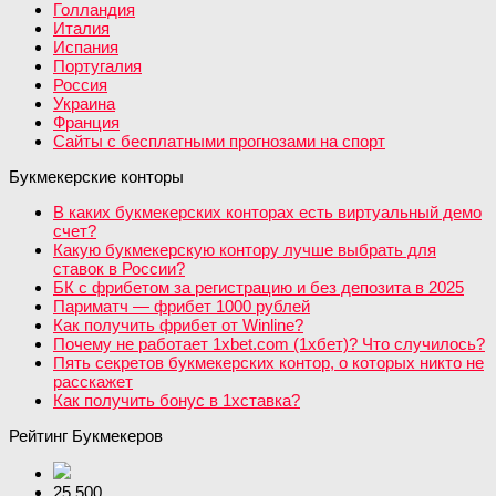
Голландия
Италия
Испания
Португалия
Россия
Украина
Франция
Сайты с бесплатными прогнозами на спорт
Букмекерские конторы
В каких букмекерских конторах есть виртуальный демо
счет?
Какую букмекерскую контору лучше выбрать для
ставок в России?
БК с фрибетом за регистрацию и без депозита в 2025
Париматч — фрибет 1000 рублей
Как получить фрибет от Winline?
Почему не работает 1xbet.com (1хбет)? Что случилось?
Пять секретов букмекерских контор, о которых никто не
расскажет
Как получить бонус в 1хставка?
Рейтинг Букмекеров
25 500