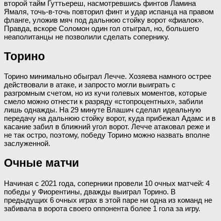
второй тайм Гуттьереш, насмотревшись финтов Ламина
Ямаля, точь-в-точь повторил финт и удар испанца на правом
фланге, уложив мяч под дальнюю стойку ворот «фиалок».
Правда, вскоре Соломон один гол отыграл, но, большего
неаполитанцы не позволили сделать сопернику.
Торино
Торино минимально обыграл Лечче. Хозяева намного острее
действовали в атаке, и запросто могли выиграть с
разгромным счетом, но из кучи голевых моментов, которые
смело можно отнести к разряду «стопроцентных», забили
лишь однажды. На 29 минуте Влашич сделал идеальную
передачу на дальнюю стойку ворот, куда прибежал Адамс и в
касание забил в ближний угол ворот. Лечче атаковал реже и
не так остро, поэтому, победу Торино можно назвать вполне
заслуженной.
Очные матчи
Начиная с 2021 года, соперники провели 10 очных матчей: 4
победы у Фиорентины, дважды выиграл Торино. В
предыдущих 6 очных играх в этой паре ни одна из команд не
забивала в ворота своего оппонента более 1 гола за игру.