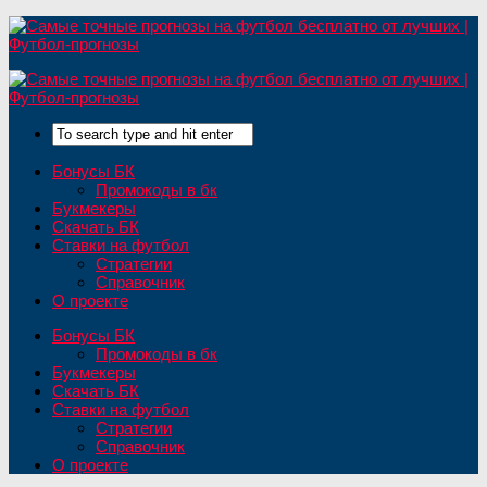
Бонусы БК
Промокоды в бк
Букмекеры
Скачать БК
Ставки на футбол
Стратегии
Справочник
О проекте
Бонусы БК
Промокоды в бк
Букмекеры
Скачать БК
Ставки на футбол
Стратегии
Справочник
О проекте