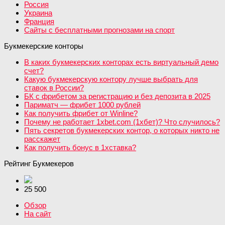
Россия
Украина
Франция
Сайты с бесплатными прогнозами на спорт
Букмекерские конторы
В каких букмекерских конторах есть виртуальный демо
счет?
Какую букмекерскую контору лучше выбрать для
ставок в России?
БК с фрибетом за регистрацию и без депозита в 2025
Париматч — фрибет 1000 рублей
Как получить фрибет от Winline?
Почему не работает 1xbet.com (1хбет)? Что случилось?
Пять секретов букмекерских контор, о которых никто не
расскажет
Как получить бонус в 1хставка?
Рейтинг Букмекеров
25 500
Обзор
На сайт