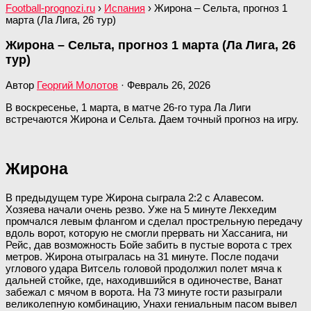
Football-prognozi.ru
›
Испания
›
Жирона – Сельта, прогноз 1
марта (Ла Лига, 26 тур)
Жирона – Сельта, прогноз 1 марта (Ла Лига, 26
тур)
Автор
Георгий Молотов
·
Февраль 26, 2026
В воскресенье, 1 марта, в матче 26-го тура Ла Лиги
встречаются Жирона и Сельта. Даем точный прогноз на игру.
Жирона
В предыдущем туре Жирона сыграла 2:2 с Алавесом.
Хозяева начали очень резво. Уже на 5 минуте Лекхедим
промчался левым флангом и сделал прострельную передачу
вдоль ворот, которую не смогли прервать ни Хассанига, ни
Рейс, дав возможность Бойе забить в пустые ворота с трех
метров. Жирона отыгралась на 31 минуте. После подачи
углового удара Витсель головой продолжил полет мяча к
дальней стойке, где, находившийся в одиночестве, Ванат
забежал с мячом в ворота. На 73 минуте гости разыграли
великолепную комбинацию, Унахи гениальным пасом вывел