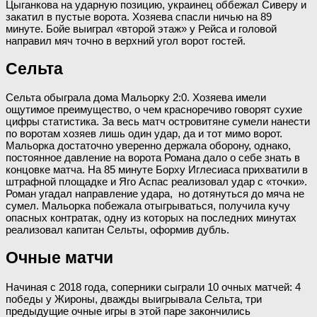
Цыганкова на ударную позицию, украинец оббежал Сиверу и
закатил в пустые ворота. Хозяева спасли ничью на 89
минуте. Бойе выиграл «второй этаж» у Рейса и головой
направил мяч точно в верхний угол ворот гостей.
Сельта
Сельта обыграла дома Мальорку 2:0. Хозяева имели
ощутимое преимущество, о чем красноречиво говорят сухие
цифры статистика. За весь матч островитяне сумели нанести
по воротам хозяев лишь один удар, да и тот мимо ворот.
Мальорка достаточно уверенно держала оборону, однако,
постоянное давление на ворота Романа дало о себе знать в
концовке матча. На 85 минуте Борху Иглесиаса прихватили в
штрафной площадке и Яго Аспас реализовал удар с «точки».
Роман угадал направление удара, но дотянуться до мяча не
сумел. Мальорка побежала отыгрываться, получила кучу
опасных контратак, одну из которых на последних минутах
реализовал капитан Сельты, оформив дубль.
Очные матчи
Начиная с 2018 года, соперники сыграли 10 очных матчей: 4
победы у Жироны, дважды выигрывала Сельта, три
предыдущие очные игры в этой паре закончились