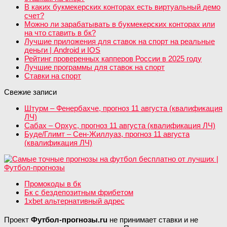
В каких букмекерских конторах есть виртуальный демо
счет?
Можно ли зарабатывать в букмекерских конторах или
на что ставить в бк?
Лучшие приложения для ставок на спорт на реальные
деньги | Android и IOS
Рейтинг проверенных капперов России в 2025 году
Лучшие программы для ставок на спорт
Ставки на спорт
Свежие записи
Штурм – Фенербахче, прогноз 11 августа (квалификация
ЛЧ)
Сабах – Орхус, прогноз 11 августа (квалификация ЛЧ)
Буде/Глимт – Сен-Жиллуаз, прогноз 11 августа
(квалификация ЛЧ)
Промокоды в бк
Бк с бездепозитным фрибетом
1xbet альтернативный адрес
Проект
Футбол-прогнозы.ru
не принимает ставки и не