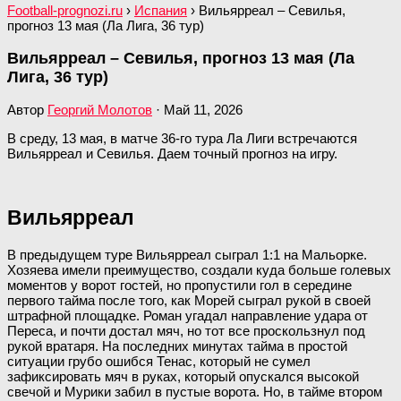
Football-prognozi.ru
›
Испания
›
Вильярреал – Севилья,
прогноз 13 мая (Ла Лига, 36 тур)
Вильярреал – Севилья, прогноз 13 мая (Ла
Лига, 36 тур)
Автор
Георгий Молотов
·
Май 11, 2026
В среду, 13 мая, в матче 36-го тура Ла Лиги встречаются
Вильярреал и Севилья. Даем точный прогноз на игру.
Вильярреал
В предыдущем туре Вильярреал сыграл 1:1 на Мальорке.
Хозяева имели преимущество, создали куда больше голевых
моментов у ворот гостей, но пропустили гол в середине
первого тайма после того, как Морей сыграл рукой в своей
штрафной площадке. Роман угадал направление удара от
Переса, и почти достал мяч, но тот все проскользнул под
рукой вратаря. На последних минутах тайма в простой
ситуации грубо ошибся Тенас, который не сумел
зафиксировать мяч в руках, который опускался высокой
свечой и Мурики забил в пустые ворота. Но, в тайме втором