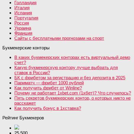
Голландия
Италия
Испания
Португалия
Россия
Украина
Франция
Сайты с бесплатными прогнозами на спорт
Букмекерские конторы
В каких букмекерских конторах есть виртуальный демо
счет?
Какую букмекерскую контору лучше выбрать для
ставок в России?
БК с фрибетом за регистрацию и без депозита в 2025
Париматч — фрибет 1000 рублей
Как получить фрибет от Winline?
Почему не работает 1xbet.com (1хбет)? Что случилось?
Пять секретов букмекерских контор, о которых никто не
расскажет
Как получить бонус в 1хставка?
Рейтинг Букмекеров
25 500