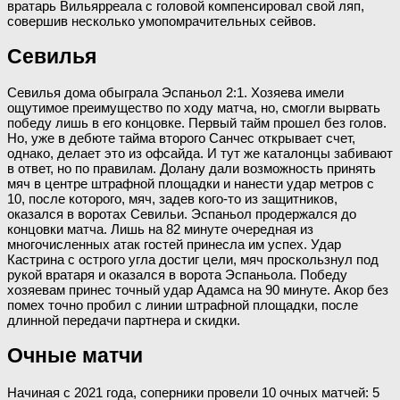
вратарь Вильярреала с головой компенсировал свой ляп,
совершив несколько умопомрачительных сейвов.
Севилья
Севилья дома обыграла Эспаньол 2:1. Хозяева имели
ощутимое преимущество по ходу матча, но, смогли вырвать
победу лишь в его концовке. Первый тайм прошел без голов.
Но, уже в дебюте тайма второго Санчес открывает счет,
однако, делает это из офсайда. И тут же каталонцы забивают
в ответ, но по правилам. Долану дали возможность принять
мяч в центре штрафной площадки и нанести удар метров с
10, после которого, мяч, задев кого-то из защитников,
оказался в воротах Севильи. Эспаньол продержался до
концовки матча. Лишь на 82 минуте очередная из
многочисленных атак гостей принесла им успех. Удар
Кастрина с острого угла достиг цели, мяч проскользнул под
рукой вратаря и оказался в ворота Эспаньола. Победу
хозяевам принес точный удар Адамса на 90 минуте. Акор без
помех точно пробил с линии штрафной площадки, после
длинной передачи партнера и скидки.
Очные матчи
Начиная с 2021 года, соперники провели 10 очных матчей: 5