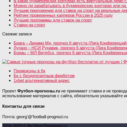
В каких букмекерских конторах есть виртуальный демо с
Можно ли зарабатывать в букмекерских конторах или на 
Лучшие приложения для ставок на спорт на реальные день
Рейтинг проверенных капперов России в 2025 году
Лучшие программы для ставок на спорт
Ставки на спорт
Свежие записи
Брага – Динамо Мн, прогноз 6 августа (Лига Конференций
Лугано – НСИ Рунавик, прогноз 6 августа (Лига Конфере
Борац – МЛ Витебск, прогноз 6 августа (Лига Конференц
Промокоды в бк
Бк с бездепозитным фрибетом
1xbet альтернативный адрес
Проект
Футбол-прогнозы.ru
не принимает ставки и не провод
использование материалов с сайта, обязательно указывайте и
Контакты для связи
Почта: georg'@'football-prognozi.ru
2016-2020 © Футбол-Прогнозы.ru