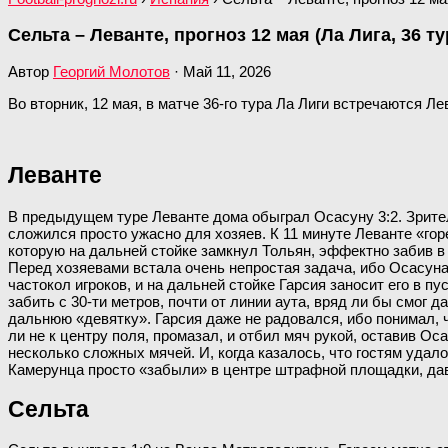
Сельта – Леванте, прогноз 12 мая (Ла Лига, 36 ту
Автор
Георгий Молотов
·
Май 11, 2026
Во вторник, 12 мая, в матче 36-го тура Ла Лиги встречаются Ле
Леванте
В предыдущем туре Леванте дома обыграл Осасуну 3:2. Зрите
сложился просто ужасно для хозяев. К 11 минуте Леванте «го
которую на дальней стойке замкнул Тольян, эффектно забив в 
Перед хозяевами встала очень непростая задача, ибо Осасуна 
частокол игроков, и на дальней стойке Гарсия заносит его в п
забить с 30-ти метров, почти от линии аута, вряд ли бы смог 
дальнюю «девятку». Гарсия даже не радовался, ибо понимал, 
ли не к центру поля, промазал, и отбил мяч рукой, оставив О
несколько сложных мячей. И, когда казалось, что гостям удал
Камерунца просто «забыли» в центре штрафной площадки, дав
Сельта