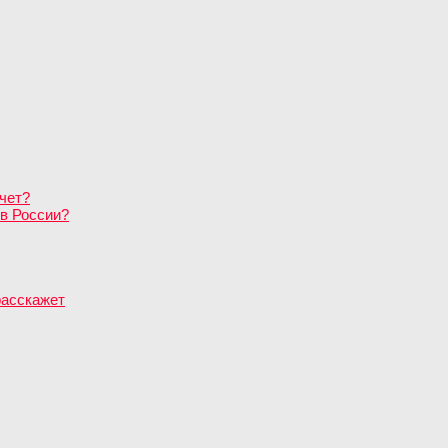
чет?
в России?
расскажет