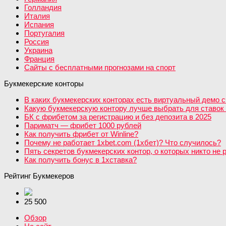
Голландия
Италия
Испания
Португалия
Россия
Украина
Франция
Сайты с бесплатными прогнозами на спорт
Букмекерские конторы
В каких букмекерских конторах есть виртуальный демо с
Какую букмекерскую контору лучше выбрать для ставок 
БК с фрибетом за регистрацию и без депозита в 2025
Париматч — фрибет 1000 рублей
Как получить фрибет от Winline?
Почему не работает 1xbet.com (1хбет)? Что случилось?
Пять секретов букмекерских контор, о которых никто не 
Как получить бонус в 1хставка?
Рейтинг Букмекеров
25 500
Обзор