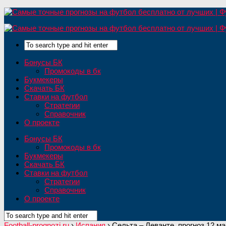
Бонусы БК
Промокоды в бк
Букмекеры
Скачать БК
Ставки на футбол
Стратегии
Справочник
О проекте
Бонусы БК
Промокоды в бк
Букмекеры
Скачать БК
Ставки на футбол
Стратегии
Справочник
О проекте
Football-prognozi.ru
›
Испания
›
Сельта – Леванте, прогноз 12 мая