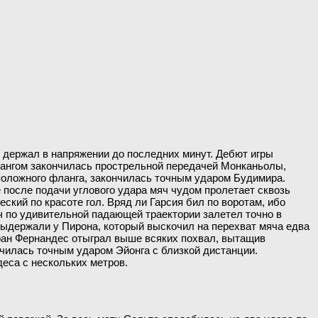
 держал в напряжении до последних минут. Дебют игры
флангом закончилась прострельной передачей Монканьолы,
оположного фланга, закончилась точным ударом Будимира.
 после подачи углового удара мяч чудом пролетает сквозь
еский по красоте гол. Вряд ли Гарсия бил по воротам, ибо
мяч по удивительной падающей траектории залетел точно в
выдержали у Пирона, который выскочил на перехват мяча едва
теран Фернандес отыграл выше всяких похвал, вытащив
ончилась точным ударом Эйонга с близкой дистанции.
еса с нескольких метров.