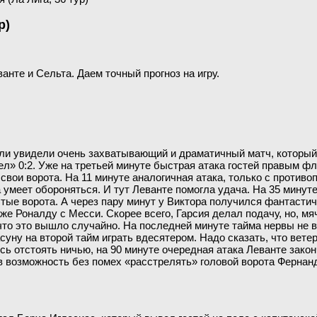
р)
ванте и Сельта. Даем точный прогноз на игру.
ли увидели очень захватывающий и драматичный матч, который
рел» 0:2. Уже на третьей минуте быстрая атака гостей правым 
свои ворота. На 11 минуте аналогичная атака, только с против
умеет обороняться. И тут Леванте помогла удача. На 35 минуте
устые ворота. А через пару минут у Виктора получился фантастич
даже Роналду с Месси. Скорее всего, Гарсия делал подачу, но, 
что это вышло случайно. На последней минуте тайма нервы не 
сасуну на второй тайм играть вдесятером. Надо сказать, что ве
ось отстоять ничью, на 90 минуте очередная атака Леванте зак
 возможность без помех «расстрелять» головой ворота Фернанд