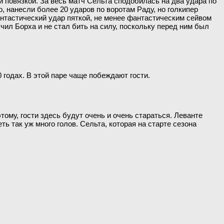
й повязкой. За весь матч Сельта сподобилась на два удара по
, нанесли более 20 ударов по воротам Раду, но голкипер
антастический удар пяткой, не менее фантастическим сейвом
чил Борха и не стал бить на силу, поскольку перед ним был
 годах. В этой паре чаще побеждают гости.
ому, гости здесь будут очень и очень стараться. Леванте
ь так уж много голов. Сельта, которая на старте сезона