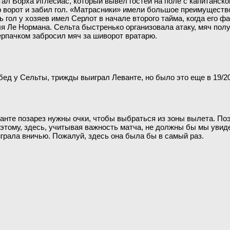
ал Борха Иглесиас, который вывел гостей на поле с капитанско
ор ворот и забил гол. «Матрасники» имели большое преимущество
гол у хозяев имел Серлот в начале второго тайма, когда его ф
я Ле Нормана. Сельта быстренько организовала атаку, мяч полу
черпачком забросил мяч за шиворот вратарю.
бед у Сельты, трижды выиграл Леванте, но было это еще в 19/20
анте позарез нужны очки, чтобы выбраться из зоны вылета. Поэт
тому, здесь, учитывая важность матча, не должны бы мы увидет
грала вничью. Пожалуй, здесь она была бы в самый раз.