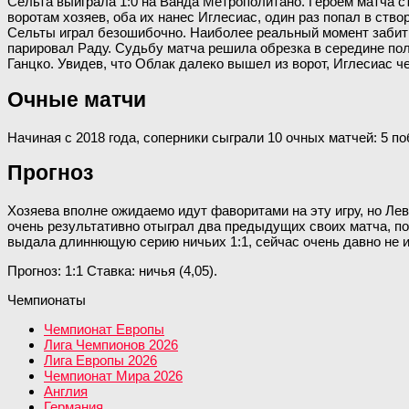
Сельта выиграла 1:0 на Ванда Метрополитано. Героем матча ст
воротам хозяев, оба их нанес Иглесиас, один раз попал в ств
Сельты играл безошибочно. Наиболее реальный момент забить 
парировал Раду. Судьбу матча решила обрезка в середине пол
Ганцко. Увидев, что Облак далеко вышел из ворот, Иглесиас 
Очные матчи
Начиная с 2018 года, соперники сыграли 10 очных матчей: 5 по
Прогноз
Хозяева вполне ожидаемо идут фаворитами на эту игру, но Лев
очень результативно отыграл два предыдущих своих матча, поэ
выдала длиннющую серию ничьих 1:1, сейчас очень давно не и
Прогноз: 1:1 Ставка: ничья (4,05).
Чемпионаты
Чемпионат Европы
Лига Чемпионов 2026
Лига Европы 2026
Чемпионат Мира 2026
Англия
Германия