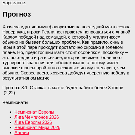
Барселоне.
Прогноз
Хозяева идут явными фаворитами на последний матч сезона.
Наверняка, игроки Реала постараются попрощаться с «папой
Карло» победой над командой, с которой у «галактикос»
обычно не бывает больших проблем. Как правило, очные
игры в этой паре проходят достаточно скромно в голевом
плане. Но, предстоящий матч стоит особняком, поскольку –
это последняя игра в сезоне, которая не имеет большого
турнирного значения для обеих команд, а потому имеет
высокие шансы пройти по несколько иному сценарию, чем
обычно. Скорее всего, хозяева добудут уверенную победу в
результативном матче.
Прогноз: 3:1. Ставка: в матче будет забито более 3 голов
(2,22).
Чемпионаты
Чемпионат Европы
Лига Чемпионов 2026
Лига Европы 2026
Чемпионат Мира 2026
Англия