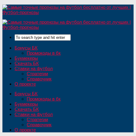
Бонусы БК
Промокоды в бк
Букмекеры
Скачать БК
Ставки на футбол
Стратегии
Справочник
О проекте
Бонусы БК
Промокоды в бк
Букмекеры
Скачать БК
Ставки на футбол
Стратегии
Справочник
О проекте