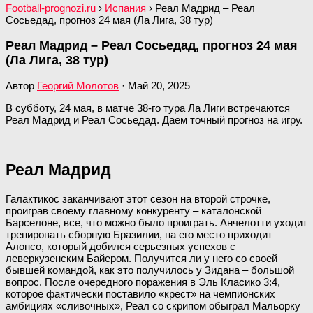
Football-prognozi.ru
›
Испания
›
Реал Мадрид – Реал
Сосьедад, прогноз 24 мая (Ла Лига, 38 тур)
Реал Мадрид – Реал Сосьедад, прогноз 24 мая
(Ла Лига, 38 тур)
Автор
Георгий Молотов
·
Май 20, 2025
В субботу, 24 мая, в матче 38-го тура Ла Лиги встречаются
Реал Мадрид и Реал Сосьедад. Даем точный прогноз на игру.
Реал Мадрид
Галактикос заканчивают этот сезон на второй строчке,
проиграв своему главному конкуренту – каталонской
Барселоне, все, что можно было проиграть. Анчелотти уходит
тренировать сборную Бразилии, на его место приходит
Алонсо, который добился серьезных успехов с
леверкузенским Байером. Получится ли у него со своей
бывшей командой, как это получилось у Зидана – большой
вопрос. После очередного поражения в Эль Класико 3:4,
которое фактически поставило «крест» на чемпионских
амбициях «сливочных», Реал со скрипом обыграл Мальорку